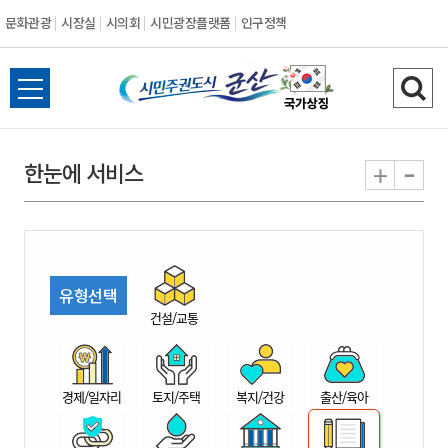
문화관광
시장실
시의회
시민광장플랫폼
인구정책
시
전
검
민
체
색
메
하
-
+
한눈에 서비스
주
뉴
기
열
권
기
도
유형선택
시
건설/교통
군
경제/일자리
토지/주택
복지/건강
출산/육아
산