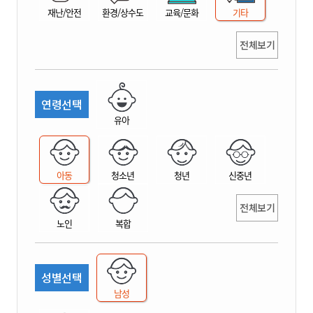
재난/안전
환경/상수도
교육/문화
기타
전체보기
연령선택
유아
아동
청소년
청년
신중년
전체보기
노인
복합
성별선택
남성