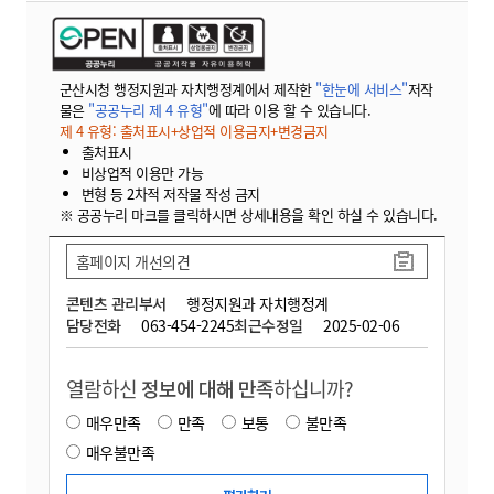
군산시청 행정지원과 자치행정계에서 제작한
"한눈에 서비스"
저작
물은
"공공누리 제 4 유형"
에 따라 이용 할 수 있습니다.
제 4 유형: 출처표시+상업적 이용금지+변경금지
출처표시
비상업적 이용만 가능
변형 등 2차적 저작물 작성 금지
※ 공공누리 마크를 클릭하시면 상세내용을 확인 하실 수 있습니다.
홈페이지 개선의견
콘텐츠 관리부서
행정지원과 자치행정계
담당전화
063-454-2245
최근수정일
2025-02-06
열람하신
정보에 대해 만족
하십니까?
매우만족
만족
보통
불만족
매우불만족