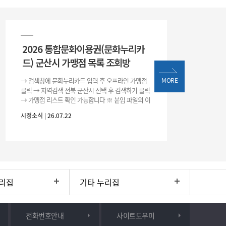
2026 통합문화이용권(문화누리카
드) 군산시 가맹점 목록 조회방
→ 검색창에 문화누리카드 입력 후 오프라인 가맹점
MORE
클릭 → 지역검색 전북 군산시 선택 후 검색하기 클릭
→ 가맹점 리스트 확인 가능합니다 ※ 붙임 파일의 이
용처 리스트는 변동될 수 있으니 위 방법으로 확인하
시정소식 | 26.07.22
시기 바랍니다.
리집
기타 누리집
전화번호안내
사이트도우미