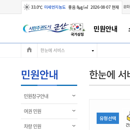
맑음
문화
33.0℃
미세먼지농도
좋음 8㎍/㎥
2026-08-07 현재
시
민원안내
민
전
한눈에 서비스
군산새만금
민원안내
소통참여
생활복지
경제산업
정보공개
군산소개
전북소개
주
군산에서 시작되는 새만금
전북특별자치도 소개
군산사랑상품권
민원창구안내
정보공개제도
복지/보건
시정알림
군산시 비전
체
권
민원이용안내
시정소식
인구정책
상품권 안내
제도안내
전북특별자치도란?
메
민원안내
한눈에 서
민원수수료
시험/채용
통합돌봄
상품권 공지사항
비공개대상정보
전북특별자치도 용어 Q&A
뉴
도
종합민원창구
보도자료
주민복지
상품권 Q&A
불복구제절차
자료실
시
아름다운 배려창구
행사안내
아동/청소년
상품권 이용규약
수수료
열
민원창구안내
홍보영상 게시판
토지정보민원창구
행사일정표
여성/가족
판매대행점 조회
정보공개서식
림
군
대표전화
대표전화
대표전화
대표전화
대표전화
대표전화
대표전화
대표전화
063-454-4000
063-454-4000
063-454-4000
063-454-4000
063-454-4000
063-454-4000
063-454-4000
063-454-4000
열
여권 민원
무인민원발급기
교육안내
노인복지
지류상품권 재고조회
림
유형선택
산
보건소식
장애인복지
부서 및 담당자 연락처
부서 및 담당자 연락처
부서 및 담당자 연락처
부서 및 담당자 연락처
부서 및 담당자 연락처
부서 및 담당자 연락처
부서 및 담당자 연락처
부서 및 담당자 연락처
건
열
차량 민원
고시공고
사회서비스(바우처)