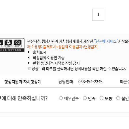
기부자 예우제
기부자 명예의 전당
1
기금사업
군산시 답례품
고향사랑기부제 소식
군산시청 행정지원과 자치행정계에서 제작한
"한눈에 서비스"
저작물
제 4 유형: 출처표시+상업적 이용금지+변경금지
출처표시
비상업적 이용만 가능
변형 등 2차적 저작물 작성 금지
※ 공공누리 마크를 클릭하시면 상세내용을 확인 하실 수 있습니다.
행정지원과 자치행정계
담당전화
063-454-2245
최근
에 대해 만족
하십니까?
매우만족
만족
보통
불만