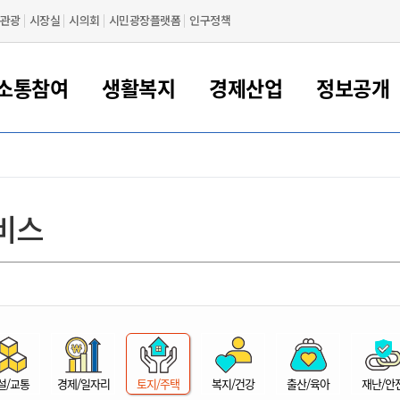
관광
시장실
시의회
시민광장플랫폼
인구정책
소통참여
생활복지
경제산업
정보공개
새만금 해양거점도시 군산
정보공개 목록/청구
시민참여서비스
여권 민원
기업지원
교육
군산시 소개
군산시 관할권 주요논리
각종 신고/민원
사전정보공표
일자리/창업
차량 민원
상하수도
시청안내
새만금 관할구역 결
주민등록/인감/가
교통안내
기업목록
인사운영
SNS소식
여권발급안내
시민광장플랫폼
교육지원
투자기업 인센티브
정보공개 목록/청구
군산 현황
차량등록사업소 안내
하수도 계획
군산시 명장
사전정보공표
청사종합안내
주민등록/인감/가
시내버스
일반기업 목록
2022년도 통계
조직도
비스
여권 서식
시장에게 바란다
평생교육
기업지원정책
군산의 역사
차량 신규/이전 등록
상수도시설
구인구직
수시공표
전화번호안내
각종서식
택시
사회적경제기업
2023년도 통계
업무
나의민원
학자금대출이자지원
경제 공지/서식
수상현황
저당권 설정/말소 등록
수질검사
청년뜰(청년센터/창업센터)
부서별 팩스번호
시외버스/고속버스
공장 검색
2024년도 통계
부서소
나도한마디
우리아이 꿈탐험 지원사업
기업애로해소SOS
자연지리특성
등록원부 열람/발급
상수도/하수도 요금
시청 오시는 길
철도/항공
2025년도 통계
부서별 
군산시사회적경제지원센터
칭찬합시다
시민정보화교육
강소연구개발특구
행정구역/행정지도
자동차 등록 서식
요금조회납부시스템
여객선
설문조사
부모학교예약시스템
자매결연/국제협력 도시
자동차 과태료 조회 및 납부
공공하수처리시설
교통 관련사이트
일자리 지원사업
자원봉사참여
군산어린이시청
군산의 상징
자동차 정기(종합)검사 기
주정차단속 문자알
일자리지원센터
설/교통
경제/일자리
토지/주택
복지/건강
출산/육아
재난/안
간조회 및 검사예약
스
전자민원창
적극행정
디지털배움터