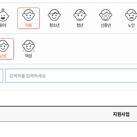
위원회 현황
공공데이터 개방
업무추진비공
군산시 무상교통
공부의 명수
정부24
위원회 명단공개
공공데이터 개방
예산/재정
법률정보
국민신문고
건설
부동산
에너지
유아
아동
청소년
청년
신중년
노인
환경
청소
위생
위원회 회의록 공개
공공데이터 수요조사
민원편람/서식
한눈에 서비스
전자가족관계등록
예산안내
조례규칙 입법예고
경제동향
도로/가로등
부동산 정보
태양광
환경선언문
청소정보
공중위생
재정공시
조례규칙 입법예고(구)
물가정보
자전거
주소/건축/지적/지리정보
가스/석유
인터넷등기소
환경기본정보
대형폐기물 배출신고
위생용품 제조업
결산보고서
법률정보 관련사이트
사회조사
조상땅찾기
국세청홈택스
남성
여성
화학물질 관리지도
공모사업
생활쓰레기 처리요령
식품위생
중기지방재정계획
사업체조
위택스
미세먼지 대응
음식물쓰레기 처리요령
문화 콘텐츠업
투자심사
통계연보
부동산통합민원
환경영향평가
폐기물 처리시설 현황
예산낭비신고
청년통계
체육
공공데이터포털
석면해체 건축물정보
보조금 부정수급 신고
주민등록
새올전자민원창구
체육시설 안내
환경오염업소 공개
공유재산
체류외국
군산시체육회
환경 관련사이트
재정용어사전
생활체육 공지
지원사업
군산시 고향사랑기부제
고향사랑기부제 소개
군산상품