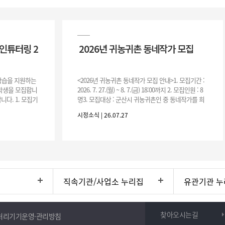
인튜터링 2
2026년 귀농귀촌 동네작가 모집
 학습을 지원하는
<2026년 귀농귀촌 동네작가 모집 안내>1. 모집기간 :
여학생을 모집합니
2026. 7. 27.(월) ~ 8. 7.(금) 18:00까지 2. 모집인원 : 8
니다. 1. 모집기
명3. 모집대상 : 군산시 귀농귀촌인 중 동네작가를 희
운영기간 :
망하는 자 * 기존에 군산시
시정소식 | 26.07.27
직속기관/사업소 누리집
유관기관 누
찾아오시는길
처리기기운영·관리방침