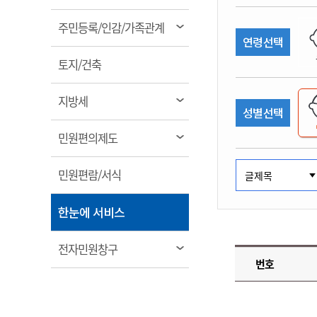
림
계약정보공개
전화번호안내
전화번호안내
전화번호안내
전화번호안내
전화번호안내
전화번호안내
전화번호안내
전화번호안내
군산시보
장사정보
열
주민등록/인감/가족관계
입찰/계약정보
연령선택
읍면동소식
주민복지 안내서
주요시책
림
수산업
찾아오시는길
찾아오시는길
찾아오시는길
찾아오시는길
찾아오시는길
찾아오시는길
찾아오시는길
찾아오시는길
용역과제
열
민원편의제도
토지/건축
웹진 열린군산
시정계획
어업현황
림
타기관소식
민원 1회방문 처리제
주요업무
수산물 안전정보
열
지방세
성별선택
어디서나 민원처리제
시정백서
림
군산수산물 소비촉진행사
상품권 구매 사용 및 관리
사전심사 청구제도
열
민원편의제도
군산 특화 수산물
림
민원인 후견인제
열
민원편람/서식
복합민원 상담예약제
림
폐업신고 원스톱서비스
열
한눈에 서비스
납세자 보호관제도
림
『안심상속』 원스톱 서비
열
전자민원창구
스
번호
림