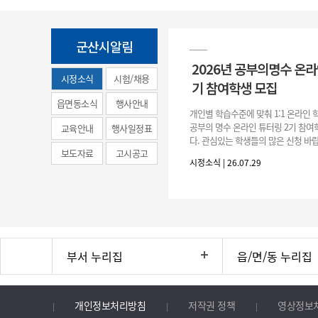
군산시알림
2026년 공부의명수 온라
시정소식
시험/채용
기 참여학생 모집
(municipal
읍면동소식
행사안내
개인별 학습수준에 맞춰 1:1 온라인
news)
공부의 명수 온라인 튜터링 2기 참
교육안내
행사일정표
다. 관심있는 학생들의 많은 신청 바랍
보도자료
고시공고
간 : 2026. 7. 29.(수) ~ 8. 7.(금) 2. 
시정소식 | 26.07.29
부서 누리집
읍/면/동 누리집
개인정보처리방침
저작권 정책
영상정보