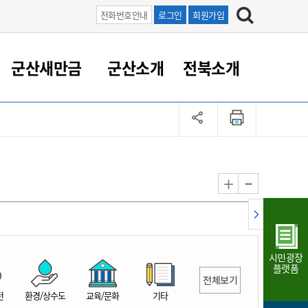
전화번호안내
로그인
회원가입
군산새만금
군산소개
전북소개
정 대응
족관계
부서/업무
RE100의 중심 새만금
도시/공원/주택
산업인프라
정책실명제
토지/건축
읍면동 안내
군산새만금 홍보 영상
조직운영6대지표
농업/축산업
도시재생
지방세
족관계
도시계획/지구단위계획
군산국가산업단지
정책실명제 안내
지방세
도시재생사업
민선8기 농업비전/발전방
공무원 정원
향
-
+
공원녹지
군산2국가산업단지
국민신청실명제안내
지방세환급금신청
도시재생(현장)지원센터
과장급이상 상위직 비율
농산물 유통
식
주택
새만금산업단지
정책실명제 중점관리 대상
지방세 상담챗봇
도시재생시설 현황
공무원 1인당 주민수
가축방역
자료실
자유무역지역
도시재생 공지/행사
현장공무원 비율
동물복지
지방산업단지
재정규모대비 인건비운영
시민광장
농공단지
실국본부수
플랫폼
전체보기
림 서비
산업단지 지도
내고장 알리미
전
환경/상수도
교육/문화
기타
구
항만/여객/공항/철도/컨벤