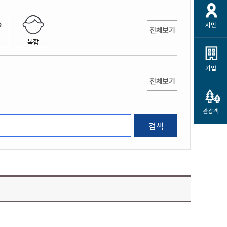
개
재정정보 공개
공공저작물
션
시민
통계정보
행정규제개혁
전체보기
소상공인 지원
복합
민방위/재난안전
시스템
행정규제개혁안내
고유가 피해지원금
민방위
규제신문고
군산사랑배달 배달의명수
기업
재난안전
전체보기
규제입증요청
카드수수료 지원
풍수해보험
사
규제정보포털
소상공인지원
재해예방
관광객
관련기관 안내
검색
군산시착한가격업소
시민대상보험
통계
영조물 배상보험
인 현황
군산시민 안전보험
군산시민 자전거보험
군산 상품
농업인안전보험 농가부담
 가이드북
금 지원사업