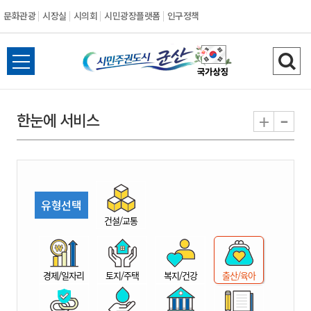
문화관광
시장실
시의회
시민광장플랫폼
인구정책
시
전
검
민
체
색
메
하
-
+
한눈에 서비스
주
뉴
기
열
권
기
도
유형선택
시
건설/교통
군
경제/일자리
토지/주택
복지/건강
출산/육아
산