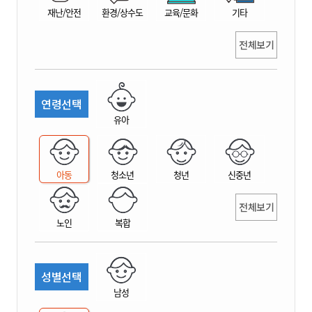
재난/안전
환경/상수도
교육/문화
기타
전체보기
연령선택
유아
아동
청소년
청년
신중년
전체보기
노인
복합
성별선택
남성