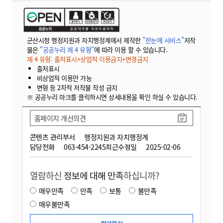
군산시청 행정지원과 자치행정계에서 제작한
"한눈에 서비스"
저작
물은
"공공누리 제 4 유형"
에 따라 이용 할 수 있습니다.
제 4 유형: 출처표시+상업적 이용금지+변경금지
출처표시
비상업적 이용만 가능
변형 등 2차적 저작물 작성 금지
※ 공공누리 마크를 클릭하시면 상세내용을 확인 하실 수 있습니다.
홈페이지 개선의견
콘텐츠 관리부서
행정지원과 자치행정계
담당전화
063-454-2245
최근수정일
2025-02-06
열람하신
정보에 대해 만족
하십니까?
매우만족
만족
보통
불만족
매우불만족