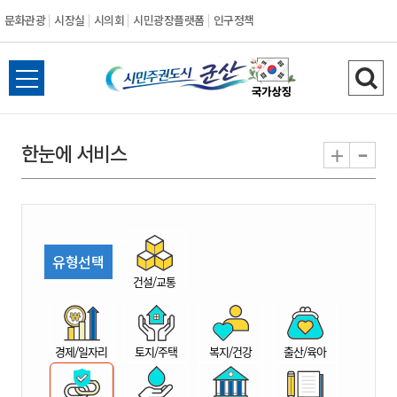
문화관광
시장실
시의회
시민광장플랫폼
인구정책
시
전
검
민
체
색
메
하
-
+
한눈에 서비스
주
뉴
기
열
권
기
도
유형선택
시
건설/교통
군
경제/일자리
토지/주택
복지/건강
출산/육아
산