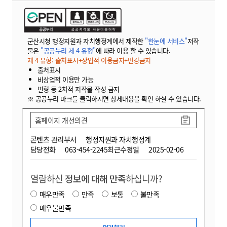
군산시청 행정지원과 자치행정계에서 제작한
"한눈에 서비스"
저작
물은
"공공누리 제 4 유형"
에 따라 이용 할 수 있습니다.
제 4 유형: 출처표시+상업적 이용금지+변경금지
출처표시
비상업적 이용만 가능
변형 등 2차적 저작물 작성 금지
※ 공공누리 마크를 클릭하시면 상세내용을 확인 하실 수 있습니다.
홈페이지 개선의견
콘텐츠 관리부서
행정지원과 자치행정계
담당전화
063-454-2245
최근수정일
2025-02-06
열람하신
정보에 대해 만족
하십니까?
매우만족
만족
보통
불만족
매우불만족