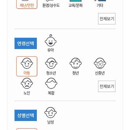
재난/안전
환경/상수도
교육/문화
기타
전체보기
연령선택
유아
아동
청소년
청년
신중년
전체보기
노인
복합
성별선택
남성