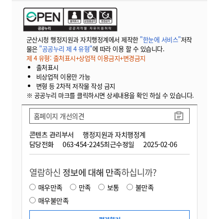
군산시청 행정지원과 자치행정계에서 제작한
"한눈에 서비스"
저작
물은
"공공누리 제 4 유형"
에 따라 이용 할 수 있습니다.
제 4 유형: 출처표시+상업적 이용금지+변경금지
출처표시
비상업적 이용만 가능
변형 등 2차적 저작물 작성 금지
※ 공공누리 마크를 클릭하시면 상세내용을 확인 하실 수 있습니다.
홈페이지 개선의견
콘텐츠 관리부서
행정지원과 자치행정계
담당전화
063-454-2245
최근수정일
2025-02-06
열람하신
정보에 대해 만족
하십니까?
매우만족
만족
보통
불만족
매우불만족