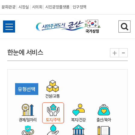
문화관광
시장실
시의회
시민광장플랫폼
인구정책
시
전
검
민
체
색
메
하
-
+
한눈에 서비스
주
뉴
기
열
권
기
도
유형선택
시
건설/교통
군
경제/일자리
토지/주택
복지/건강
출산/육아
산