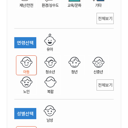
재난/안전
환경/상수도
교육/문화
기타
전체보기
연령선택
유아
아동
청소년
청년
신중년
전체보기
노인
복합
성별선택
남성