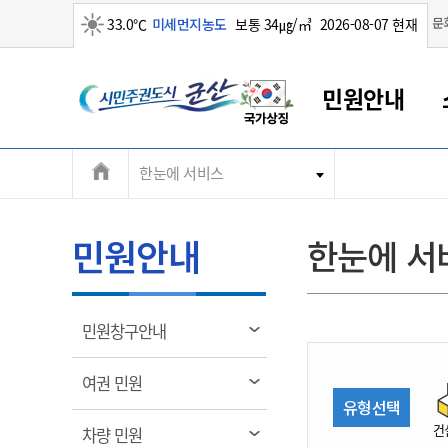
맑음
문
33.0℃
미세먼지농도
보통 34㎍/㎥
2026-08-07 현재
시
민원안내
민
전
한눈에 서비스
군산새만금
민원안내
소통참여
생활복지
경제산업
정보공개
군산소개
전북소개
주
군산에서 시작되는 새만금
전북특별자치도 소개
군산사랑상품권
민원창구안내
정보공개제도
복지/보건
시정알림
군산시 비전
체
권
민원이용안내
시정소식
인구정책
상품권 안내
제도안내
전북특별자치도란?
메
민원안내
한눈에 서
민원수수료
시험/채용
통합돌봄
상품권 공지사항
비공개대상정보
전북특별자치도 용어 Q&A
뉴
도
종합민원창구
보도자료
주민복지
상품권 Q&A
불복구제절차
자료실
시
아름다운 배려창구
행사안내
아동/청소년
상품권 이용규약
수수료
열
민원창구안내
홍보영상 게시판
토지정보민원창구
행사일정표
여성/가족
판매대행점 조회
정보공개서식
림
군
대표전화
대표전화
대표전화
대표전화
대표전화
대표전화
대표전화
대표전화
063-454-4000
063-454-4000
063-454-4000
063-454-4000
063-454-4000
063-454-4000
063-454-4000
063-454-4000
열
여권 민원
무인민원발급기
교육안내
노인복지
지류상품권 재고조회
림
유형선택
산
보건소식
장애인복지
부서 및 담당자 연락처
부서 및 담당자 연락처
부서 및 담당자 연락처
부서 및 담당자 연락처
부서 및 담당자 연락처
부서 및 담당자 연락처
부서 및 담당자 연락처
부서 및 담당자 연락처
건
열
차량 민원
고시공고
사회서비스(바우처)