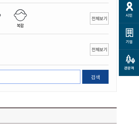
개
재정정보 공개
공공저작물
션
시민
통계정보
행정규제개혁
전체보기
소상공인 지원
복합
민방위/재난안전
시스템
행정규제개혁안내
고유가 피해지원금
민방위
규제신문고
군산사랑배달 배달의명수
기업
재난안전
전체보기
규제입증요청
카드수수료 지원
풍수해보험
사
규제정보포털
소상공인지원
재해예방
관광객
관련기관 안내
검색
군산시착한가격업소
시민대상보험
통계
영조물 배상보험
인 현황
군산시민 안전보험
군산시민 자전거보험
군산 상품
농업인안전보험 농가부담
 가이드북
금 지원사업