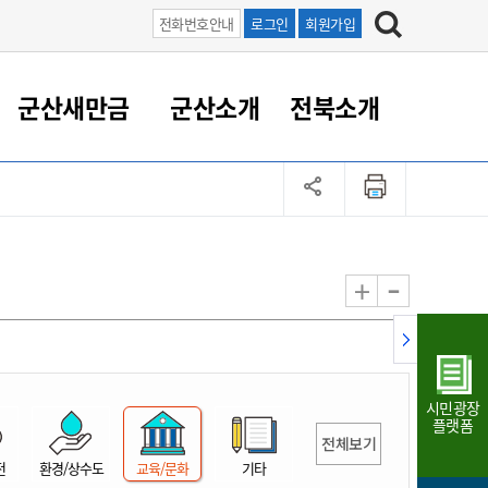
전화번호안내
로그인
회원가입
군산새만금
군산소개
전북소개
정 대응
족관계
부서/업무
RE100의 중심 새만금
도시/공원/주택
산업인프라
정책실명제
토지/건축
읍면동 안내
군산새만금 홍보 영상
조직운영6대지표
농업/축산업
도시재생
지방세
족관계
도시계획/지구단위계획
군산국가산업단지
정책실명제 안내
지방세
도시재생사업
민선8기 농업비전/발전방
공무원 정원
향
-
+
공원녹지
군산2국가산업단지
국민신청실명제안내
지방세환급금신청
도시재생(현장)지원센터
과장급이상 상위직 비율
농산물 유통
식
주택
새만금산업단지
정책실명제 중점관리 대상
지방세 상담챗봇
도시재생시설 현황
공무원 1인당 주민수
가축방역
자료실
자유무역지역
도시재생 공지/행사
현장공무원 비율
동물복지
지방산업단지
재정규모대비 인건비운영
시민광장
농공단지
실국본부수
플랫폼
전체보기
림 서비
산업단지 지도
내고장 알리미
전
환경/상수도
교육/문화
기타
구
항만/여객/공항/철도/컨벤