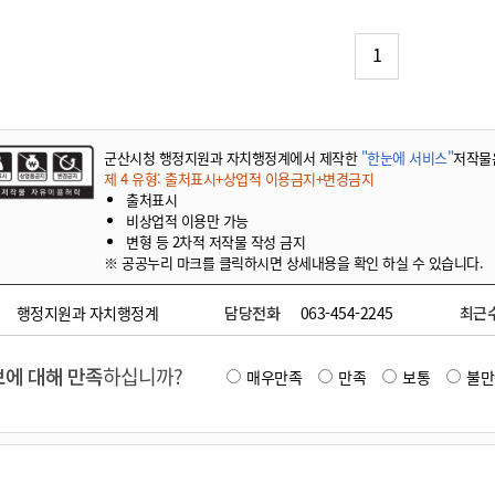
기부자 예우제
기부자 명예의 전당
1
기금사업
군산시 답례품
고향사랑기부제 소식
군산시청 행정지원과 자치행정계에서 제작한
"한눈에 서비스"
저작물
제 4 유형: 출처표시+상업적 이용금지+변경금지
출처표시
비상업적 이용만 가능
변형 등 2차적 저작물 작성 금지
※ 공공누리 마크를 클릭하시면 상세내용을 확인 하실 수 있습니다.
행정지원과 자치행정계
담당전화
063-454-2245
최근
에 대해 만족
하십니까?
매우만족
만족
보통
불만