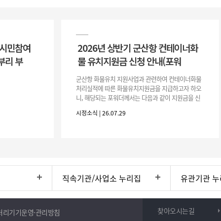
 시민참여
2026년 상반기 군산항 컨테이너화
부리 부
물 유치지원금 신청 안내(포워
군산항 화물유치 지원사업과 관련하여 컨테이너화물
처리실적에 따른 화물유치지원금을 지급하고자 하오
니, 해당되는 포워더께서는 다음과 같이 지원금을 신
청하시기 바랍니다. 1. 해당기간 : ‘25. 11. 1. ~ '26. 4.
시정소식 | 26.07.29
30.(6개
직속기관/사업소 누리집
유관기관 누
찾아오시는길
처리기기운영·관리방침