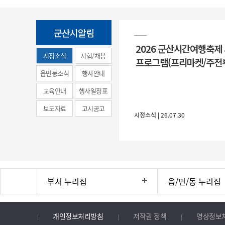
군산시알림
2026 군산시간여행축제
시정소식
시험/채용
프로그램(프리마켓/주전
(municipal
읍면동소식
행사안내
news)
교육안내
행사일정표
보도자료
고시공고
시정소식 | 26.07.30
부서 누리집
읍/면/동 누리집
개인정보처리방침
저작권 정책
영상정보