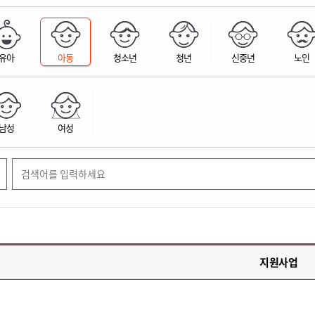
위원회 현황
공공데이터 개방
업무추진비공
군산시 무상교통
공부의 명수
정부24
위원회 명단공개
공공데이터 개방
예산/재정
법률정보
국민신문고
건설
부동산
에너지
유아
아동
청소년
청년
신중년
노인
환경
청소
위생
위원회 회의록 공개
공공데이터 수요조사
민원편람/서식
한눈에 서비스
전자가족관계등록
예산안내
조례규칙 입법예고
경제동향
도로/가로등
부동산 정보
태양광
환경선언문
청소정보
공중위생
재정공시
조례규칙 입법예고(구)
물가정보
자전거
주소/건축/지적/지리정보
가스/석유
인터넷등기소
환경기본정보
대형폐기물 배출신고
위생용품 제조업
결산보고서
법률정보 관련사이트
사회조사
조상땅찾기
국세청홈택스
남성
여성
화학물질 관리지도
공모사업
생활쓰레기 처리요령
식품위생
중기지방재정계획
사업체조
위택스
미세먼지 대응
음식물쓰레기 처리요령
문화 콘텐츠업
투자심사
통계연보
부동산통합민원
환경영향평가
폐기물 처리시설 현황
예산낭비신고
청년통계
체육
공공데이터포털
석면해체 건축물정보
보조금 부정수급 신고
주민등록
새올전자민원창구
체육시설 안내
환경오염업소 공개
공유재산
체류외국
군산시체육회
환경 관련사이트
재정용어사전
생활체육 공지
지원사업
군산시 고향사랑기부제
고향사랑기부제 소개
군산상품