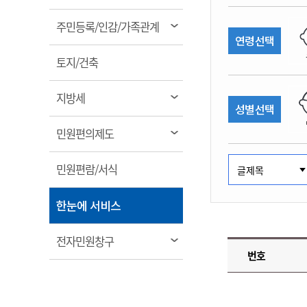
림
계약정보공개
전화번호안내
전화번호안내
전화번호안내
전화번호안내
전화번호안내
전화번호안내
전화번호안내
전화번호안내
군산시보
장사정보
열
주민등록/인감/가족관계
입찰/계약정보
연령선택
읍면동소식
주민복지 안내서
주요시책
림
수산업
찾아오시는길
찾아오시는길
찾아오시는길
찾아오시는길
찾아오시는길
찾아오시는길
찾아오시는길
찾아오시는길
용역과제
열
민원편의제도
토지/건축
웹진 열린군산
시정계획
어업현황
림
타기관소식
민원 1회방문 처리제
주요업무
수산물 안전정보
열
지방세
성별선택
어디서나 민원처리제
시정백서
림
군산수산물 소비촉진행사
상품권 구매 사용 및 관리
사전심사 청구제도
열
민원편의제도
군산 특화 수산물
림
민원인 후견인제
열
민원편람/서식
복합민원 상담예약제
림
폐업신고 원스톱서비스
열
한눈에 서비스
납세자 보호관제도
림
『안심상속』 원스톱 서비
열
전자민원창구
스
번호
림