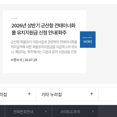
2026년 상반기 군산항 컨테이너화
물 유치지원금 신청 안내(화주
군산항 화물유치 지원사업과 관련하여 컨테이너화물
MORE
처리실적에 따른 화물유치지원금을 지급하고자 하오
니, 해당되는 화주께서는 다음과 같이 지원금을 신청
하시기 바랍니다. 1. 해당기간 : ‘25. 11. 1. ~ '26. 4. 30.
시정소식 | 26.07.29
(6개월
리집
기타 누리집
전화번호안내
사이트도우미