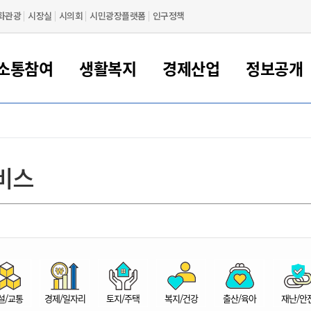
화관광
시장실
시의회
시민광장플랫폼
인구정책
소통참여
생활복지
경제산업
정보공개
새만금 해양거점도시 군산
정보공개 목록/청구
시민참여서비스
여권 민원
기업지원
교육
군산시 소개
군산시 관할권 주요논리
각종 신고/민원
사전정보공표
일자리/창업
차량 민원
상하수도
시청안내
새만금 관할구역 결
주민등록/인감/가
교통안내
기업목록
인사운영
SNS소식
여권발급안내
시민광장플랫폼
교육지원
투자기업 인센티브
정보공개 목록/청구
군산 현황
차량등록사업소 안내
하수도 계획
군산시 명장
사전정보공표
청사종합안내
주민등록/인감/가
시내버스
일반기업 목록
2022년도 통계
조직도
비스
여권 서식
시장에게 바란다
평생교육
기업지원정책
군산의 역사
차량 신규/이전 등록
상수도시설
구인구직
수시공표
전화번호안내
각종서식
택시
사회적경제기업
2023년도 통계
업무
나의민원
학자금대출이자지원
경제 공지/서식
수상현황
저당권 설정/말소 등록
수질검사
청년뜰(청년센터/창업센터)
부서별 팩스번호
시외버스/고속버스
공장 검색
2024년도 통계
부서소
나도한마디
우리아이 꿈탐험 지원사업
기업애로해소SOS
자연지리특성
등록원부 열람/발급
상수도/하수도 요금
시청 오시는 길
철도/항공
2025년도 통계
부서별 
군산시사회적경제지원센터
칭찬합시다
시민정보화교육
강소연구개발특구
행정구역/행정지도
자동차 등록 서식
요금조회납부시스템
여객선
설문조사
부모학교예약시스템
자매결연/국제협력 도시
자동차 과태료 조회 및 납부
공공하수처리시설
교통 관련사이트
일자리 지원사업
자원봉사참여
군산어린이시청
군산의 상징
자동차 정기(종합)검사 기
주정차단속 문자알
일자리지원센터
설/교통
경제/일자리
토지/주택
복지/건강
출산/육아
재난/안
간조회 및 검사예약
스
전자민원창
적극행정
디지털배움터