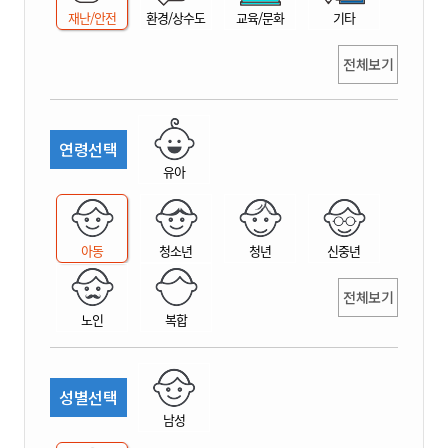
재난/안전
환경/상수도
교육/문화
기타
전체보기
연령선택
유아
아동
청소년
청년
신중년
전체보기
노인
복합
성별선택
남성