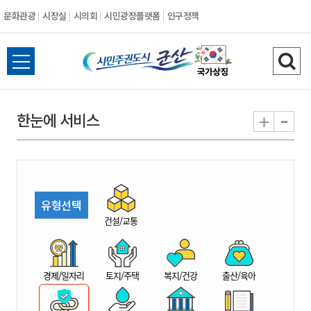
문화관광
시장실
시의회
시민광장플랫폼
인구정책
시
전
검
민
체
색
메
하
-
+
한눈에 서비스
주
뉴
기
열
권
기
도
유형선택
시
건설/교통
군
경제/일자리
토지/주택
복지/건강
출산/육아
산