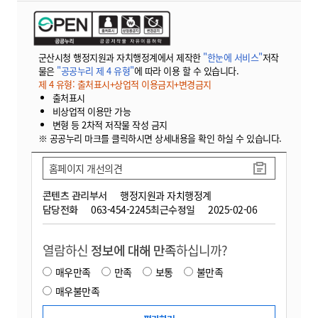
군산시청 행정지원과 자치행정계에서 제작한
"한눈에 서비스"
저작
물은
"공공누리 제 4 유형"
에 따라 이용 할 수 있습니다.
제 4 유형: 출처표시+상업적 이용금지+변경금지
출처표시
비상업적 이용만 가능
변형 등 2차적 저작물 작성 금지
※ 공공누리 마크를 클릭하시면 상세내용을 확인 하실 수 있습니다.
홈페이지 개선의견
콘텐츠 관리부서
행정지원과 자치행정계
담당전화
063-454-2245
최근수정일
2025-02-06
열람하신
정보에 대해 만족
하십니까?
매우만족
만족
보통
불만족
매우불만족