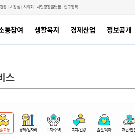
관광
시장실
시의회
시민광장플랫폼
인구정책
소통참여
생활복지
경제산업
정보공개
새만금 해양거점도시 군산
정보공개 목록/청구
시민참여서비스
여권 민원
기업지원
교육
군산시 소개
군산시 관할권 주요논리
각종 신고/민원
사전정보공표
일자리/창업
차량 민원
상하수도
시청안내
새만금 관할구역 결
주민등록/인감/가
교통안내
기업목록
인사운영
SNS소식
여권발급안내
시민광장플랫폼
교육지원
투자기업 인센티브
정보공개 목록/청구
군산 현황
차량등록사업소 안내
하수도 계획
군산시 명장
사전정보공표
청사종합안내
주민등록/인감/가
시내버스
일반기업 목록
2022년도 통계
조직도
비스
여권 서식
시장에게 바란다
평생교육
기업지원정책
군산의 역사
차량 신규/이전 등록
상수도시설
구인구직
수시공표
전화번호안내
각종서식
택시
사회적경제기업
2023년도 통계
업무
나의민원
학자금대출이자지원
경제 공지/서식
수상현황
저당권 설정/말소 등록
수질검사
청년뜰(청년센터/창업센터)
부서별 팩스번호
시외버스/고속버스
공장 검색
2024년도 통계
부서소
나도한마디
우리아이 꿈탐험 지원사업
기업애로해소SOS
자연지리특성
등록원부 열람/발급
상수도/하수도 요금
시청 오시는 길
철도/항공
2025년도 통계
부서별 
군산시사회적경제지원센터
칭찬합시다
시민정보화교육
강소연구개발특구
행정구역/행정지도
자동차 등록 서식
요금조회납부시스템
여객선
설문조사
부모학교예약시스템
자매결연/국제협력 도시
자동차 과태료 조회 및 납부
공공하수처리시설
교통 관련사이트
일자리 지원사업
자원봉사참여
군산어린이시청
군산의 상징
자동차 정기(종합)검사 기
주정차단속 문자알
일자리지원센터
설/교통
경제/일자리
토지/주택
복지/건강
출산/육아
재난/안
간조회 및 검사예약
스
전자민원창
적극행정
디지털배움터