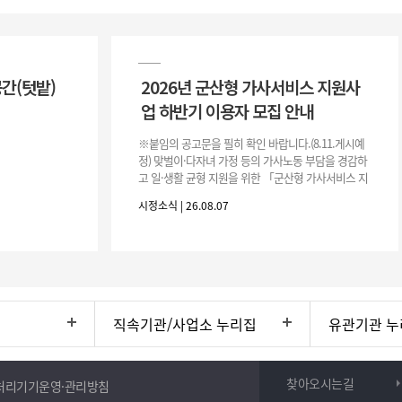
공간(텃밭)
2026년 군산형 가사서비스 지원사
업 하반기 이용자 모집 안내
※붙임의 공고문을 필히 확인 바랍니다.(8.11.게시예
정) 맞벌이·다자녀 가정 등의 가사노동 부담을 경감하
고 일·생활 균형 지원을 위한 「군산형 가사서비스 지
원사업」하반기 이용자를 다음과 같이 추가 모집하오
시정소식 | 26.08.07
니 많은 참여 바랍니다. 1
직속기관/사업소 누리집
유관기관 누
찾아오시는길
처리기기운영·관리방침