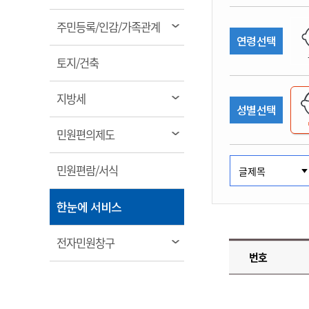
림
계약정보공개
전화번호안내
전화번호안내
전화번호안내
전화번호안내
전화번호안내
전화번호안내
전화번호안내
전화번호안내
군산시보
장사정보
열
주민등록/인감/가족관계
입찰/계약정보
연령선택
읍면동소식
주민복지 안내서
주요시책
림
수산업
찾아오시는길
찾아오시는길
찾아오시는길
찾아오시는길
찾아오시는길
찾아오시는길
찾아오시는길
찾아오시는길
용역과제
열
민원편의제도
토지/건축
웹진 열린군산
시정계획
어업현황
림
타기관소식
민원 1회방문 처리제
주요업무
수산물 안전정보
열
지방세
성별선택
어디서나 민원처리제
시정백서
림
군산수산물 소비촉진행사
상품권 구매 사용 및 관리
사전심사 청구제도
열
민원편의제도
군산 특화 수산물
림
민원인 후견인제
열
민원편람/서식
복합민원 상담예약제
림
폐업신고 원스톱서비스
열
한눈에 서비스
납세자 보호관제도
림
『안심상속』 원스톱 서비
열
전자민원창구
스
번호
림