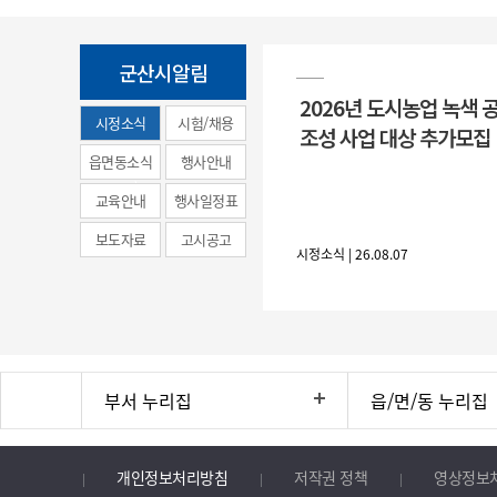
군산시알림
2026년 도시농업 녹색 
시정소식
시험/채용
조성 사업 대상 추가모집
(municipal
읍면동소식
행사안내
news)
교육안내
행사일정표
보도자료
고시공고
시정소식 | 26.08.07
부서 누리집
읍/면/동 누리집
개인정보처리방침
저작권 정책
영상정보