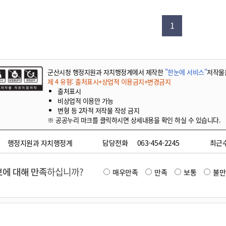
기부자 예우제
기부자 명예의 전당
1
기금사업
군산시 답례품
고향사랑기부제 소식
군산시청 행정지원과 자치행정계에서 제작한
"한눈에 서비스"
저작물
제 4 유형: 출처표시+상업적 이용금지+변경금지
출처표시
비상업적 이용만 가능
변형 등 2차적 저작물 작성 금지
※ 공공누리 마크를 클릭하시면 상세내용을 확인 하실 수 있습니다.
행정지원과 자치행정계
담당전화
063-454-2245
최근
에 대해 만족
하십니까?
매우만족
만족
보통
불만