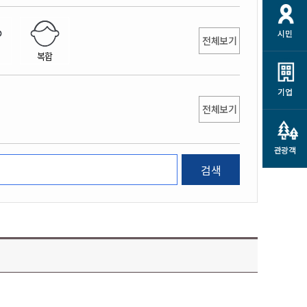
개
재정정보 공개
공공저작물
션
시민
통계정보
행정규제개혁
전체보기
소상공인 지원
복합
민방위/재난안전
시스템
행정규제개혁안내
고유가 피해지원금
민방위
규제신문고
군산사랑배달 배달의명수
기업
재난안전
전체보기
규제입증요청
카드수수료 지원
풍수해보험
사
규제정보포털
소상공인지원
재해예방
관광객
관련기관 안내
검색
군산시착한가격업소
시민대상보험
통계
영조물 배상보험
인 현황
군산시민 안전보험
군산시민 자전거보험
군산 상품
농업인안전보험 농가부담
 가이드북
금 지원사업