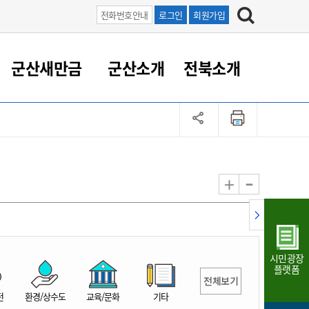
전화번호안내
로그인
회원가입
군산새만금
군산소개
전북소개
정 대응
족관계
부서/업무
RE100의 중심 새만금
도시/공원/주택
산업인프라
정책실명제
토지/건축
읍면동 안내
군산새만금 홍보 영상
조직운영6대지표
농업/축산업
도시재생
지방세
족관계
도시계획/지구단위계획
군산국가산업단지
정책실명제 안내
지방세
도시재생사업
민선8기 농업비전/발전방
공무원 정원
향
-
+
공원녹지
군산2국가산업단지
국민신청실명제안내
지방세환급금신청
도시재생(현장)지원센터
과장급이상 상위직 비율
농산물 유통
식
주택
새만금산업단지
정책실명제 중점관리 대상
지방세 상담챗봇
도시재생시설 현황
공무원 1인당 주민수
가축방역
자료실
자유무역지역
도시재생 공지/행사
현장공무원 비율
동물복지
지방산업단지
재정규모대비 인건비운영
시민광장
농공단지
실국본부수
플랫폼
전체보기
림 서비
산업단지 지도
내고장 알리미
전
환경/상수도
교육/문화
기타
구
항만/여객/공항/철도/컨벤