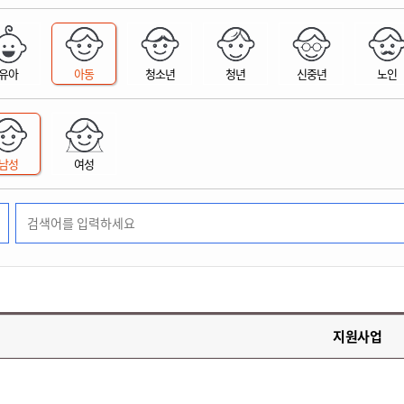
위원회 현황
공공데이터 개방
업무추진비공
군산시 무상교통
공부의 명수
정부24
위원회 명단공개
공공데이터 개방
예산/재정
법률정보
국민신문고
건설
부동산
에너지
유아
아동
청소년
청년
신중년
노인
환경
청소
위생
위원회 회의록 공개
공공데이터 수요조사
민원편람/서식
한눈에 서비스
전자가족관계등록
예산안내
조례규칙 입법예고
경제동향
도로/가로등
부동산 정보
태양광
환경선언문
청소정보
공중위생
재정공시
조례규칙 입법예고(구)
물가정보
자전거
주소/건축/지적/지리정보
가스/석유
인터넷등기소
환경기본정보
대형폐기물 배출신고
위생용품 제조업
결산보고서
법률정보 관련사이트
사회조사
조상땅찾기
국세청홈택스
남성
여성
화학물질 관리지도
공모사업
생활쓰레기 처리요령
식품위생
중기지방재정계획
사업체조
위택스
미세먼지 대응
음식물쓰레기 처리요령
문화 콘텐츠업
투자심사
통계연보
부동산통합민원
환경영향평가
폐기물 처리시설 현황
예산낭비신고
청년통계
체육
공공데이터포털
석면해체 건축물정보
보조금 부정수급 신고
주민등록
새올전자민원창구
체육시설 안내
환경오염업소 공개
공유재산
체류외국
군산시체육회
환경 관련사이트
재정용어사전
생활체육 공지
지원사업
군산시 고향사랑기부제
고향사랑기부제 소개
군산상품