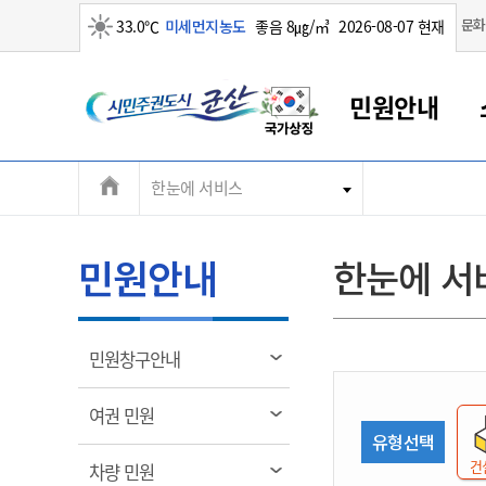
맑음
문화
33.0℃
미세먼지농도
좋음 8㎍/㎥
2026-08-07 현재
시
민원안내
민
전
한눈에 서비스
군산새만금
민원안내
소통참여
생활복지
경제산업
정보공개
군산소개
전북소개
주
군산에서 시작되는 새만금
전북특별자치도 소개
군산사랑상품권
민원창구안내
정보공개제도
복지/보건
시정알림
군산시 비전
체
권
민원이용안내
시정소식
인구정책
상품권 안내
제도안내
전북특별자치도란?
메
민원안내
한눈에 서
민원수수료
시험/채용
통합돌봄
상품권 공지사항
비공개대상정보
전북특별자치도 용어 Q&A
뉴
도
종합민원창구
보도자료
주민복지
상품권 Q&A
불복구제절차
자료실
시
아름다운 배려창구
행사안내
아동/청소년
상품권 이용규약
수수료
열
민원창구안내
홍보영상 게시판
토지정보민원창구
행사일정표
여성/가족
판매대행점 조회
정보공개서식
림
군
대표전화
대표전화
대표전화
대표전화
대표전화
대표전화
대표전화
대표전화
063-454-4000
063-454-4000
063-454-4000
063-454-4000
063-454-4000
063-454-4000
063-454-4000
063-454-4000
열
여권 민원
무인민원발급기
교육안내
노인복지
지류상품권 재고조회
림
유형선택
산
보건소식
장애인복지
부서 및 담당자 연락처
부서 및 담당자 연락처
부서 및 담당자 연락처
부서 및 담당자 연락처
부서 및 담당자 연락처
부서 및 담당자 연락처
부서 및 담당자 연락처
부서 및 담당자 연락처
건
열
차량 민원
고시공고
사회서비스(바우처)