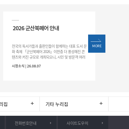
2026 군산북페어 안내
전국의 독서가들과 출판인들이 함께하는 대표 도서 문
MORE
화 축제 「군산북페어 2026」이한층 더 풍성해진 콘
텐츠와 커진 규모로 개최되오니, 시민 및 방문객 여러
분의 많은 관심과 참여 바랍니다.□ 행사 개요행사 기
시정소식 | 26.08.07
간: 2026. 8. 28.
리집
기타 누리집
전화번호안내
사이트도우미