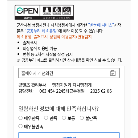
군산시청 행정지원과 자치행정계에서 제작한
"한눈에 서비스"
저작
물은
"공공누리 제 4 유형"
에 따라 이용 할 수 있습니다.
제 4 유형: 출처표시+상업적 이용금지+변경금지
출처표시
비상업적 이용만 가능
변형 등 2차적 저작물 작성 금지
※ 공공누리 마크를 클릭하시면 상세내용을 확인 하실 수 있습니다.
홈페이지 개선의견
콘텐츠 관리부서
행정지원과 자치행정계
담당전화
063-454-2245
최근수정일
2025-02-06
열람하신
정보에 대해 만족
하십니까?
매우만족
만족
보통
불만족
매우불만족