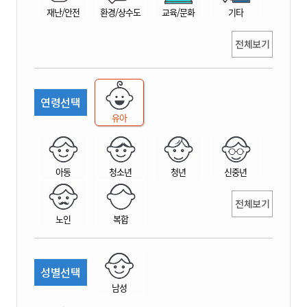
재난/안전
환경/상수도
교육/문화
기타
전체보기
연령선택
유아
아동
청소년
청년
신중년
전체보기
노인
복합
성별선택
남성