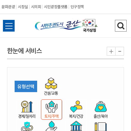
문화관광
시장실
시의회
시민광장플랫폼
인구정책
시
전
검
민
체
색
메
하
-
+
한눈에 서비스
주
뉴
기
열
권
기
도
유형선택
시
건설/교통
군
경제/일자리
토지/주택
복지/건강
출산/육아
산