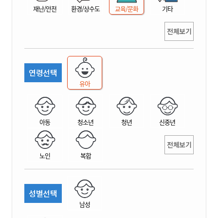
재난/안전
환경/상수도
교육/문화
기타
전체보기
연령선택
유아
아동
청소년
청년
신중년
전체보기
노인
복합
성별선택
남성