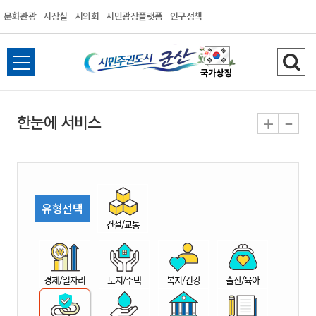
문화관광
시장실
시의회
시민광장플랫폼
인구정책
시
전
검
민
체
색
메
하
-
+
한눈에 서비스
주
뉴
기
열
권
기
도
유형선택
시
건설/교통
군
경제/일자리
토지/주택
복지/건강
출산/육아
산