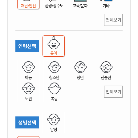
재난/안전
환경/상수도
교육/문화
기타
전체보기
연령선택
유아
아동
청소년
청년
신중년
전체보기
노인
복합
성별선택
남성