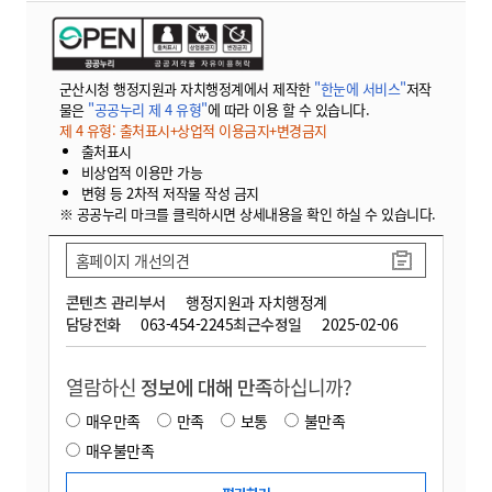
군산시청 행정지원과 자치행정계에서 제작한
"한눈에 서비스"
저작
물은
"공공누리 제 4 유형"
에 따라 이용 할 수 있습니다.
제 4 유형: 출처표시+상업적 이용금지+변경금지
출처표시
비상업적 이용만 가능
변형 등 2차적 저작물 작성 금지
※ 공공누리 마크를 클릭하시면 상세내용을 확인 하실 수 있습니다.
홈페이지 개선의견
콘텐츠 관리부서
행정지원과 자치행정계
담당전화
063-454-2245
최근수정일
2025-02-06
열람하신
정보에 대해 만족
하십니까?
매우만족
만족
보통
불만족
매우불만족