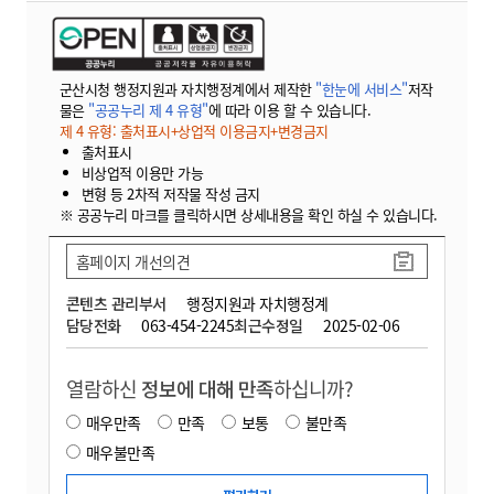
군산시청 행정지원과 자치행정계에서 제작한
"한눈에 서비스"
저작
물은
"공공누리 제 4 유형"
에 따라 이용 할 수 있습니다.
제 4 유형: 출처표시+상업적 이용금지+변경금지
출처표시
비상업적 이용만 가능
변형 등 2차적 저작물 작성 금지
※ 공공누리 마크를 클릭하시면 상세내용을 확인 하실 수 있습니다.
홈페이지 개선의견
콘텐츠 관리부서
행정지원과 자치행정계
담당전화
063-454-2245
최근수정일
2025-02-06
열람하신
정보에 대해 만족
하십니까?
매우만족
만족
보통
불만족
매우불만족