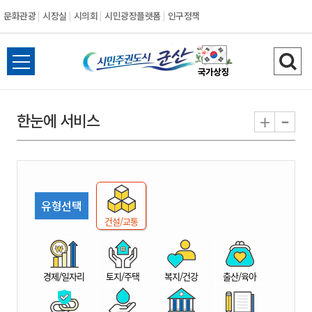
문화관광
시장실
시의회
시민광장플랫폼
인구정책
시
전
검
민
체
색
메
하
-
+
한눈에 서비스
주
뉴
기
열
권
기
도
유형선택
시
건설/교통
군
경제/일자리
토지/주택
복지/건강
출산/육아
산