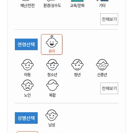
재난/안전
환경/상수도
교육/문화
기타
전체보기
연령선택
유아
아동
청소년
청년
신중년
전체보기
노인
복합
성별선택
남성