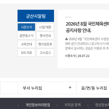
군산시알림
2026년 8월 국민체육센
시정소식
시험/채용
공지사항 안내.
(municipal
읍면동소식
행사안내
♣ 2026년 8월 “국민체육센터 수영
news)
래와 같이 안내하오니 참고하시기 바랍
교육안내
행사일정표
장에서 실시하는 강습은 이용료 외 추
보도자료
고시공고
료로 운영됩니다.》 1. 회원 가입 등록 기간
시정소식 | 26.07.22
3.(월)
부서 누리집
읍/면/동 누리집
개인정보처리방침
저작권 정책
영상정보