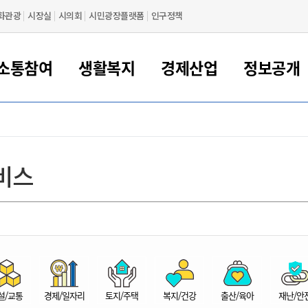
화관광
시장실
시의회
시민광장플랫폼
인구정책
소통참여
생활복지
경제산업
정보공개
새만금 해양거점도시 군산
정보공개 목록/청구
시민참여서비스
여권 민원
기업지원
교육
군산시 소개
군산시 관할권 주요논리
각종 신고/민원
사전정보공표
일자리/창업
차량 민원
상하수도
시청안내
새만금 관할구역 결
주민등록/인감/가
교통안내
기업목록
인사운영
SNS소식
여권발급안내
시민광장플랫폼
교육지원
투자기업 인센티브
정보공개 목록/청구
군산 현황
차량등록사업소 안내
하수도 계획
군산시 명장
사전정보공표
청사종합안내
주민등록/인감/가
시내버스
일반기업 목록
2022년도 통계
조직도
비스
여권 서식
시장에게 바란다
평생교육
기업지원정책
군산의 역사
차량 신규/이전 등록
상수도시설
구인구직
수시공표
전화번호안내
각종서식
택시
사회적경제기업
2023년도 통계
업무
나의민원
학자금대출이자지원
경제 공지/서식
수상현황
저당권 설정/말소 등록
수질검사
청년뜰(청년센터/창업센터)
부서별 팩스번호
시외버스/고속버스
공장 검색
2024년도 통계
부서소
나도한마디
우리아이 꿈탐험 지원사업
기업애로해소SOS
자연지리특성
등록원부 열람/발급
상수도/하수도 요금
시청 오시는 길
철도/항공
2025년도 통계
부서별 
군산시사회적경제지원센터
칭찬합시다
시민정보화교육
강소연구개발특구
행정구역/행정지도
자동차 등록 서식
요금조회납부시스템
여객선
설문조사
부모학교예약시스템
자매결연/국제협력 도시
자동차 과태료 조회 및 납부
공공하수처리시설
교통 관련사이트
일자리 지원사업
자원봉사참여
군산어린이시청
군산의 상징
자동차 정기(종합)검사 기
주정차단속 문자알
일자리지원센터
설/교통
경제/일자리
토지/주택
복지/건강
출산/육아
재난/안
간조회 및 검사예약
스
전자민원창
적극행정
디지털배움터