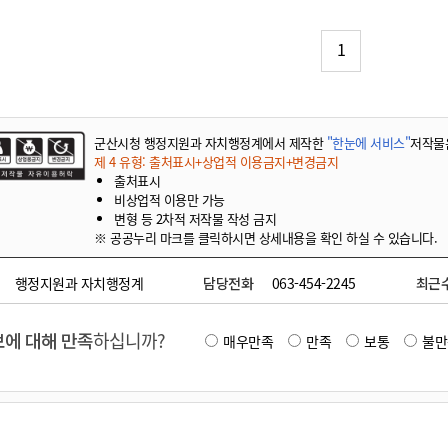
기부자 예우제
기부자 명예의 전당
1
기금사업
군산시 답례품
고향사랑기부제 소식
군산시청 행정지원과 자치행정계에서 제작한
"한눈에 서비스"
저작물
제 4 유형: 출처표시+상업적 이용금지+변경금지
출처표시
비상업적 이용만 가능
변형 등 2차적 저작물 작성 금지
※ 공공누리 마크를 클릭하시면 상세내용을 확인 하실 수 있습니다.
행정지원과 자치행정계
담당전화
063-454-2245
최근
에 대해 만족
하십니까?
매우만족
만족
보통
불만