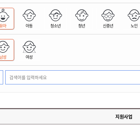
위원회 현황
공공데이터 개방
업무추진비공
군산시 무상교통
공부의 명수
정부24
위원회 명단공개
공공데이터 개방
예산/재정
법률정보
국민신문고
건설
부동산
에너지
유아
아동
청소년
청년
신중년
노인
환경
청소
위생
위원회 회의록 공개
공공데이터 수요조사
민원편람/서식
한눈에 서비스
전자가족관계등록
예산안내
조례규칙 입법예고
경제동향
도로/가로등
부동산 정보
태양광
환경선언문
청소정보
공중위생
재정공시
조례규칙 입법예고(구)
물가정보
자전거
주소/건축/지적/지리정보
가스/석유
인터넷등기소
환경기본정보
대형폐기물 배출신고
위생용품 제조업
결산보고서
법률정보 관련사이트
사회조사
조상땅찾기
국세청홈택스
남성
여성
화학물질 관리지도
공모사업
생활쓰레기 처리요령
식품위생
중기지방재정계획
사업체조
위택스
미세먼지 대응
음식물쓰레기 처리요령
문화 콘텐츠업
투자심사
통계연보
부동산통합민원
환경영향평가
폐기물 처리시설 현황
예산낭비신고
청년통계
체육
공공데이터포털
석면해체 건축물정보
보조금 부정수급 신고
주민등록
새올전자민원창구
체육시설 안내
환경오염업소 공개
공유재산
체류외국
군산시체육회
환경 관련사이트
재정용어사전
생활체육 공지
지원사업
군산시 고향사랑기부제
고향사랑기부제 소개
군산상품