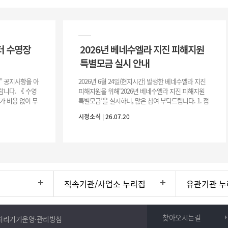
터 수영장
2026년 베네수엘라 지진 피해지원
특별모금 실시 안내
장” 공지사항을 아
2026년 6월 24일(현지시간) 발생한 베네수엘라 지진
니다. 《 수영
피해지원을 위해‘2026년 베네수엘라 지진 피해지원
가 비용 없이 무
특별모금’을 실시하니, 많은 참여 부탁드립니다. 1. 접
 : 2026. 8.
수 처 : 전북 사회복지공동모금회 2. 모집기간 : 2026.
시정소식 | 26.07.20
6.
직속기관/사업소 누리집
유관기관 누
찾아오시는길
처리기기운영·관리방침