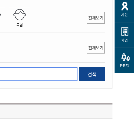
개
재정정보 공개
공공저작물
션
시민
통계정보
행정규제개혁
전체보기
소상공인 지원
복합
민방위/재난안전
시스템
행정규제개혁안내
고유가 피해지원금
민방위
규제신문고
군산사랑배달 배달의명수
기업
재난안전
전체보기
규제입증요청
카드수수료 지원
풍수해보험
사
규제정보포털
소상공인지원
재해예방
관광객
관련기관 안내
검색
군산시착한가격업소
시민대상보험
통계
영조물 배상보험
인 현황
군산시민 안전보험
군산시민 자전거보험
군산 상품
농업인안전보험 농가부담
 가이드북
금 지원사업