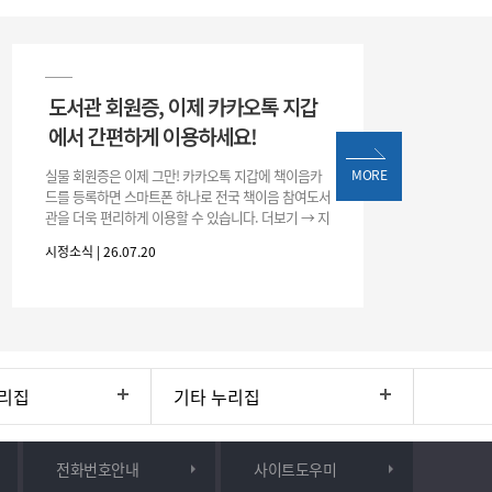
도서관 회원증, 이제 카카오톡 지갑
에서 간편하게 이용하세요!
실물 회원증은 이제 그만! 카카오톡 지갑에 책이음카
MORE
드를 등록하면 스마트폰 하나로 전국 책이음 참여도서
관을 더욱 편리하게 이용할 수 있습니다. 더보기 → 지
갑 → +발급 → 책이음카드 지금 바로 등록하고 쉽고
시정소식 | 26.07.20
간편한 도서관 서비스를 만
리집
기타 누리집
전화번호안내
사이트도우미