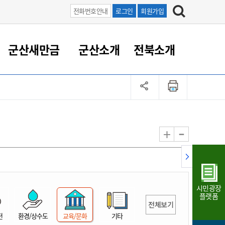
전화번호안내
로그인
회원가입
군산새만금
군산소개
전북소개
정 대응
족관계
부서/업무
RE100의 중심 새만금
도시/공원/주택
산업인프라
정책실명제
토지/건축
읍면동 안내
군산새만금 홍보 영상
조직운영6대지표
농업/축산업
도시재생
지방세
족관계
도시계획/지구단위계획
군산국가산업단지
정책실명제 안내
지방세
도시재생사업
민선8기 농업비전/발전방
공무원 정원
향
-
+
공원녹지
군산2국가산업단지
국민신청실명제안내
지방세환급금신청
도시재생(현장)지원센터
과장급이상 상위직 비율
농산물 유통
식
주택
새만금산업단지
정책실명제 중점관리 대상
지방세 상담챗봇
도시재생시설 현황
공무원 1인당 주민수
가축방역
자료실
자유무역지역
도시재생 공지/행사
현장공무원 비율
동물복지
지방산업단지
재정규모대비 인건비운영
시민광장
농공단지
실국본부수
플랫폼
전체보기
림 서비
산업단지 지도
내고장 알리미
전
환경/상수도
교육/문화
기타
구
항만/여객/공항/철도/컨벤