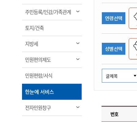
림
계약정보공개
전화번호안내
전화번호안내
전화번호안내
전화번호안내
전화번호안내
전화번호안내
전화번호안내
전화번호안내
군산시보
장사정보
열
주민등록/인감/가족관계
입찰/계약정보
연령선택
읍면동소식
주민복지 안내서
주요시책
림
수산업
찾아오시는길
찾아오시는길
찾아오시는길
찾아오시는길
찾아오시는길
찾아오시는길
찾아오시는길
찾아오시는길
용역과제
열
민원편의제도
토지/건축
웹진 열린군산
시정계획
어업현황
림
타기관소식
민원 1회방문 처리제
주요업무
수산물 안전정보
열
지방세
성별선택
어디서나 민원처리제
시정백서
림
군산수산물 소비촉진행사
상품권 구매 사용 및 관리
사전심사 청구제도
열
민원편의제도
군산 특화 수산물
림
민원인 후견인제
열
민원편람/서식
복합민원 상담예약제
림
폐업신고 원스톱서비스
열
한눈에 서비스
납세자 보호관제도
림
『안심상속』 원스톱 서비
열
전자민원창구
스
번호
림