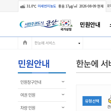
구름많음
문
31.0℃
미세먼지농도
좋음 17㎍/㎥
2026-08-09 현재
시
민원안내
민
전
한눈에 서비스
군산새만금
민원안내
소통참여
생활복지
경제산업
정보공개
군산소개
전북소개
주
군산에서 시작되는 새만금
전북특별자치도 소개
군산사랑상품권
민원창구안내
정보공개제도
복지/보건
시정알림
군산시 비전
체
권
민원이용안내
시정소식
인구정책
상품권 안내
제도안내
전북특별자치도란?
메
민원안내
한눈에 서
민원수수료
시험/채용
통합돌봄
상품권 공지사항
비공개대상정보
전북특별자치도 용어 Q&A
뉴
도
종합민원창구
보도자료
주민복지
상품권 Q&A
불복구제절차
자료실
시
아름다운 배려창구
행사안내
아동/청소년
상품권 이용규약
수수료
열
민원창구안내
홍보영상 게시판
토지정보민원창구
행사일정표
여성/가족
판매대행점 조회
정보공개서식
림
군
대표전화
대표전화
대표전화
대표전화
대표전화
대표전화
대표전화
대표전화
063-454-4000
063-454-4000
063-454-4000
063-454-4000
063-454-4000
063-454-4000
063-454-4000
063-454-4000
열
여권 민원
무인민원발급기
교육안내
노인복지
지류상품권 재고조회
림
유형선택
산
보건소식
장애인복지
부서 및 담당자 연락처
부서 및 담당자 연락처
부서 및 담당자 연락처
부서 및 담당자 연락처
부서 및 담당자 연락처
부서 및 담당자 연락처
부서 및 담당자 연락처
부서 및 담당자 연락처
건
열
차량 민원
고시공고
사회서비스(바우처)