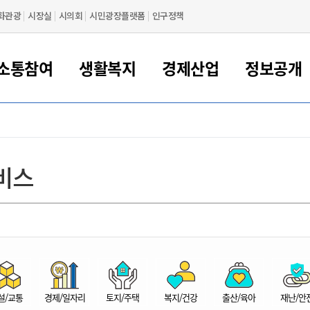
화관광
시장실
시의회
시민광장플랫폼
인구정책
소통참여
생활복지
경제산업
정보공개
새만금 해양거점도시 군산
정보공개 목록/청구
시민참여서비스
여권 민원
기업지원
교육
군산시 소개
군산시 관할권 주요논리
각종 신고/민원
사전정보공표
일자리/창업
차량 민원
상하수도
시청안내
새만금 관할구역 결
주민등록/인감/가
교통안내
기업목록
인사운영
SNS소식
여권발급안내
시민광장플랫폼
교육지원
투자기업 인센티브
정보공개 목록/청구
군산 현황
차량등록사업소 안내
하수도 계획
군산시 명장
사전정보공표
청사종합안내
주민등록/인감/가
시내버스
일반기업 목록
2022년도 통계
조직도
비스
여권 서식
시장에게 바란다
평생교육
기업지원정책
군산의 역사
차량 신규/이전 등록
상수도시설
구인구직
수시공표
전화번호안내
각종서식
택시
사회적경제기업
2023년도 통계
업무
나의민원
학자금대출이자지원
경제 공지/서식
수상현황
저당권 설정/말소 등록
수질검사
청년뜰(청년센터/창업센터)
부서별 팩스번호
시외버스/고속버스
공장 검색
2024년도 통계
부서소
나도한마디
우리아이 꿈탐험 지원사업
기업애로해소SOS
자연지리특성
등록원부 열람/발급
상수도/하수도 요금
시청 오시는 길
철도/항공
2025년도 통계
부서별 
군산시사회적경제지원센터
칭찬합시다
시민정보화교육
강소연구개발특구
행정구역/행정지도
자동차 등록 서식
요금조회납부시스템
여객선
설문조사
부모학교예약시스템
자매결연/국제협력 도시
자동차 과태료 조회 및 납부
공공하수처리시설
교통 관련사이트
일자리 지원사업
자원봉사참여
군산어린이시청
군산의 상징
자동차 정기(종합)검사 기
주정차단속 문자알
일자리지원센터
설/교통
경제/일자리
토지/주택
복지/건강
출산/육아
재난/안
간조회 및 검사예약
스
전자민원창
적극행정
디지털배움터