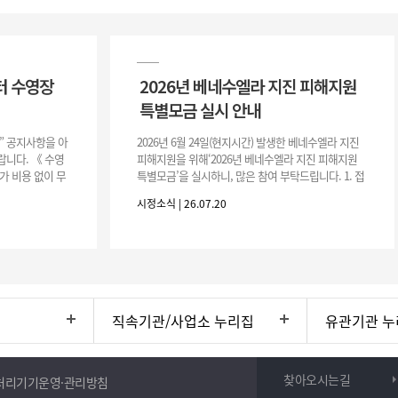
터 수영장
2026년 베네수엘라 지진 피해지원
특별모금 실시 안내
장” 공지사항을 아
2026년 6월 24일(현지시간) 발생한 베네수엘라 지진
니다. 《 수영
피해지원을 위해‘2026년 베네수엘라 지진 피해지원
가 비용 없이 무
특별모금’을 실시하니, 많은 참여 부탁드립니다. 1. 접
 : 2026. 8.
수 처 : 전북 사회복지공동모금회 2. 모집기간 : 2026.
시정소식 | 26.07.20
6.
직속기관/사업소 누리집
유관기관 누
찾아오시는길
처리기기운영·관리방침