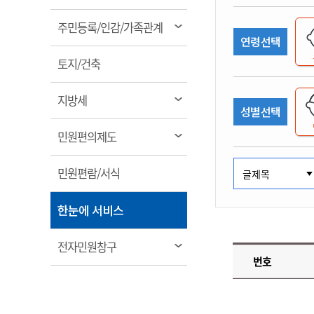
림
계약정보공개
전화번호안내
전화번호안내
전화번호안내
전화번호안내
전화번호안내
전화번호안내
전화번호안내
전화번호안내
군산시보
장사정보
열
주민등록/인감/가족관계
입찰/계약정보
연령선택
읍면동소식
주민복지 안내서
주요시책
림
수산업
찾아오시는길
찾아오시는길
찾아오시는길
찾아오시는길
찾아오시는길
찾아오시는길
찾아오시는길
찾아오시는길
용역과제
열
민원편의제도
토지/건축
웹진 열린군산
시정계획
어업현황
림
타기관소식
민원 1회방문 처리제
주요업무
수산물 안전정보
열
지방세
성별선택
어디서나 민원처리제
시정백서
림
군산수산물 소비촉진행사
상품권 구매 사용 및 관리
사전심사 청구제도
열
민원편의제도
군산 특화 수산물
림
민원인 후견인제
열
민원편람/서식
복합민원 상담예약제
림
폐업신고 원스톱서비스
열
한눈에 서비스
납세자 보호관제도
림
『안심상속』 원스톱 서비
열
전자민원창구
스
번호
림