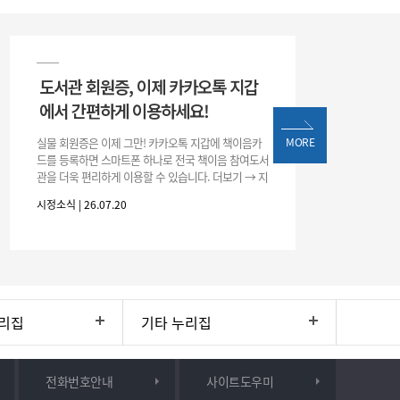
도서관 회원증, 이제 카카오톡 지갑
에서 간편하게 이용하세요!
실물 회원증은 이제 그만! 카카오톡 지갑에 책이음카
MORE
드를 등록하면 스마트폰 하나로 전국 책이음 참여도서
관을 더욱 편리하게 이용할 수 있습니다. 더보기 → 지
갑 → +발급 → 책이음카드 지금 바로 등록하고 쉽고
시정소식 | 26.07.20
간편한 도서관 서비스를 만
리집
기타 누리집
전화번호안내
사이트도우미