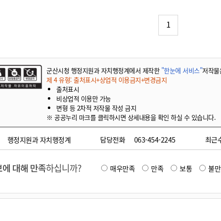
기부자 예우제
기부자 명예의 전당
1
기금사업
군산시 답례품
고향사랑기부제 소식
군산시청 행정지원과 자치행정계에서 제작한
"한눈에 서비스"
저작물
제 4 유형: 출처표시+상업적 이용금지+변경금지
출처표시
비상업적 이용만 가능
변형 등 2차적 저작물 작성 금지
※ 공공누리 마크를 클릭하시면 상세내용을 확인 하실 수 있습니다.
행정지원과 자치행정계
담당전화
063-454-2245
최근
에 대해 만족
하십니까?
매우만족
만족
보통
불만