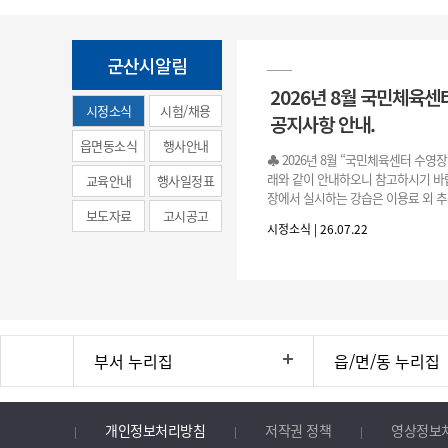
군산시알림
2026년 8월 국민체육센
시정소식
시험/채용
공지사항 안내.
(municipal
읍면동소식
행사안내
♣ 2026년 8월 “국민체육센터 수영
news)
래와 같이 안내하오니 참고하시기 바랍
교육안내
행사일정표
장에서 실시하는 강습은 이용료 외 추
보도자료
고시공고
료로 운영됩니다.》 1. 회원 가입 등록 기간
시정소식 | 26.07.22
3.(월)
부서 누리집
읍/면/동 누리집
개인정보처리방침
저작권 정책
영상정보