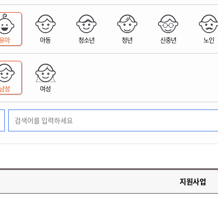
위원회 현황
공공데이터 개방
업무추진비공
군산시 무상교통
공부의 명수
정부24
위원회 명단공개
공공데이터 개방
예산/재정
법률정보
국민신문고
건설
부동산
에너지
유아
아동
청소년
청년
신중년
노인
환경
청소
위생
위원회 회의록 공개
공공데이터 수요조사
민원편람/서식
한눈에 서비스
전자가족관계등록
예산안내
조례규칙 입법예고
경제동향
도로/가로등
부동산 정보
태양광
환경선언문
청소정보
공중위생
재정공시
조례규칙 입법예고(구)
물가정보
자전거
주소/건축/지적/지리정보
가스/석유
인터넷등기소
환경기본정보
대형폐기물 배출신고
위생용품 제조업
결산보고서
법률정보 관련사이트
사회조사
조상땅찾기
국세청홈택스
남성
여성
화학물질 관리지도
공모사업
생활쓰레기 처리요령
식품위생
중기지방재정계획
사업체조
위택스
미세먼지 대응
음식물쓰레기 처리요령
문화 콘텐츠업
투자심사
통계연보
부동산통합민원
환경영향평가
폐기물 처리시설 현황
예산낭비신고
청년통계
체육
공공데이터포털
석면해체 건축물정보
보조금 부정수급 신고
주민등록
새올전자민원창구
체육시설 안내
환경오염업소 공개
공유재산
체류외국
군산시체육회
환경 관련사이트
재정용어사전
생활체육 공지
지원사업
군산시 고향사랑기부제
고향사랑기부제 소개
군산상품