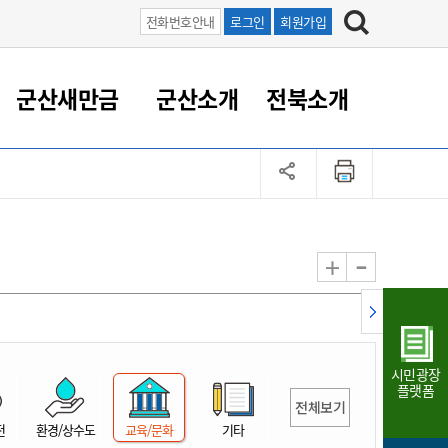
전화번호안내
로그인
회원가입
군산새만금
군산소개
전북소개
정 대응
족관계
부서/업무
RE100의 중심 새만금
도시/공원/주택
산업인프라
정책실명제
토지/건축
읍면동 안내
군산새만금 홍보 영상
조직운영6대지표
농업/축산업
도시재생
지방세
족관계
도시계획/지구단위계획
군산국가산업단지
정책실명제 안내
지방세
도시재생사업
민선8기 농업비전/발전방
공무원 정원
향
-
+
공원녹지
군산2국가산업단지
국민신청실명제안내
지방세환급금신청
도시재생(현장)지원센터
과장급이상 상위직 비율
농산물 유통
식
주택
새만금산업단지
정책실명제 중점관리 대상
지방세 상담챗봇
도시재생시설 현황
공무원 1인당 주민수
가축방역
자료실
자유무역지역
도시재생 공지/행사
현장공무원 비율
동물복지
지방산업단지
재정규모대비 인건비운영
시민광장
농공단지
실국본부수
플랫폼
전체보기
림 서비
산업단지 지도
내고장 알리미
전
환경/상수도
교육/문화
기타
구
항만/여객/공항/철도/컨벤