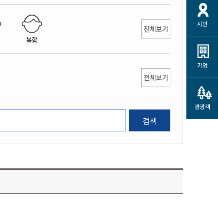
개
재정정보 공개
공공저작물
션
시민
통계정보
행정규제개혁
전체보기
소상공인 지원
복합
민방위/재난안전
시스템
행정규제개혁안내
고유가 피해지원금
민방위
규제신문고
군산사랑배달 배달의명수
기업
재난안전
전체보기
규제입증요청
카드수수료 지원
풍수해보험
사
규제정보포털
소상공인지원
재해예방
관광객
관련기관 안내
검색
군산시착한가격업소
시민대상보험
통계
영조물 배상보험
인 현황
군산시민 안전보험
군산시민 자전거보험
군산 상품
농업인안전보험 농가부담
 가이드북
금 지원사업