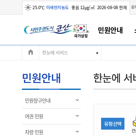
맑음
문
25.0℃
미세먼지농도
좋음 12㎍/㎥
2026-08-08 현재
시
민원안내
민
전
한눈에 서비스
군산새만금
민원안내
소통참여
생활복지
경제산업
정보공개
군산소개
전북소개
주
군산에서 시작되는 새만금
전북특별자치도 소개
군산사랑상품권
민원창구안내
정보공개제도
복지/보건
시정알림
군산시 비전
체
권
민원이용안내
시정소식
인구정책
상품권 안내
제도안내
전북특별자치도란?
메
민원안내
한눈에 서
민원수수료
시험/채용
통합돌봄
상품권 공지사항
비공개대상정보
전북특별자치도 용어 Q&A
뉴
도
종합민원창구
보도자료
주민복지
상품권 Q&A
불복구제절차
자료실
시
아름다운 배려창구
행사안내
아동/청소년
상품권 이용규약
수수료
열
민원창구안내
홍보영상 게시판
토지정보민원창구
행사일정표
여성/가족
판매대행점 조회
정보공개서식
림
군
대표전화
대표전화
대표전화
대표전화
대표전화
대표전화
대표전화
대표전화
063-454-4000
063-454-4000
063-454-4000
063-454-4000
063-454-4000
063-454-4000
063-454-4000
063-454-4000
열
여권 민원
무인민원발급기
교육안내
노인복지
지류상품권 재고조회
림
유형선택
산
보건소식
장애인복지
부서 및 담당자 연락처
부서 및 담당자 연락처
부서 및 담당자 연락처
부서 및 담당자 연락처
부서 및 담당자 연락처
부서 및 담당자 연락처
부서 및 담당자 연락처
부서 및 담당자 연락처
건
열
차량 민원
고시공고
사회서비스(바우처)