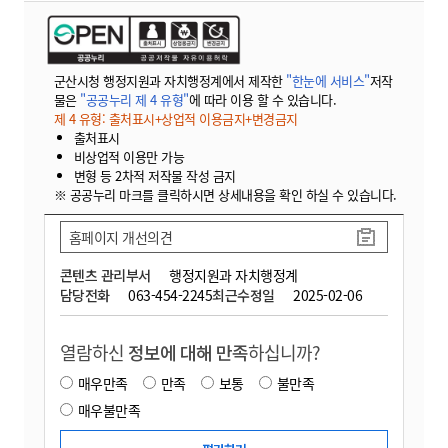
군산시청 행정지원과 자치행정계에서 제작한
"한눈에 서비스"
저작
물은
"공공누리 제 4 유형"
에 따라 이용 할 수 있습니다.
제 4 유형: 출처표시+상업적 이용금지+변경금지
출처표시
비상업적 이용만 가능
변형 등 2차적 저작물 작성 금지
※ 공공누리 마크를 클릭하시면 상세내용을 확인 하실 수 있습니다.
홈페이지 개선의견
콘텐츠 관리부서
행정지원과 자치행정계
담당전화
063-454-2245
최근수정일
2025-02-06
열람하신
정보에 대해 만족
하십니까?
매우만족
만족
보통
불만족
매우불만족