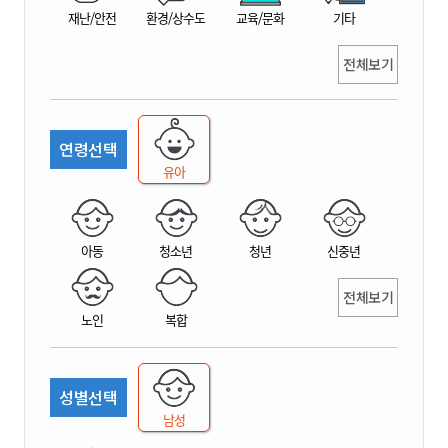
재난/안전
환경/상수도
교육/문화
기타
전체보기
연령선택
유아
아동
청소년
청년
신중년
전체보기
노인
복합
성별선택
남성