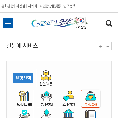
문화관광
시장실
시의회
시민광장플랫폼
인구정책
시
전
검
민
체
색
메
하
-
+
한눈에 서비스
주
뉴
기
열
권
기
도
유형선택
시
건설/교통
군
경제/일자리
토지/주택
복지/건강
출산/육아
산