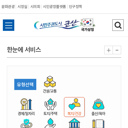
문화관광
시장실
시의회
시민광장플랫폼
인구정책
시
전
검
민
체
색
메
하
-
+
한눈에 서비스
주
뉴
기
열
권
기
도
유형선택
시
건설/교통
군
경제/일자리
토지/주택
복지/건강
출산/육아
산