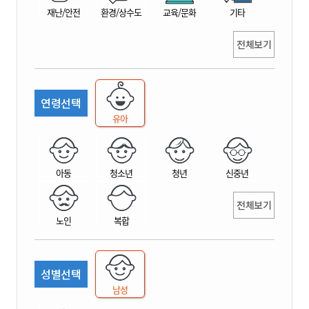
재난/안전
환경/상수도
교육/문화
기타
전체보기
연령선택
유아
아동
청소년
청년
신중년
전체보기
노인
복합
성별선택
남성