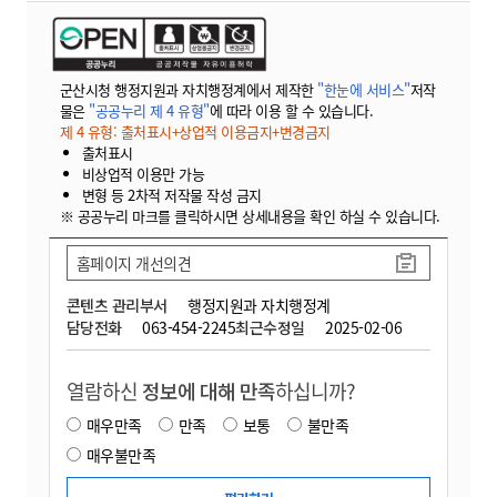
군산시청 행정지원과 자치행정계에서 제작한
"한눈에 서비스"
저작
물은
"공공누리 제 4 유형"
에 따라 이용 할 수 있습니다.
제 4 유형: 출처표시+상업적 이용금지+변경금지
출처표시
비상업적 이용만 가능
변형 등 2차적 저작물 작성 금지
※ 공공누리 마크를 클릭하시면 상세내용을 확인 하실 수 있습니다.
홈페이지 개선의견
콘텐츠 관리부서
행정지원과 자치행정계
담당전화
063-454-2245
최근수정일
2025-02-06
열람하신
정보에 대해 만족
하십니까?
매우만족
만족
보통
불만족
매우불만족