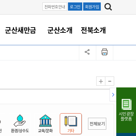
전화번호안내
로그인
회원가입
군산새만금
군산소개
전북소개
정 대응
족관계
부서/업무
RE100의 중심 새만금
도시/공원/주택
산업인프라
정책실명제
토지/건축
읍면동 안내
군산새만금 홍보 영상
조직운영6대지표
농업/축산업
도시재생
지방세
족관계
도시계획/지구단위계획
군산국가산업단지
정책실명제 안내
지방세
도시재생사업
민선8기 농업비전/발전방
공무원 정원
향
-
+
공원녹지
군산2국가산업단지
국민신청실명제안내
지방세환급금신청
도시재생(현장)지원센터
과장급이상 상위직 비율
농산물 유통
식
주택
새만금산업단지
정책실명제 중점관리 대상
지방세 상담챗봇
도시재생시설 현황
공무원 1인당 주민수
가축방역
자료실
자유무역지역
도시재생 공지/행사
현장공무원 비율
동물복지
지방산업단지
재정규모대비 인건비운영
시민광장
농공단지
실국본부수
플랫폼
전체보기
림 서비
산업단지 지도
내고장 알리미
전
환경/상수도
교육/문화
기타
구
항만/여객/공항/철도/컨벤