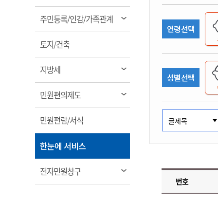
림
계약정보공개
전화번호안내
전화번호안내
전화번호안내
전화번호안내
전화번호안내
전화번호안내
전화번호안내
전화번호안내
군산시보
장사정보
열
주민등록/인감/가족관계
입찰/계약정보
연령선택
읍면동소식
주민복지 안내서
주요시책
림
수산업
찾아오시는길
찾아오시는길
찾아오시는길
찾아오시는길
찾아오시는길
찾아오시는길
찾아오시는길
찾아오시는길
용역과제
열
민원편의제도
토지/건축
웹진 열린군산
시정계획
어업현황
림
타기관소식
민원 1회방문 처리제
주요업무
수산물 안전정보
열
지방세
성별선택
어디서나 민원처리제
시정백서
림
군산수산물 소비촉진행사
상품권 구매 사용 및 관리
사전심사 청구제도
열
민원편의제도
군산 특화 수산물
림
민원인 후견인제
열
민원편람/서식
복합민원 상담예약제
림
폐업신고 원스톱서비스
열
한눈에 서비스
납세자 보호관제도
림
『안심상속』 원스톱 서비
열
전자민원창구
스
번호
림