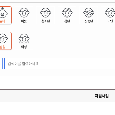
위원회 현황
공공데이터 개방
업무추진비공
군산시 무상교통
공부의 명수
정부24
위원회 명단공개
공공데이터 개방
예산/재정
법률정보
국민신문고
건설
부동산
에너지
유아
아동
청소년
청년
신중년
노인
환경
청소
위생
위원회 회의록 공개
공공데이터 수요조사
민원편람/서식
한눈에 서비스
전자가족관계등록
예산안내
조례규칙 입법예고
경제동향
도로/가로등
부동산 정보
태양광
환경선언문
청소정보
공중위생
재정공시
조례규칙 입법예고(구)
물가정보
자전거
주소/건축/지적/지리정보
가스/석유
인터넷등기소
환경기본정보
대형폐기물 배출신고
위생용품 제조업
결산보고서
법률정보 관련사이트
사회조사
조상땅찾기
국세청홈택스
남성
여성
화학물질 관리지도
공모사업
생활쓰레기 처리요령
식품위생
중기지방재정계획
사업체조
위택스
미세먼지 대응
음식물쓰레기 처리요령
문화 콘텐츠업
투자심사
통계연보
부동산통합민원
환경영향평가
폐기물 처리시설 현황
예산낭비신고
청년통계
체육
공공데이터포털
석면해체 건축물정보
보조금 부정수급 신고
주민등록
새올전자민원창구
체육시설 안내
환경오염업소 공개
공유재산
체류외국
군산시체육회
환경 관련사이트
재정용어사전
생활체육 공지
지원사업
군산시 고향사랑기부제
고향사랑기부제 소개
군산상품