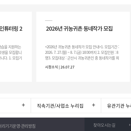
인튜터링 2
2026년 귀농귀촌 동네작가 모집
 학습을 지원하는
<2026년 귀농귀촌 동네작가 모집 안내>1. 모집기간 :
여학생을 모집합니
2026. 7. 27.(월) ~ 8. 7.(금) 18:00까지 2. 모집인원 : 8
니다. 1. 모집기
명3. 모집대상 : 군산시 귀농귀촌인 중 동네작가를 희
운영기간 :
망하는 자 * 기존에 군산시
시정소식 | 26.07.27
직속기관/사업소 누리집
유관기관 누
찾아오시는길
처리기기운영·관리방침