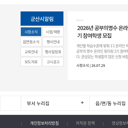
군산시알림
2026년 공부의명수 온라
시정소식
시험/채용
기 참여학생 모집
(municipal
읍면동소식
행사안내
개인별 학습수준에 맞춰 1:1 온라인
news)
공부의 명수 온라인 튜터링 2기 참
교육안내
행사일정표
다. 관심있는 학생들의 많은 신청 바랍
보도자료
고시공고
간 : 2026. 7. 29.(수) ~ 8. 7.(금) 2. 
시정소식 | 26.07.29
부서 누리집
읍/면/동 누리집
개인정보처리방침
저작권 정책
영상정보