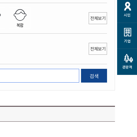
개
재정정보 공개
공공저작물
션
시민
통계정보
행정규제개혁
전체보기
소상공인 지원
복합
민방위/재난안전
시스템
행정규제개혁안내
고유가 피해지원금
민방위
규제신문고
군산사랑배달 배달의명수
기업
재난안전
전체보기
규제입증요청
카드수수료 지원
풍수해보험
사
규제정보포털
소상공인지원
재해예방
관광객
관련기관 안내
검색
군산시착한가격업소
시민대상보험
통계
영조물 배상보험
인 현황
군산시민 안전보험
군산시민 자전거보험
군산 상품
농업인안전보험 농가부담
 가이드북
금 지원사업