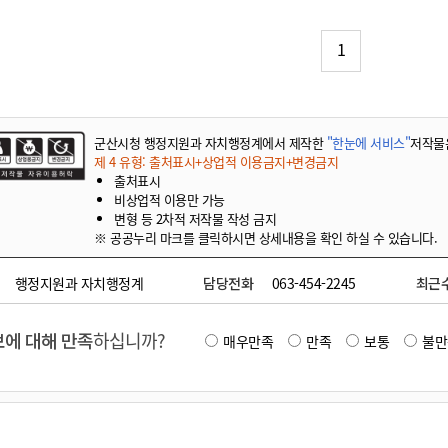
기부자 예우제
기부자 명예의 전당
1
기금사업
군산시 답례품
고향사랑기부제 소식
군산시청 행정지원과 자치행정계에서 제작한
"한눈에 서비스"
저작물
제 4 유형: 출처표시+상업적 이용금지+변경금지
출처표시
비상업적 이용만 가능
변형 등 2차적 저작물 작성 금지
※ 공공누리 마크를 클릭하시면 상세내용을 확인 하실 수 있습니다.
행정지원과 자치행정계
담당전화
063-454-2245
최근
에 대해 만족
하십니까?
매우만족
만족
보통
불만