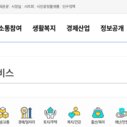
화관광
시장실
시의회
시민광장플랫폼
인구정책
소통참여
생활복지
경제산업
정보공개
새만금 해양거점도시 군산
정보공개 목록/청구
시민참여서비스
여권 민원
기업지원
교육
군산시 소개
군산시 관할권 주요논리
각종 신고/민원
사전정보공표
일자리/창업
차량 민원
상하수도
시청안내
새만금 관할구역 결
주민등록/인감/가
교통안내
기업목록
인사운영
SNS소식
여권발급안내
시민광장플랫폼
교육지원
투자기업 인센티브
정보공개 목록/청구
군산 현황
차량등록사업소 안내
하수도 계획
군산시 명장
사전정보공표
청사종합안내
주민등록/인감/가
시내버스
일반기업 목록
2022년도 통계
조직도
비스
여권 서식
시장에게 바란다
평생교육
기업지원정책
군산의 역사
차량 신규/이전 등록
상수도시설
구인구직
수시공표
전화번호안내
각종서식
택시
사회적경제기업
2023년도 통계
업무
나의민원
학자금대출이자지원
경제 공지/서식
수상현황
저당권 설정/말소 등록
수질검사
청년뜰(청년센터/창업센터)
부서별 팩스번호
시외버스/고속버스
공장 검색
2024년도 통계
부서소
나도한마디
우리아이 꿈탐험 지원사업
기업애로해소SOS
자연지리특성
등록원부 열람/발급
상수도/하수도 요금
시청 오시는 길
철도/항공
2025년도 통계
부서별 
군산시사회적경제지원센터
칭찬합시다
시민정보화교육
강소연구개발특구
행정구역/행정지도
자동차 등록 서식
요금조회납부시스템
여객선
설문조사
부모학교예약시스템
자매결연/국제협력 도시
자동차 과태료 조회 및 납부
공공하수처리시설
교통 관련사이트
일자리 지원사업
자원봉사참여
군산어린이시청
군산의 상징
자동차 정기(종합)검사 기
주정차단속 문자알
일자리지원센터
설/교통
경제/일자리
토지/주택
복지/건강
출산/육아
재난/안
간조회 및 검사예약
스
전자민원창
적극행정
디지털배움터