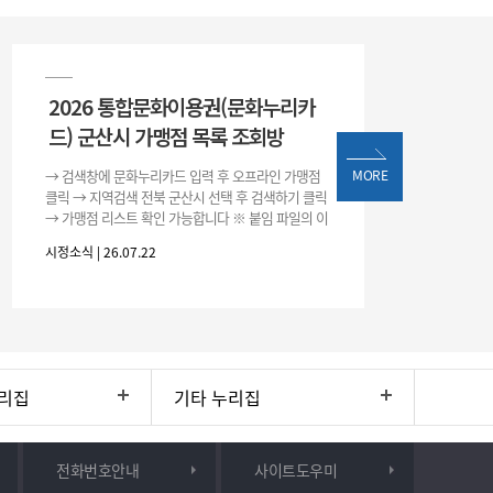
2026 통합문화이용권(문화누리카
드) 군산시 가맹점 목록 조회방
→ 검색창에 문화누리카드 입력 후 오프라인 가맹점
MORE
클릭 → 지역검색 전북 군산시 선택 후 검색하기 클릭
→ 가맹점 리스트 확인 가능합니다 ※ 붙임 파일의 이
용처 리스트는 변동될 수 있으니 위 방법으로 확인하
시정소식 | 26.07.22
시기 바랍니다.
리집
기타 누리집
전화번호안내
사이트도우미