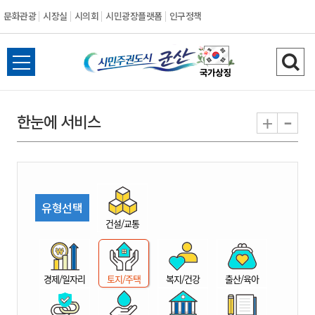
문화관광
시장실
시의회
시민광장플랫폼
인구정책
시
전
검
민
체
색
메
하
-
+
한눈에 서비스
주
뉴
기
열
권
기
도
유형선택
시
건설/교통
군
경제/일자리
토지/주택
복지/건강
출산/육아
산