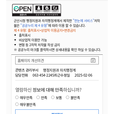
군산시청 행정지원과 자치행정계에서 제작한
"한눈에 서비스"
저작
물은
"공공누리 제 4 유형"
에 따라 이용 할 수 있습니다.
제 4 유형: 출처표시+상업적 이용금지+변경금지
출처표시
비상업적 이용만 가능
변형 등 2차적 저작물 작성 금지
※ 공공누리 마크를 클릭하시면 상세내용을 확인 하실 수 있습니다.
홈페이지 개선의견
콘텐츠 관리부서
행정지원과 자치행정계
담당전화
063-454-2245
최근수정일
2025-02-06
열람하신
정보에 대해 만족
하십니까?
매우만족
만족
보통
불만족
매우불만족