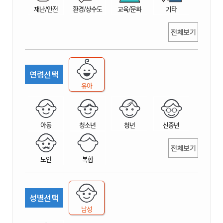
재난/안전
환경/상수도
교육/문화
기타
전체보기
연령선택
유아
아동
청소년
청년
신중년
전체보기
노인
복합
성별선택
남성