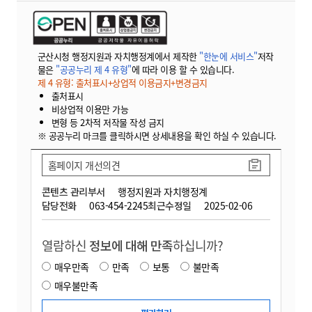
군산시청 행정지원과 자치행정계에서 제작한
"한눈에 서비스"
저작
물은
"공공누리 제 4 유형"
에 따라 이용 할 수 있습니다.
제 4 유형: 출처표시+상업적 이용금지+변경금지
출처표시
비상업적 이용만 가능
변형 등 2차적 저작물 작성 금지
※ 공공누리 마크를 클릭하시면 상세내용을 확인 하실 수 있습니다.
홈페이지 개선의견
콘텐츠 관리부서
행정지원과 자치행정계
담당전화
063-454-2245
최근수정일
2025-02-06
열람하신
정보에 대해 만족
하십니까?
매우만족
만족
보통
불만족
매우불만족