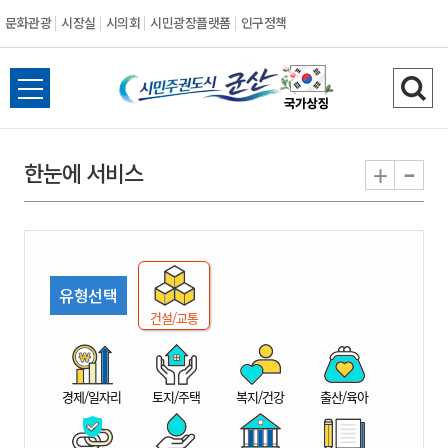
문화관광
시장실
시의회
시민광장플랫폼
인구정책
시
전
검
민
체
색
메
하
-
+
한눈에 서비스
주
뉴
기
열
권
기
도
유형선택
시
건설/교통
군
경제/일자리
토지/주택
복지/건강
출산/육아
산