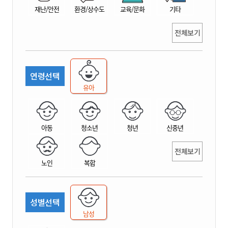
재난/안전
환경/상수도
교육/문화
기타
전체보기
연령선택
유아
아동
청소년
청년
신중년
전체보기
노인
복합
성별선택
남성