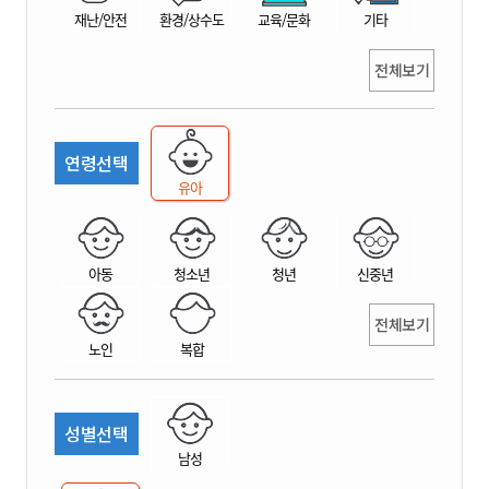
재난/안전
환경/상수도
교육/문화
기타
전체보기
연령선택
유아
아동
청소년
청년
신중년
전체보기
노인
복합
성별선택
남성