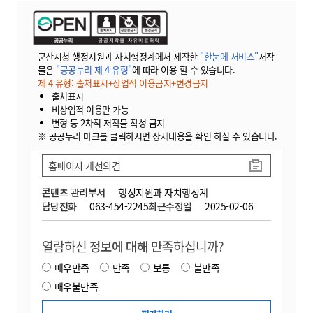
군산시청 행정지원과 자치행정계에서 제작한
"한눈에 서비스"
저작
물은
"공공누리 제 4 유형"
에 따라 이용 할 수 있습니다.
제 4 유형: 출처표시+상업적 이용금지+변경금지
출처표시
비상업적 이용만 가능
변형 등 2차적 저작물 작성 금지
※ 공공누리 마크를 클릭하시면 상세내용을 확인 하실 수 있습니다.
홈페이지 개선의견
콘텐츠 관리부서
행정지원과 자치행정계
담당전화
063-454-2245
최근수정일
2025-02-06
열람하신
정보에 대해 만족
하십니까?
매우만족
만족
보통
불만족
매우불만족