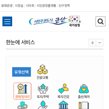
문화관광
시장실
시의회
시민광장플랫폼
인구정책
시
전
검
민
체
색
메
하
-
+
한눈에 서비스
주
뉴
기
열
권
기
도
유형선택
시
건설/교통
군
경제/일자리
토지/주택
복지/건강
출산/육아
산