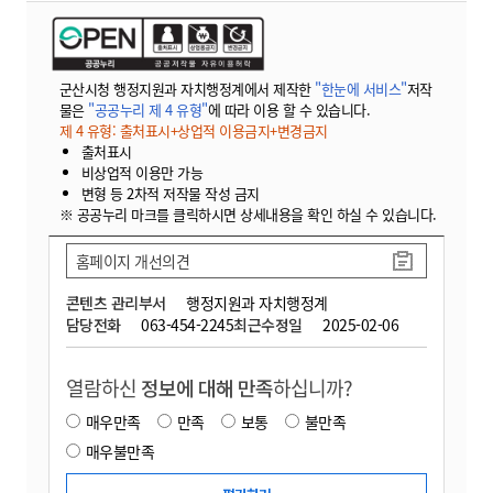
군산시청 행정지원과 자치행정계에서 제작한
"한눈에 서비스"
저작
물은
"공공누리 제 4 유형"
에 따라 이용 할 수 있습니다.
제 4 유형: 출처표시+상업적 이용금지+변경금지
출처표시
비상업적 이용만 가능
변형 등 2차적 저작물 작성 금지
※ 공공누리 마크를 클릭하시면 상세내용을 확인 하실 수 있습니다.
홈페이지 개선의견
콘텐츠 관리부서
행정지원과 자치행정계
담당전화
063-454-2245
최근수정일
2025-02-06
열람하신
정보에 대해 만족
하십니까?
매우만족
만족
보통
불만족
매우불만족