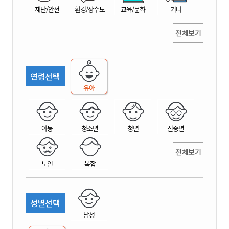
재난/안전
환경/상수도
교육/문화
기타
전체보기
연령선택
유아
아동
청소년
청년
신중년
전체보기
노인
복합
성별선택
남성