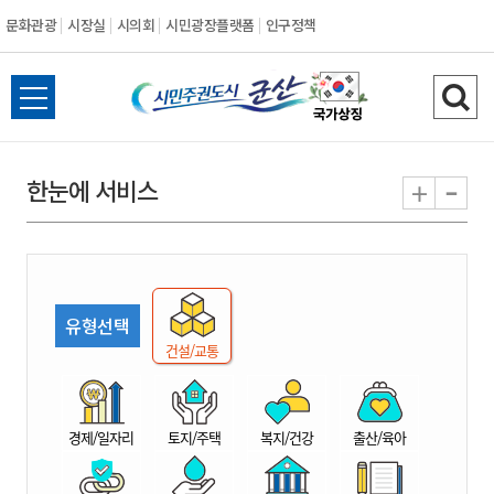
문화관광
시장실
시의회
시민광장플랫폼
인구정책
시
전
검
민
체
색
메
하
-
+
한눈에 서비스
주
뉴
기
열
권
기
도
유형선택
시
건설/교통
군
경제/일자리
토지/주택
복지/건강
출산/육아
산