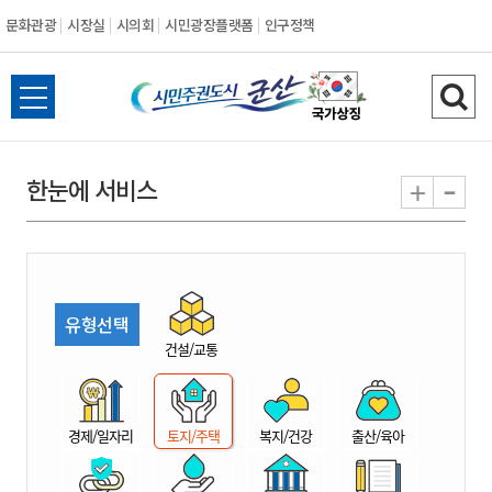
문화관광
시장실
시의회
시민광장플랫폼
인구정책
시
전
검
민
체
색
메
하
-
+
한눈에 서비스
주
뉴
기
열
권
기
도
유형선택
시
건설/교통
군
경제/일자리
토지/주택
복지/건강
출산/육아
산