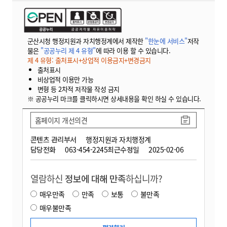
군산시청 행정지원과 자치행정계에서 제작한
"한눈에 서비스"
저작
물은
"공공누리 제 4 유형"
에 따라 이용 할 수 있습니다.
제 4 유형: 출처표시+상업적 이용금지+변경금지
출처표시
비상업적 이용만 가능
변형 등 2차적 저작물 작성 금지
※ 공공누리 마크를 클릭하시면 상세내용을 확인 하실 수 있습니다.
홈페이지 개선의견
콘텐츠 관리부서
행정지원과 자치행정계
담당전화
063-454-2245
최근수정일
2025-02-06
열람하신
정보에 대해 만족
하십니까?
매우만족
만족
보통
불만족
매우불만족