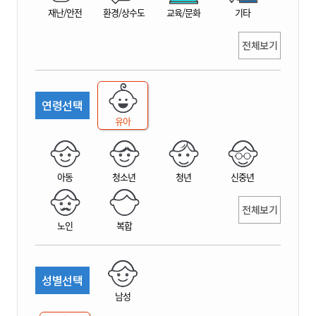
재난/안전
환경/상수도
교육/문화
기타
전체보기
연령선택
유아
아동
청소년
청년
신중년
전체보기
노인
복합
성별선택
남성