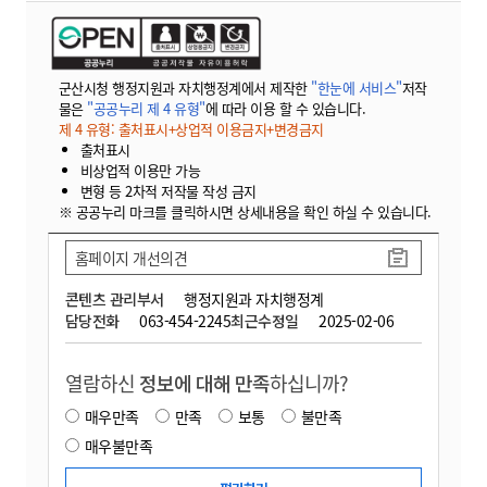
군산시청 행정지원과 자치행정계에서 제작한
"한눈에 서비스"
저작
물은
"공공누리 제 4 유형"
에 따라 이용 할 수 있습니다.
제 4 유형: 출처표시+상업적 이용금지+변경금지
출처표시
비상업적 이용만 가능
변형 등 2차적 저작물 작성 금지
※ 공공누리 마크를 클릭하시면 상세내용을 확인 하실 수 있습니다.
홈페이지 개선의견
콘텐츠 관리부서
행정지원과 자치행정계
담당전화
063-454-2245
최근수정일
2025-02-06
열람하신
정보에 대해 만족
하십니까?
매우만족
만족
보통
불만족
매우불만족