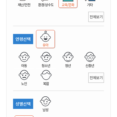
재난/안전
환경/상수도
교육/문화
기타
전체보기
연령선택
유아
아동
청소년
청년
신중년
전체보기
노인
복합
성별선택
남성