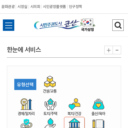
문화관광
시장실
시의회
시민광장플랫폼
인구정책
시
전
검
민
체
색
메
하
-
+
한눈에 서비스
주
뉴
기
열
권
기
도
유형선택
시
건설/교통
군
경제/일자리
토지/주택
복지/건강
출산/육아
산