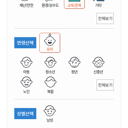
재난/안전
환경/상수도
교육/문화
기타
전체보기
연령선택
유아
아동
청소년
청년
신중년
전체보기
노인
복합
성별선택
남성