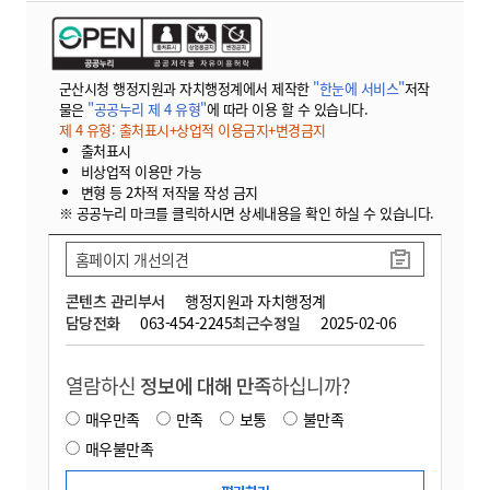
군산시청 행정지원과 자치행정계에서 제작한
"한눈에 서비스"
저작
물은
"공공누리 제 4 유형"
에 따라 이용 할 수 있습니다.
제 4 유형: 출처표시+상업적 이용금지+변경금지
출처표시
비상업적 이용만 가능
변형 등 2차적 저작물 작성 금지
※ 공공누리 마크를 클릭하시면 상세내용을 확인 하실 수 있습니다.
홈페이지 개선의견
콘텐츠 관리부서
행정지원과 자치행정계
담당전화
063-454-2245
최근수정일
2025-02-06
열람하신
정보에 대해 만족
하십니까?
매우만족
만족
보통
불만족
매우불만족