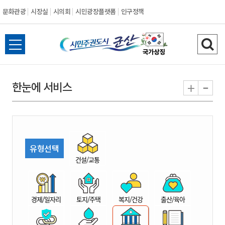
문화관광
시장실
시의회
시민광장플랫폼
인구정책
시
전
검
민
체
색
메
하
-
+
한눈에 서비스
주
뉴
기
열
권
기
도
유형선택
시
건설/교통
군
경제/일자리
토지/주택
복지/건강
출산/육아
산