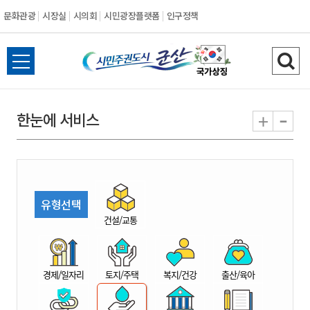
문화관광
시장실
시의회
시민광장플랫폼
인구정책
시
전
검
민
체
색
메
하
-
+
한눈에 서비스
주
뉴
기
열
권
기
도
유형선택
시
건설/교통
군
경제/일자리
토지/주택
복지/건강
출산/육아
산