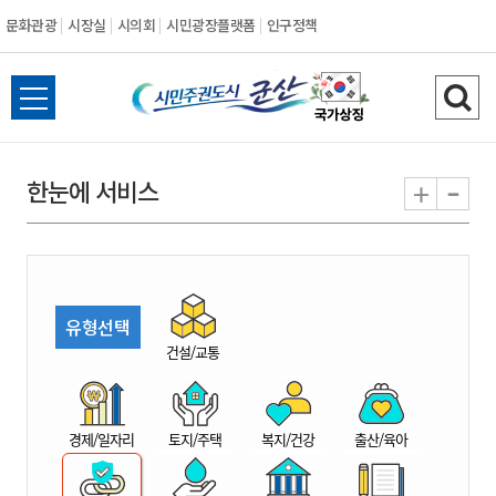
문화관광
시장실
시의회
시민광장플랫폼
인구정책
시
전
검
민
체
색
메
하
-
+
한눈에 서비스
주
뉴
기
열
권
기
도
유형선택
시
건설/교통
군
경제/일자리
토지/주택
복지/건강
출산/육아
산