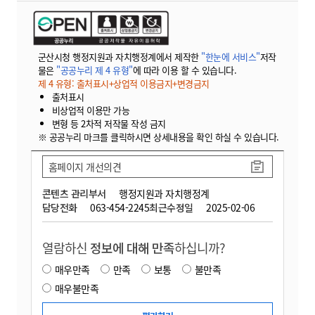
군산시청 행정지원과 자치행정계에서 제작한
"한눈에 서비스"
저작
물은
"공공누리 제 4 유형"
에 따라 이용 할 수 있습니다.
제 4 유형: 출처표시+상업적 이용금지+변경금지
출처표시
비상업적 이용만 가능
변형 등 2차적 저작물 작성 금지
※ 공공누리 마크를 클릭하시면 상세내용을 확인 하실 수 있습니다.
홈페이지 개선의견
콘텐츠 관리부서
행정지원과 자치행정계
담당전화
063-454-2245
최근수정일
2025-02-06
열람하신
정보에 대해 만족
하십니까?
매우만족
만족
보통
불만족
매우불만족