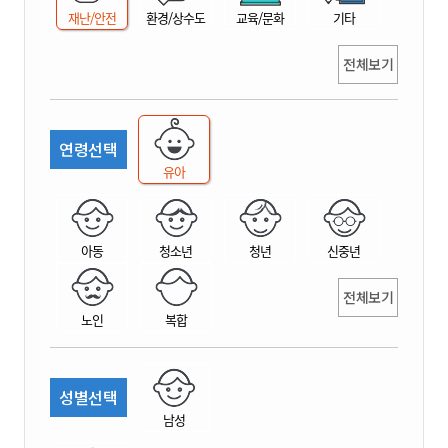
재난/안전
환경/상수도
교육/문화
기타
전체보기
연령선택
유아
아동
청소년
청년
신중년
전체보기
노인
복합
성별선택
남성