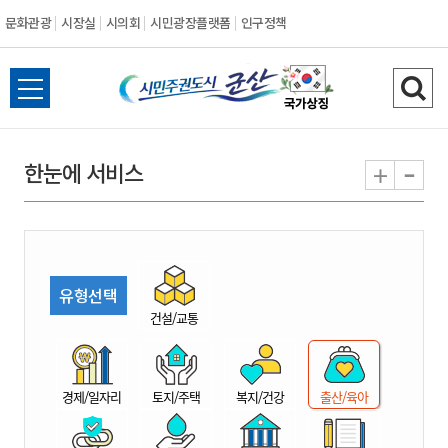
문화관광
시장실
시의회
시민광장플랫폼
인구정책
시
전
검
민
체
색
메
하
-
+
한눈에 서비스
주
뉴
기
열
권
기
도
유형선택
시
건설/교통
군
경제/일자리
토지/주택
복지/건강
출산/육아
산