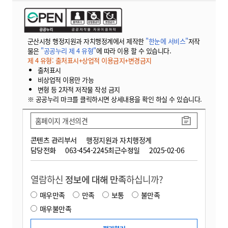
군산시청 행정지원과 자치행정계에서 제작한
"한눈에 서비스"
저작
물은
"공공누리 제 4 유형"
에 따라 이용 할 수 있습니다.
제 4 유형: 출처표시+상업적 이용금지+변경금지
출처표시
비상업적 이용만 가능
변형 등 2차적 저작물 작성 금지
※ 공공누리 마크를 클릭하시면 상세내용을 확인 하실 수 있습니다.
홈페이지 개선의견
콘텐츠 관리부서
행정지원과 자치행정계
담당전화
063-454-2245
최근수정일
2025-02-06
열람하신
정보에 대해 만족
하십니까?
매우만족
만족
보통
불만족
매우불만족