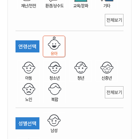
재난/안전
환경/상수도
교육/문화
기타
전체보기
연령선택
유아
아동
청소년
청년
신중년
전체보기
노인
복합
성별선택
남성