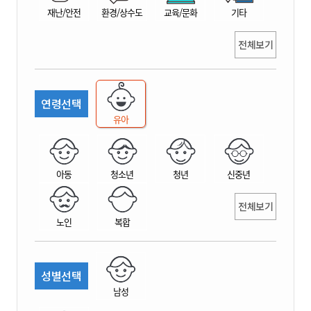
재난/안전
환경/상수도
교육/문화
기타
전체보기
연령선택
유아
아동
청소년
청년
신중년
전체보기
노인
복합
성별선택
남성