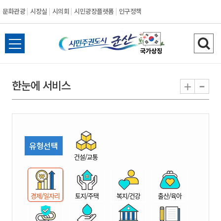
문화관광
시장실
시의회
시민광장플랫폼
인구정책
시
전
검
민
체
색
메
하
-
+
한눈에 서비스
주
뉴
기
열
권
기
도
유형선택
시
건설/교통
군
경제/일자리
토지/주택
복지/건강
출산/육아
산