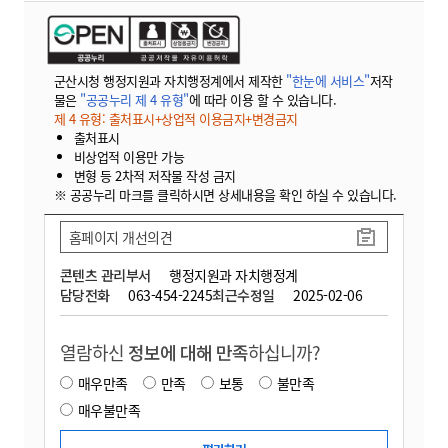
군산시청 행정지원과 자치행정계에서 제작한
"한눈에 서비스"
저작
물은
"공공누리 제 4 유형"
에 따라 이용 할 수 있습니다.
제 4 유형: 출처표시+상업적 이용금지+변경금지
출처표시
비상업적 이용만 가능
변형 등 2차적 저작물 작성 금지
※ 공공누리 마크를 클릭하시면 상세내용을 확인 하실 수 있습니다.
홈페이지 개선의견
콘텐츠 관리부서
행정지원과 자치행정계
담당전화
063-454-2245
최근수정일
2025-02-06
열람하신
정보에 대해 만족
하십니까?
매우만족
만족
보통
불만족
매우불만족