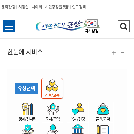
문화관광
시장실
시의회
시민광장플랫폼
인구정책
시
전
검
민
체
색
메
하
-
+
한눈에 서비스
주
뉴
기
열
권
기
도
유형선택
시
건설/교통
군
경제/일자리
토지/주택
복지/건강
출산/육아
산