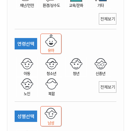
재난/안전
환경/상수도
교육/문화
기타
전체보기
연령선택
유아
아동
청소년
청년
신중년
전체보기
노인
복합
성별선택
남성