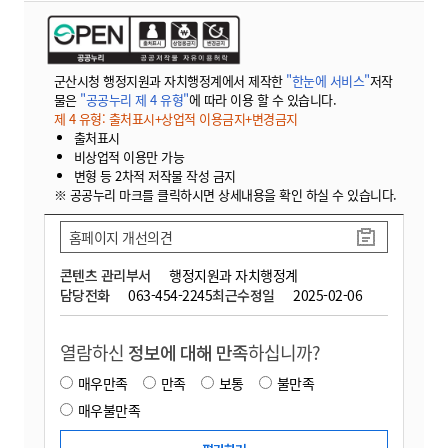
군산시청 행정지원과 자치행정계에서 제작한
"한눈에 서비스"
저작
물은
"공공누리 제 4 유형"
에 따라 이용 할 수 있습니다.
제 4 유형: 출처표시+상업적 이용금지+변경금지
출처표시
비상업적 이용만 가능
변형 등 2차적 저작물 작성 금지
※ 공공누리 마크를 클릭하시면 상세내용을 확인 하실 수 있습니다.
홈페이지 개선의견
콘텐츠 관리부서
행정지원과 자치행정계
담당전화
063-454-2245
최근수정일
2025-02-06
열람하신
정보에 대해 만족
하십니까?
매우만족
만족
보통
불만족
매우불만족