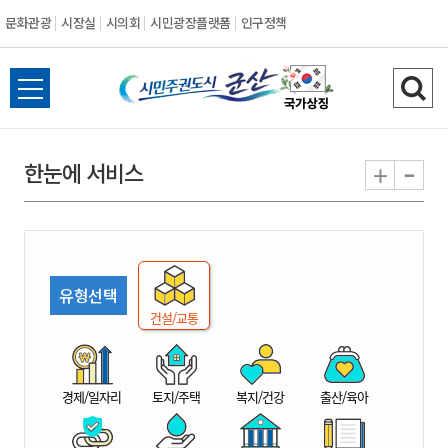
문화관광
시장실
시의회
시민광장플랫폼
인구정책
시
전
검
민
체
색
메
하
-
+
한눈에 서비스
주
뉴
기
열
권
기
도
유형선택
시
건설/교통
군
경제/일자리
토지/주택
복지/건강
출산/육아
산