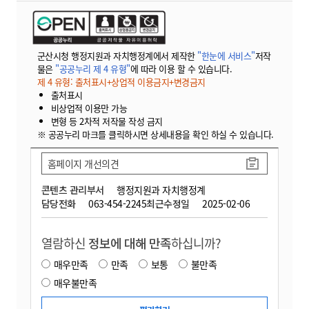
군산시청 행정지원과 자치행정계에서 제작한
"한눈에 서비스"
저작
물은
"공공누리 제 4 유형"
에 따라 이용 할 수 있습니다.
제 4 유형: 출처표시+상업적 이용금지+변경금지
출처표시
비상업적 이용만 가능
변형 등 2차적 저작물 작성 금지
※ 공공누리 마크를 클릭하시면 상세내용을 확인 하실 수 있습니다.
홈페이지 개선의견
콘텐츠 관리부서
행정지원과 자치행정계
담당전화
063-454-2245
최근수정일
2025-02-06
열람하신
정보에 대해 만족
하십니까?
매우만족
만족
보통
불만족
매우불만족