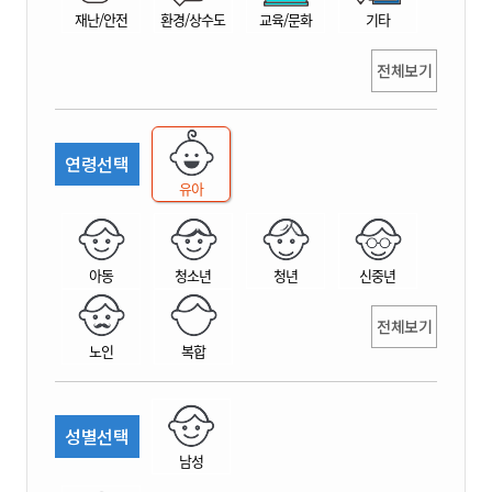
재난/안전
환경/상수도
교육/문화
기타
전체보기
연령선택
유아
아동
청소년
청년
신중년
전체보기
노인
복합
성별선택
남성