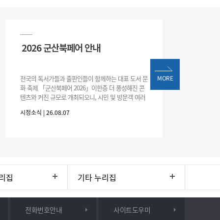
2026 군산북페어 안내
전국의 독서가들과 출판인들이 함께하는 대표 도서 문
MORE
화 축제 「군산북페어 2026」이한층 더 풍성해진 콘
텐츠와 커진 규모로 개최되오니, 시민 및 방문객 여러
분의 많은 관심과 참여 바랍니다.□ 행사 개요행사 기
시정소식 | 26.08.07
간: 2026. 8. 28.
리집
기타 누리집
전화번호안내
사이트도우미