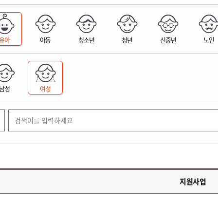
위원회 현황
공공데이터 개방
업무추진비공
군산시 무상교통
공부의 명수
정부24
위원회 명단공개
공공데이터 개방
예산/재정
법률정보
국민신문고
건설
부동산
에너지
유아
아동
청소년
청년
신중년
노인
환경
청소
위생
위원회 회의록 공개
공공데이터 수요조사
민원편람/서식
한눈에 서비스
전자가족관계등록
예산안내
조례규칙 입법예고
경제동향
도로/가로등
부동산 정보
태양광
환경선언문
청소정보
공중위생
재정공시
조례규칙 입법예고(구)
물가정보
자전거
주소/건축/지적/지리정보
가스/석유
인터넷등기소
환경기본정보
대형폐기물 배출신고
위생용품 제조업
결산보고서
법률정보 관련사이트
사회조사
조상땅찾기
국세청홈택스
남성
여성
화학물질 관리지도
공모사업
생활쓰레기 처리요령
식품위생
중기지방재정계획
사업체조
위택스
미세먼지 대응
음식물쓰레기 처리요령
문화 콘텐츠업
투자심사
통계연보
부동산통합민원
환경영향평가
폐기물 처리시설 현황
예산낭비신고
청년통계
체육
공공데이터포털
석면해체 건축물정보
보조금 부정수급 신고
주민등록
새올전자민원창구
체육시설 안내
환경오염업소 공개
공유재산
체류외국
군산시체육회
환경 관련사이트
재정용어사전
생활체육 공지
지원사업
군산시 고향사랑기부제
고향사랑기부제 소개
군산상품