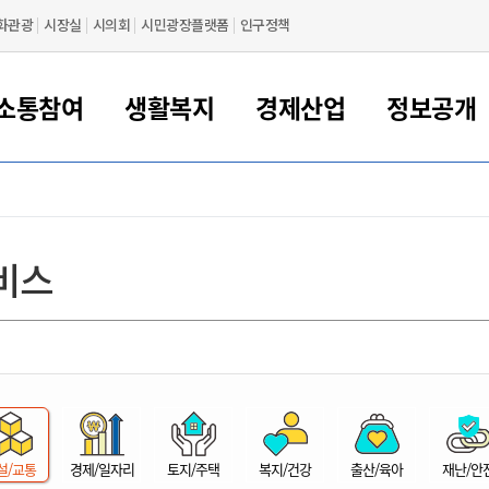
화관광
시장실
시의회
시민광장플랫폼
인구정책
소통참여
생활복지
경제산업
정보공개
새만금 해양거점도시 군산
정보공개 목록/청구
시민참여서비스
여권 민원
기업지원
교육
군산시 소개
군산시 관할권 주요논리
각종 신고/민원
사전정보공표
일자리/창업
차량 민원
상하수도
시청안내
새만금 관할구역 결
주민등록/인감/가
교통안내
기업목록
인사운영
SNS소식
여권발급안내
시민광장플랫폼
교육지원
투자기업 인센티브
정보공개 목록/청구
군산 현황
차량등록사업소 안내
하수도 계획
군산시 명장
사전정보공표
청사종합안내
주민등록/인감/가
시내버스
일반기업 목록
2022년도 통계
조직도
비스
여권 서식
시장에게 바란다
평생교육
기업지원정책
군산의 역사
차량 신규/이전 등록
상수도시설
구인구직
수시공표
전화번호안내
각종서식
택시
사회적경제기업
2023년도 통계
업무
나의민원
학자금대출이자지원
경제 공지/서식
수상현황
저당권 설정/말소 등록
수질검사
청년뜰(청년센터/창업센터)
부서별 팩스번호
시외버스/고속버스
공장 검색
2024년도 통계
부서소
나도한마디
우리아이 꿈탐험 지원사업
기업애로해소SOS
자연지리특성
등록원부 열람/발급
상수도/하수도 요금
시청 오시는 길
철도/항공
2025년도 통계
부서별 
군산시사회적경제지원센터
칭찬합시다
시민정보화교육
강소연구개발특구
행정구역/행정지도
자동차 등록 서식
요금조회납부시스템
여객선
설문조사
부모학교예약시스템
자매결연/국제협력 도시
자동차 과태료 조회 및 납부
공공하수처리시설
교통 관련사이트
일자리 지원사업
자원봉사참여
군산어린이시청
군산의 상징
자동차 정기(종합)검사 기
주정차단속 문자알
일자리지원센터
설/교통
경제/일자리
토지/주택
복지/건강
출산/육아
재난/안
간조회 및 검사예약
스
전자민원창
적극행정
디지털배움터