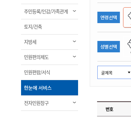
림
계약정보공개
전화번호안내
전화번호안내
전화번호안내
전화번호안내
전화번호안내
전화번호안내
전화번호안내
전화번호안내
군산시보
장사정보
열
주민등록/인감/가족관계
입찰/계약정보
연령선택
읍면동소식
주민복지 안내서
주요시책
림
수산업
찾아오시는길
찾아오시는길
찾아오시는길
찾아오시는길
찾아오시는길
찾아오시는길
찾아오시는길
찾아오시는길
용역과제
열
민원편의제도
토지/건축
웹진 열린군산
시정계획
어업현황
림
타기관소식
민원 1회방문 처리제
주요업무
수산물 안전정보
열
지방세
성별선택
어디서나 민원처리제
시정백서
림
군산수산물 소비촉진행사
상품권 구매 사용 및 관리
사전심사 청구제도
열
민원편의제도
군산 특화 수산물
림
민원인 후견인제
열
민원편람/서식
복합민원 상담예약제
림
폐업신고 원스톱서비스
열
한눈에 서비스
납세자 보호관제도
림
『안심상속』 원스톱 서비
열
전자민원창구
스
번호
림