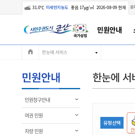
구름많음
문
31.0℃
미세먼지농도
좋음 17㎍/㎥
2026-08-09 현재
시
민원안내
민
전
한눈에 서비스
군산새만금
민원안내
소통참여
생활복지
경제산업
정보공개
군산소개
전북소개
주
군산에서 시작되는 새만금
전북특별자치도 소개
군산사랑상품권
민원창구안내
정보공개제도
복지/보건
시정알림
군산시 비전
체
권
민원이용안내
시정소식
인구정책
상품권 안내
제도안내
전북특별자치도란?
메
민원안내
한눈에 서
민원수수료
시험/채용
통합돌봄
상품권 공지사항
비공개대상정보
전북특별자치도 용어 Q&A
뉴
도
종합민원창구
보도자료
주민복지
상품권 Q&A
불복구제절차
자료실
시
아름다운 배려창구
행사안내
아동/청소년
상품권 이용규약
수수료
열
민원창구안내
홍보영상 게시판
토지정보민원창구
행사일정표
여성/가족
판매대행점 조회
정보공개서식
림
군
대표전화
대표전화
대표전화
대표전화
대표전화
대표전화
대표전화
대표전화
063-454-4000
063-454-4000
063-454-4000
063-454-4000
063-454-4000
063-454-4000
063-454-4000
063-454-4000
열
여권 민원
무인민원발급기
교육안내
노인복지
지류상품권 재고조회
림
유형선택
산
보건소식
장애인복지
부서 및 담당자 연락처
부서 및 담당자 연락처
부서 및 담당자 연락처
부서 및 담당자 연락처
부서 및 담당자 연락처
부서 및 담당자 연락처
부서 및 담당자 연락처
부서 및 담당자 연락처
건
열
차량 민원
고시공고
사회서비스(바우처)