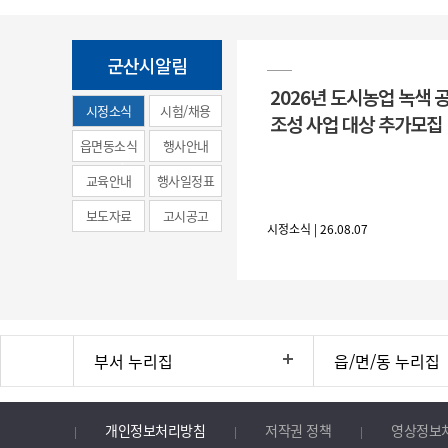
군산시알림
2026년 도시농업 녹색 
시정소식
시험/채용
조성 사업 대상 추가모집
(municipal
읍면동소식
행사안내
news)
교육안내
행사일정표
보도자료
고시공고
시정소식 | 26.08.07
부서 누리집
읍/면/동 누리집
개인정보처리방침
저작권 정책
영상정보