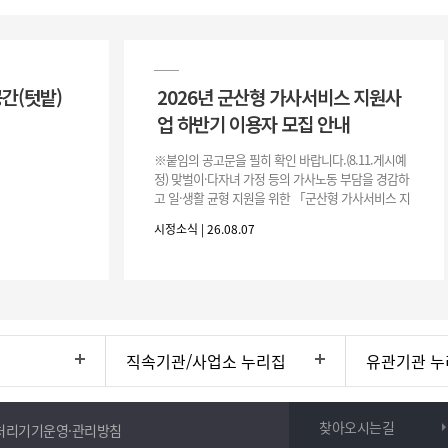
공간(텃밭)
2026년 군산형 가사서비스 지원사
업 하반기 이용자 모집 안내
※붙임의 공고문을 필히 확인 바랍니다.(8.11.게시예
정) 맞벌이·다자녀 가정 등의 가사노동 부담을 경감하
고 일·생활 균형 지원을 위한 「군산형 가사서비스 지
원사업」하반기 이용자를 다음과 같이 추가 모집하오
시정소식 | 26.08.07
니 많은 참여 바랍니다. 1
직속기관/사업소 누리집
유관기관 누
찾아오시는길
처리기기운영·관리방침