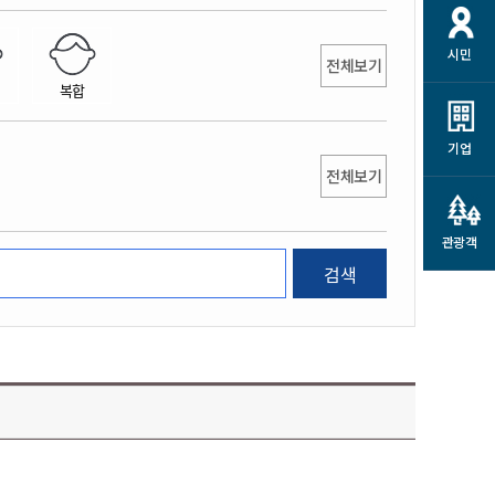
개
재정정보 공개
공공저작물
션
시민
통계정보
행정규제개혁
전체보기
소상공인 지원
복합
민방위/재난안전
시스템
행정규제개혁안내
고유가 피해지원금
민방위
규제신문고
군산사랑배달 배달의명수
기업
재난안전
전체보기
규제입증요청
카드수수료 지원
풍수해보험
사
규제정보포털
소상공인지원
재해예방
관광객
관련기관 안내
검색
군산시착한가격업소
시민대상보험
통계
영조물 배상보험
인 현황
군산시민 안전보험
군산시민 자전거보험
군산 상품
농업인안전보험 농가부담
 가이드북
금 지원사업