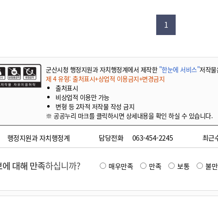
기부자 예우제
기부자 명예의 전당
1
기금사업
군산시 답례품
고향사랑기부제 소식
군산시청 행정지원과 자치행정계에서 제작한
"한눈에 서비스"
저작물
제 4 유형: 출처표시+상업적 이용금지+변경금지
출처표시
비상업적 이용만 가능
변형 등 2차적 저작물 작성 금지
※ 공공누리 마크를 클릭하시면 상세내용을 확인 하실 수 있습니다.
행정지원과 자치행정계
담당전화
063-454-2245
최근
에 대해 만족
하십니까?
매우만족
만족
보통
불만