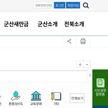
전화번호안내
로그인
회원가입
군산새만금
군산소개
전북소개
정 대응
족관계
부서/업무
RE100의 중심 새만금
도시/공원/주택
산업인프라
정책실명제
토지/건축
읍면동 안내
군산새만금 홍보 영상
조직운영6대지표
농업/축산업
도시재생
지방세
족관계
도시계획/지구단위계획
군산국가산업단지
정책실명제 안내
지방세
도시재생사업
민선8기 농업비전/발전방
공무원 정원
향
-
+
공원녹지
군산2국가산업단지
국민신청실명제안내
지방세환급금신청
도시재생(현장)지원센터
과장급이상 상위직 비율
농산물 유통
식
주택
새만금산업단지
정책실명제 중점관리 대상
지방세 상담챗봇
도시재생시설 현황
공무원 1인당 주민수
가축방역
자료실
자유무역지역
도시재생 공지/행사
현장공무원 비율
동물복지
지방산업단지
재정규모대비 인건비운영
시민광장
농공단지
실국본부수
플랫폼
전체보기
림 서비
산업단지 지도
내고장 알리미
전
환경/상수도
교육/문화
기타
구
항만/여객/공항/철도/컨벤