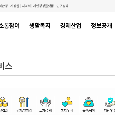
화관광
시장실
시의회
시민광장플랫폼
인구정책
소통참여
생활복지
경제산업
정보공개
새만금 해양거점도시 군산
정보공개 목록/청구
시민참여서비스
여권 민원
기업지원
교육
군산시 소개
군산시 관할권 주요논리
각종 신고/민원
사전정보공표
일자리/창업
차량 민원
상하수도
시청안내
새만금 관할구역 결
주민등록/인감/가
교통안내
기업목록
인사운영
SNS소식
여권발급안내
시민광장플랫폼
교육지원
투자기업 인센티브
정보공개 목록/청구
군산 현황
차량등록사업소 안내
하수도 계획
군산시 명장
사전정보공표
청사종합안내
주민등록/인감/가
시내버스
일반기업 목록
2022년도 통계
조직도
비스
여권 서식
시장에게 바란다
평생교육
기업지원정책
군산의 역사
차량 신규/이전 등록
상수도시설
구인구직
수시공표
전화번호안내
각종서식
택시
사회적경제기업
2023년도 통계
업무
나의민원
학자금대출이자지원
경제 공지/서식
수상현황
저당권 설정/말소 등록
수질검사
청년뜰(청년센터/창업센터)
부서별 팩스번호
시외버스/고속버스
공장 검색
2024년도 통계
부서소
나도한마디
우리아이 꿈탐험 지원사업
기업애로해소SOS
자연지리특성
등록원부 열람/발급
상수도/하수도 요금
시청 오시는 길
철도/항공
2025년도 통계
부서별 
군산시사회적경제지원센터
칭찬합시다
시민정보화교육
강소연구개발특구
행정구역/행정지도
자동차 등록 서식
요금조회납부시스템
여객선
설문조사
부모학교예약시스템
자매결연/국제협력 도시
자동차 과태료 조회 및 납부
공공하수처리시설
교통 관련사이트
일자리 지원사업
자원봉사참여
군산어린이시청
군산의 상징
자동차 정기(종합)검사 기
주정차단속 문자알
일자리지원센터
설/교통
경제/일자리
토지/주택
복지/건강
출산/육아
재난/안
간조회 및 검사예약
스
전자민원창
적극행정
디지털배움터