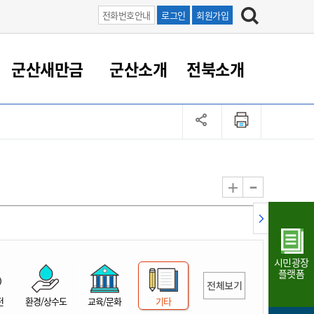
전화번호안내
로그인
회원가입
군산새만금
군산소개
전북소개
정 대응
족관계
부서/업무
RE100의 중심 새만금
도시/공원/주택
산업인프라
정책실명제
토지/건축
읍면동 안내
군산새만금 홍보 영상
조직운영6대지표
농업/축산업
도시재생
지방세
족관계
도시계획/지구단위계획
군산국가산업단지
정책실명제 안내
지방세
도시재생사업
민선8기 농업비전/발전방
공무원 정원
향
-
+
공원녹지
군산2국가산업단지
국민신청실명제안내
지방세환급금신청
도시재생(현장)지원센터
과장급이상 상위직 비율
농산물 유통
식
주택
새만금산업단지
정책실명제 중점관리 대상
지방세 상담챗봇
도시재생시설 현황
공무원 1인당 주민수
가축방역
자료실
자유무역지역
도시재생 공지/행사
현장공무원 비율
동물복지
지방산업단지
재정규모대비 인건비운영
시민광장
농공단지
실국본부수
플랫폼
전체보기
림 서비
산업단지 지도
내고장 알리미
전
환경/상수도
교육/문화
기타
구
항만/여객/공항/철도/컨벤