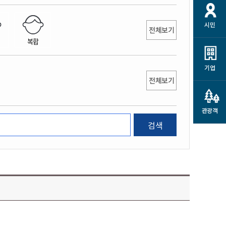
개
재정정보 공개
공공저작물
션
시민
통계정보
행정규제개혁
전체보기
소상공인 지원
복합
민방위/재난안전
시스템
행정규제개혁안내
고유가 피해지원금
민방위
규제신문고
군산사랑배달 배달의명수
기업
재난안전
전체보기
규제입증요청
카드수수료 지원
풍수해보험
사
규제정보포털
소상공인지원
재해예방
관광객
관련기관 안내
검색
군산시착한가격업소
시민대상보험
통계
영조물 배상보험
인 현황
군산시민 안전보험
군산시민 자전거보험
군산 상품
농업인안전보험 농가부담
 가이드북
금 지원사업