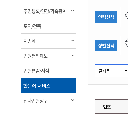
림
계약정보공개
전화번호안내
전화번호안내
전화번호안내
전화번호안내
전화번호안내
전화번호안내
전화번호안내
전화번호안내
군산시보
장사정보
열
주민등록/인감/가족관계
입찰/계약정보
연령선택
읍면동소식
주민복지 안내서
주요시책
림
수산업
찾아오시는길
찾아오시는길
찾아오시는길
찾아오시는길
찾아오시는길
찾아오시는길
찾아오시는길
찾아오시는길
용역과제
열
민원편의제도
토지/건축
웹진 열린군산
시정계획
어업현황
림
타기관소식
민원 1회방문 처리제
주요업무
수산물 안전정보
열
지방세
성별선택
어디서나 민원처리제
시정백서
림
군산수산물 소비촉진행사
상품권 구매 사용 및 관리
사전심사 청구제도
열
민원편의제도
군산 특화 수산물
림
민원인 후견인제
열
민원편람/서식
복합민원 상담예약제
림
폐업신고 원스톱서비스
열
한눈에 서비스
납세자 보호관제도
림
『안심상속』 원스톱 서비
열
전자민원창구
스
번호
림