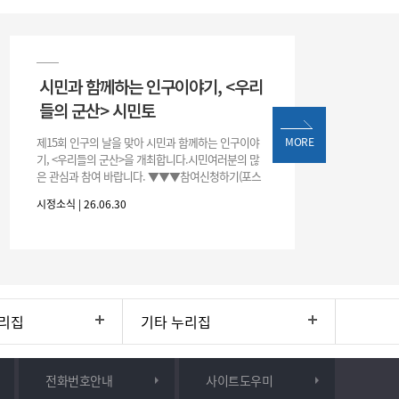
시민과 함께하는 인구이야기, <우리
들의 군산> 시민토
제15회 인구의 날을 맞아 시민과 함께하는 인구이야
MORE
기, <우리들의 군산>을 개최합니다.시민여러분의 많
은 관심과 참여 바랍니다. ▼▼▼참여신청하기(포스
터 하단 QR)▼▼▼
시정소식 | 26.06.30
리집
기타 누리집
전화번호안내
사이트도우미