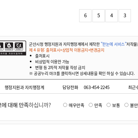
기부자 예우제
기부자 명예의 전당
6
5
4
3
기금사업
군산시 답례품
고향사랑기부제 소식
군산시청 행정지원과 자치행정계에서 제작한
"한눈에 서비스"
저작물
제 4 유형: 출처표시+상업적 이용금지+변경금지
출처표시
비상업적 이용만 가능
변형 등 2차적 저작물 작성 금지
※ 공공누리 마크를 클릭하시면 상세내용을 확인 하실 수 있습니다.
행정지원과 자치행정계
담당전화
063-454-2245
최근
에 대해 만족
하십니까?
매우만족
만족
보통
불만