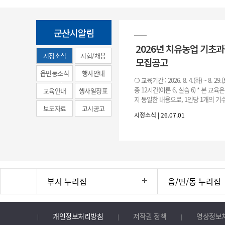
군산시알림
2026년 치유농업 기초
시정소식
시험/채용
모집공고
(municipal
읍면동소식
행사안내
❍ 교육기간 : 2026. 8. 4.(화) ~ 8. 29.
news)
총 12시간(이론 6, 실습 6) * 본 교육
교육안내
행사일정표
지 동일한 내용으로, 1인당 1개의 기수
보도자료
고시공고
기수별 교육 요일 및 시간
시정소식 | 26.07.01
부서 누리집
읍/면/동 누리집
개인정보처리방침
저작권 정책
영상정보