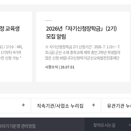
과정 교육생
2026년「자기신청장학금」(2기)
모집 알림
(토) / 1기수 : 4회,
※ 자기신청장학금 2기 신청기간 : 2026. 7. 1.(수) ~ 7.
은 1기부터 4기까
31.(금) 군산 소재 중학교에 재학 중인 2학년 학생들의
만 신청 가능 *
많은 신청 바랍니다!신청하기(군산교육발전진흥재단
홈페이지)☞ https://www.edugunsan.o
시정소식 | 26.07.01
직속기관/사업소 누리집
유관기관 누
찾아오시는길
처리기기운영·관리방침