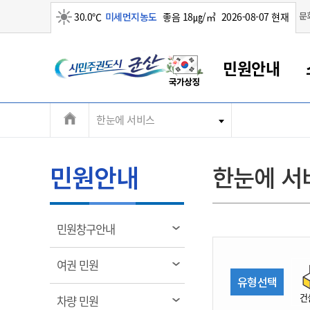
맑음
문
30.0℃
미세먼지농도
좋음 18㎍/㎥
2026-08-07 현재
시
민원안내
민
전
한눈에 서비스
군산새만금
민원안내
소통참여
생활복지
경제산업
정보공개
군산소개
전북소개
주
군산에서 시작되는 새만금
전북특별자치도 소개
군산사랑상품권
민원창구안내
정보공개제도
복지/보건
시정알림
군산시 비전
체
권
민원이용안내
시정소식
인구정책
상품권 안내
제도안내
전북특별자치도란?
메
민원안내
한눈에 서
민원수수료
시험/채용
통합돌봄
상품권 공지사항
비공개대상정보
전북특별자치도 용어 Q&A
뉴
도
종합민원창구
보도자료
주민복지
상품권 Q&A
불복구제절차
자료실
시
아름다운 배려창구
행사안내
아동/청소년
상품권 이용규약
수수료
열
민원창구안내
홍보영상 게시판
토지정보민원창구
행사일정표
여성/가족
판매대행점 조회
정보공개서식
림
군
대표전화
대표전화
대표전화
대표전화
대표전화
대표전화
대표전화
대표전화
063-454-4000
063-454-4000
063-454-4000
063-454-4000
063-454-4000
063-454-4000
063-454-4000
063-454-4000
열
여권 민원
무인민원발급기
교육안내
노인복지
지류상품권 재고조회
림
유형선택
산
보건소식
장애인복지
부서 및 담당자 연락처
부서 및 담당자 연락처
부서 및 담당자 연락처
부서 및 담당자 연락처
부서 및 담당자 연락처
부서 및 담당자 연락처
부서 및 담당자 연락처
부서 및 담당자 연락처
건
열
차량 민원
고시공고
사회서비스(바우처)