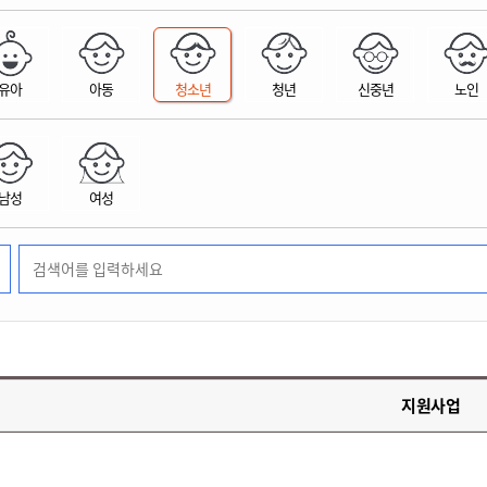
위원회 현황
공공데이터 개방
업무추진비공
군산시 무상교통
공부의 명수
정부24
위원회 명단공개
공공데이터 개방
예산/재정
법률정보
국민신문고
건설
부동산
에너지
유아
아동
청소년
청년
신중년
노인
환경
청소
위생
위원회 회의록 공개
공공데이터 수요조사
민원편람/서식
한눈에 서비스
전자가족관계등록
예산안내
조례규칙 입법예고
경제동향
도로/가로등
부동산 정보
태양광
환경선언문
청소정보
공중위생
재정공시
조례규칙 입법예고(구)
물가정보
자전거
주소/건축/지적/지리정보
가스/석유
인터넷등기소
환경기본정보
대형폐기물 배출신고
위생용품 제조업
결산보고서
법률정보 관련사이트
사회조사
조상땅찾기
국세청홈택스
남성
여성
화학물질 관리지도
공모사업
생활쓰레기 처리요령
식품위생
중기지방재정계획
사업체조
위택스
미세먼지 대응
음식물쓰레기 처리요령
문화 콘텐츠업
투자심사
통계연보
부동산통합민원
환경영향평가
폐기물 처리시설 현황
예산낭비신고
청년통계
체육
공공데이터포털
석면해체 건축물정보
보조금 부정수급 신고
주민등록
새올전자민원창구
체육시설 안내
환경오염업소 공개
공유재산
체류외국
군산시체육회
환경 관련사이트
재정용어사전
생활체육 공지
지원사업
군산시 고향사랑기부제
고향사랑기부제 소개
군산상품