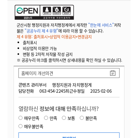
군산시청 행정지원과 자치행정계에서 제작한
"한눈에 서비스"
저작
물은
"공공누리 제 4 유형"
에 따라 이용 할 수 있습니다.
제 4 유형: 출처표시+상업적 이용금지+변경금지
출처표시
비상업적 이용만 가능
변형 등 2차적 저작물 작성 금지
※ 공공누리 마크를 클릭하시면 상세내용을 확인 하실 수 있습니다.
홈페이지 개선의견
콘텐츠 관리부서
행정지원과 자치행정계
담당전화
063-454-2245
최근수정일
2025-02-06
열람하신
정보에 대해 만족
하십니까?
매우만족
만족
보통
불만족
매우불만족