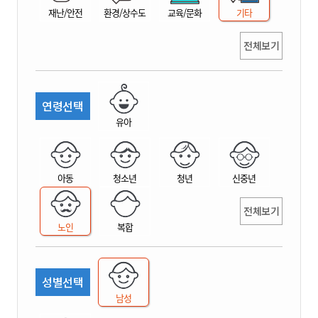
재난/안전
환경/상수도
교육/문화
기타
전체보기
연령선택
유아
아동
청소년
청년
신중년
전체보기
노인
복합
성별선택
남성