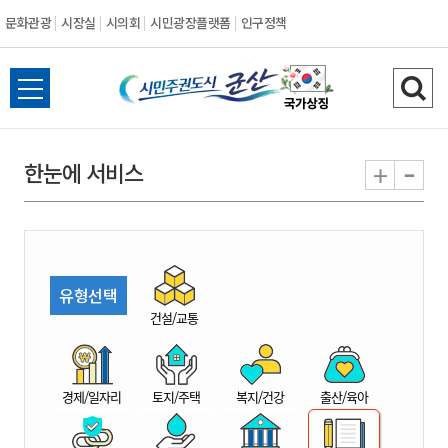
문화관광
시장실
시의회
시민광장플랫폼
인구정책
시
전
검
민
체
색
메
하
-
+
한눈에 서비스
주
뉴
기
열
권
기
도
유형선택
시
건설/교통
군
경제/일자리
토지/주택
복지/건강
출산/육아
산