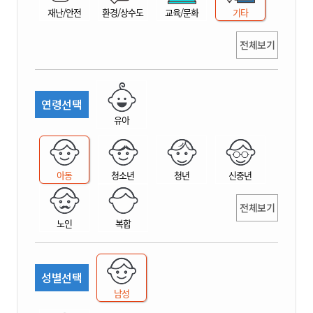
재난/안전
환경/상수도
교육/문화
기타
전체보기
연령선택
유아
아동
청소년
청년
신중년
전체보기
노인
복합
성별선택
남성