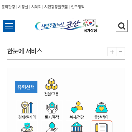
문화관광
시장실
시의회
시민광장플랫폼
인구정책
시
전
검
민
체
색
메
하
-
+
한눈에 서비스
주
뉴
기
열
권
기
도
유형선택
시
건설/교통
군
경제/일자리
토지/주택
복지/건강
출산/육아
산