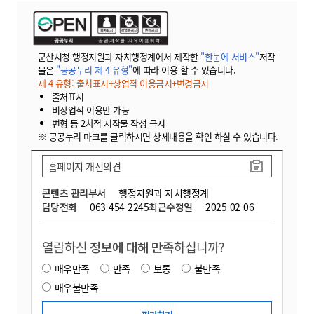
군산시청 행정지원과 자치행정계에서 제작한
"한눈에 서비스"
저작
물은
"공공누리 제 4 유형"
에 따라 이용 할 수 있습니다.
제 4 유형: 출처표시+상업적 이용금지+변경금지
출처표시
비상업적 이용만 가능
변형 등 2차적 저작물 작성 금지
※ 공공누리 마크를 클릭하시면 상세내용을 확인 하실 수 있습니다.
홈페이지 개선의견
콘텐츠 관리부서
행정지원과 자치행정계
담당전화
063-454-2245
최근수정일
2025-02-06
열람하신
정보에 대해 만족
하십니까?
매우만족
만족
보통
불만족
매우불만족