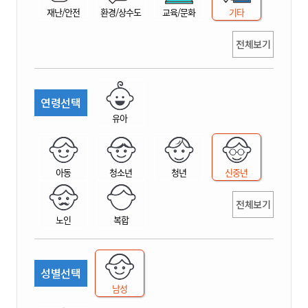
재난/안전
환경/상수도
교육/문화
기타
전체보기
연령선택
유아
아동
청소년
청년
신중년
전체보기
노인
복합
성별선택
남성