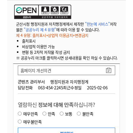
군산시청 행정지원과 자치행정계에서 제작한
"한눈에 서비스"
저작
물은
"공공누리 제 4 유형"
에 따라 이용 할 수 있습니다.
제 4 유형: 출처표시+상업적 이용금지+변경금지
출처표시
비상업적 이용만 가능
변형 등 2차적 저작물 작성 금지
※ 공공누리 마크를 클릭하시면 상세내용을 확인 하실 수 있습니다.
홈페이지 개선의견
콘텐츠 관리부서
행정지원과 자치행정계
담당전화
063-454-2245
최근수정일
2025-02-06
열람하신
정보에 대해 만족
하십니까?
매우만족
만족
보통
불만족
매우불만족