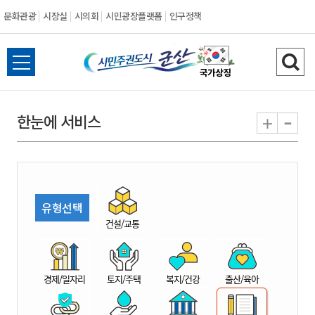
문화관광
시장실
시의회
시민광장플랫폼
인구정책
시
전
검
민
체
색
메
하
-
+
한눈에 서비스
주
뉴
기
열
권
기
도
유형선택
시
건설/교통
군
경제/일자리
토지/주택
복지/건강
출산/육아
산