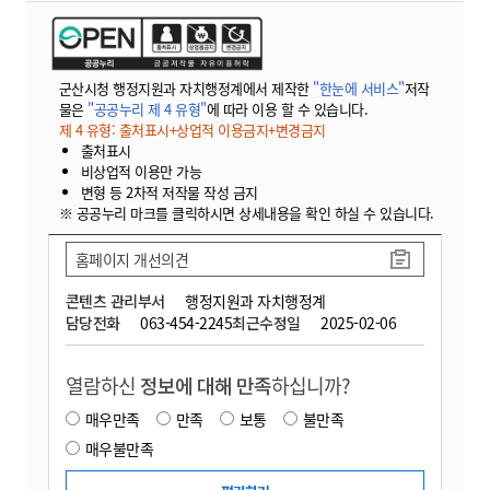
군산시청 행정지원과 자치행정계에서 제작한
"한눈에 서비스"
저작
물은
"공공누리 제 4 유형"
에 따라 이용 할 수 있습니다.
제 4 유형: 출처표시+상업적 이용금지+변경금지
출처표시
비상업적 이용만 가능
변형 등 2차적 저작물 작성 금지
※ 공공누리 마크를 클릭하시면 상세내용을 확인 하실 수 있습니다.
홈페이지 개선의견
콘텐츠 관리부서
행정지원과 자치행정계
담당전화
063-454-2245
최근수정일
2025-02-06
열람하신
정보에 대해 만족
하십니까?
매우만족
만족
보통
불만족
매우불만족