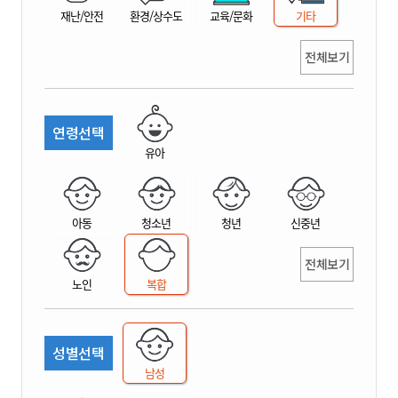
재난/안전
환경/상수도
교육/문화
기타
전체보기
연령선택
유아
아동
청소년
청년
신중년
전체보기
노인
복합
성별선택
남성