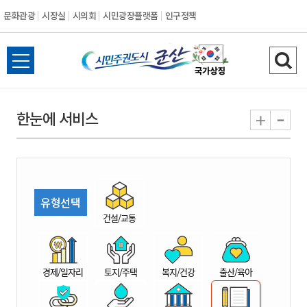
문화관광
시장실
시의회
시민광장플랫폼
인구정책
시
전
검
민
체
색
메
하
-
+
한눈에 서비스
주
뉴
기
열
권
기
도
유형선택
시
건설/교통
군
경제/일자리
토지/주택
복지/건강
출산/육아
산