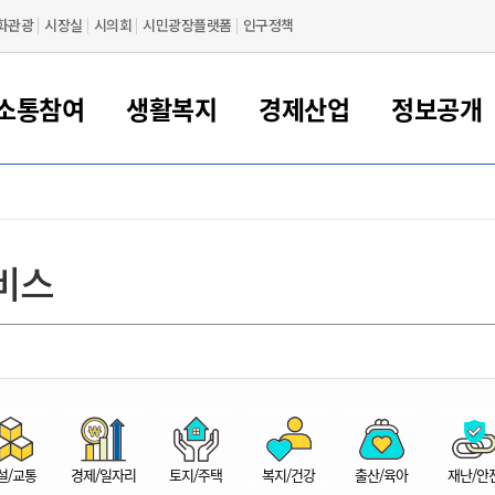
화관광
시장실
시의회
시민광장플랫폼
인구정책
소통참여
생활복지
경제산업
정보공개
새만금 해양거점도시 군산
정보공개 목록/청구
시민참여서비스
여권 민원
기업지원
교육
군산시 소개
군산시 관할권 주요논리
각종 신고/민원
사전정보공표
일자리/창업
차량 민원
상하수도
시청안내
새만금 관할구역 결
주민등록/인감/가
교통안내
기업목록
인사운영
SNS소식
여권발급안내
시민광장플랫폼
교육지원
투자기업 인센티브
정보공개 목록/청구
군산 현황
차량등록사업소 안내
하수도 계획
군산시 명장
사전정보공표
청사종합안내
주민등록/인감/가
시내버스
일반기업 목록
2022년도 통계
조직도
비스
여권 서식
시장에게 바란다
평생교육
기업지원정책
군산의 역사
차량 신규/이전 등록
상수도시설
구인구직
수시공표
전화번호안내
각종서식
택시
사회적경제기업
2023년도 통계
업무
나의민원
학자금대출이자지원
경제 공지/서식
수상현황
저당권 설정/말소 등록
수질검사
청년뜰(청년센터/창업센터)
부서별 팩스번호
시외버스/고속버스
공장 검색
2024년도 통계
부서소
나도한마디
우리아이 꿈탐험 지원사업
기업애로해소SOS
자연지리특성
등록원부 열람/발급
상수도/하수도 요금
시청 오시는 길
철도/항공
2025년도 통계
부서별 
군산시사회적경제지원센터
칭찬합시다
시민정보화교육
강소연구개발특구
행정구역/행정지도
자동차 등록 서식
요금조회납부시스템
여객선
설문조사
부모학교예약시스템
자매결연/국제협력 도시
자동차 과태료 조회 및 납부
공공하수처리시설
교통 관련사이트
일자리 지원사업
자원봉사참여
군산어린이시청
군산의 상징
자동차 정기(종합)검사 기
주정차단속 문자알
일자리지원센터
설/교통
경제/일자리
토지/주택
복지/건강
출산/육아
재난/안
간조회 및 검사예약
스
전자민원창
적극행정
디지털배움터