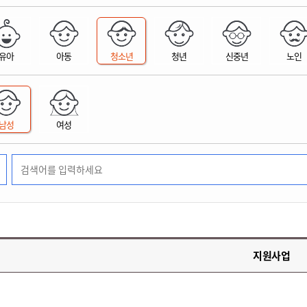
위원회 현황
공공데이터 개방
업무추진비공
군산시 무상교통
공부의 명수
정부24
위원회 명단공개
공공데이터 개방
예산/재정
법률정보
국민신문고
건설
부동산
에너지
유아
아동
청소년
청년
신중년
노인
환경
청소
위생
위원회 회의록 공개
공공데이터 수요조사
민원편람/서식
한눈에 서비스
전자가족관계등록
예산안내
조례규칙 입법예고
경제동향
도로/가로등
부동산 정보
태양광
환경선언문
청소정보
공중위생
재정공시
조례규칙 입법예고(구)
물가정보
자전거
주소/건축/지적/지리정보
가스/석유
인터넷등기소
환경기본정보
대형폐기물 배출신고
위생용품 제조업
결산보고서
법률정보 관련사이트
사회조사
조상땅찾기
국세청홈택스
남성
여성
화학물질 관리지도
공모사업
생활쓰레기 처리요령
식품위생
중기지방재정계획
사업체조
위택스
미세먼지 대응
음식물쓰레기 처리요령
문화 콘텐츠업
투자심사
통계연보
부동산통합민원
환경영향평가
폐기물 처리시설 현황
예산낭비신고
청년통계
체육
공공데이터포털
석면해체 건축물정보
보조금 부정수급 신고
주민등록
새올전자민원창구
체육시설 안내
환경오염업소 공개
공유재산
체류외국
군산시체육회
환경 관련사이트
재정용어사전
생활체육 공지
지원사업
군산시 고향사랑기부제
고향사랑기부제 소개
군산상품