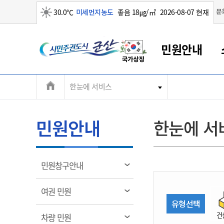
맑음
문
30.0℃
미세먼지농도
좋음 18㎍/㎥
2026-08-07 현재
시
민원안내
민
전
한눈에 서비스
군산새만금
민원안내
소통참여
생활복지
경제산업
정보공개
군산소개
전북소개
주
군산에서 시작되는 새만금
전북특별자치도 소개
군산사랑상품권
민원창구안내
정보공개제도
복지/보건
시정알림
군산시 비전
체
권
민원이용안내
시정소식
인구정책
상품권 안내
제도안내
전북특별자치도란?
메
민원안내
한눈에 서
민원수수료
시험/채용
통합돌봄
상품권 공지사항
비공개대상정보
전북특별자치도 용어 Q&A
뉴
도
종합민원창구
보도자료
주민복지
상품권 Q&A
불복구제절차
자료실
시
아름다운 배려창구
행사안내
아동/청소년
상품권 이용규약
수수료
열
민원창구안내
홍보영상 게시판
토지정보민원창구
행사일정표
여성/가족
판매대행점 조회
정보공개서식
림
군
대표전화
대표전화
대표전화
대표전화
대표전화
대표전화
대표전화
대표전화
063-454-4000
063-454-4000
063-454-4000
063-454-4000
063-454-4000
063-454-4000
063-454-4000
063-454-4000
열
여권 민원
무인민원발급기
교육안내
노인복지
지류상품권 재고조회
림
유형선택
산
보건소식
장애인복지
부서 및 담당자 연락처
부서 및 담당자 연락처
부서 및 담당자 연락처
부서 및 담당자 연락처
부서 및 담당자 연락처
부서 및 담당자 연락처
부서 및 담당자 연락처
부서 및 담당자 연락처
건
열
차량 민원
고시공고
사회서비스(바우처)