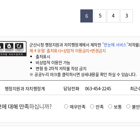
기부자 예우제
기부자 명예의 전당
5
4
3
6
기금사업
군산시 답례품
고향사랑기부제 소식
군산시청 행정지원과 자치행정계에서 제작한
"한눈에 서비스"
저작물
제 4 유형: 출처표시+상업적 이용금지+변경금지
출처표시
비상업적 이용만 가능
변형 등 2차적 저작물 작성 금지
※ 공공누리 마크를 클릭하시면 상세내용을 확인 하실 수 있습니다.
행정지원과 자치행정계
담당전화
063-454-2245
최근
에 대해 만족
하십니까?
매우만족
만족
보통
불만