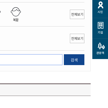
개
재정정보 공개
공공저작물
션
시민
통계정보
행정규제개혁
전체보기
소상공인 지원
복합
민방위/재난안전
시스템
행정규제개혁안내
고유가 피해지원금
민방위
규제신문고
군산사랑배달 배달의명수
기업
재난안전
전체보기
규제입증요청
카드수수료 지원
풍수해보험
사
규제정보포털
소상공인지원
재해예방
관광객
관련기관 안내
검색
군산시착한가격업소
시민대상보험
통계
영조물 배상보험
인 현황
군산시민 안전보험
군산시민 자전거보험
군산 상품
농업인안전보험 농가부담
 가이드북
금 지원사업