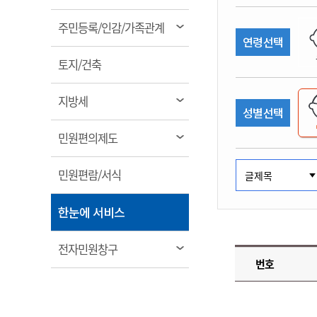
림
계약정보공개
전화번호안내
전화번호안내
전화번호안내
전화번호안내
전화번호안내
전화번호안내
전화번호안내
전화번호안내
군산시보
장사정보
열
주민등록/인감/가족관계
입찰/계약정보
연령선택
읍면동소식
주민복지 안내서
주요시책
림
수산업
찾아오시는길
찾아오시는길
찾아오시는길
찾아오시는길
찾아오시는길
찾아오시는길
찾아오시는길
찾아오시는길
용역과제
열
민원편의제도
토지/건축
웹진 열린군산
시정계획
어업현황
림
타기관소식
민원 1회방문 처리제
주요업무
수산물 안전정보
열
지방세
성별선택
어디서나 민원처리제
시정백서
림
군산수산물 소비촉진행사
상품권 구매 사용 및 관리
사전심사 청구제도
열
민원편의제도
군산 특화 수산물
림
민원인 후견인제
열
민원편람/서식
복합민원 상담예약제
림
폐업신고 원스톱서비스
열
한눈에 서비스
납세자 보호관제도
림
『안심상속』 원스톱 서비
열
전자민원창구
스
번호
림