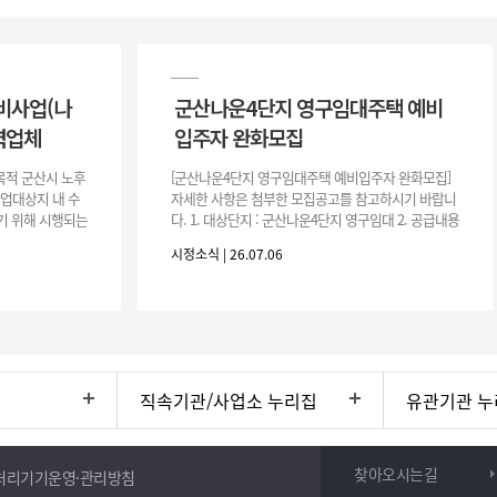
비사업(나
군산나운4단지 영구임대주택 예비
력업체
입주자 완화모집
목적 군산시 노후
[군산나운4단지 영구임대주택 예비입주자 완화모집]
사업대상지 내 수
자세한 사항은 첨부한 모집공고를 참고하시기 바랍니
기 위해 시행되는
다. 1. 대상단지 : 군산나운4단지 영구임대 2. 공급내용
수행하기 위한 복
: 26.37㎡ (7평) 500호 3. 공 고 일 : 2026. 7. 6.
시정소식 | 26.07.06
직속기관/사업소 누리집
유관기관 누
찾아오시는길
처리기기운영·관리방침