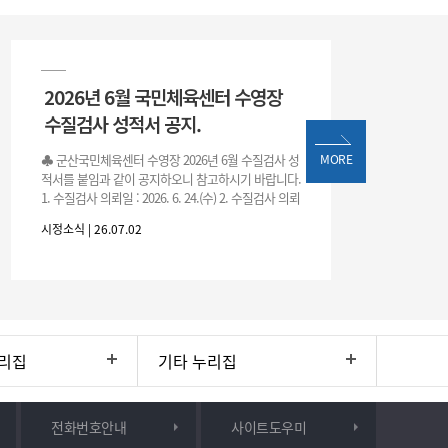
2026년 6월 국민체육센터 수영장
수질검사 성적서 공지.
♣ 군산국민체육센터 수영장 2026년 6월 수질검사 성
MORE
적서를 붙임과 같이 공지하오니 참고하시기 바랍니다.
1. 수질검사 의뢰일 : 2026. 6. 24.(수) 2. 수질검사 의뢰
처 : 전북대학교 물환경연구센터 3. 근거 : 『체육시설
시정소식 | 26.07.02
리집
기타 누리집
전화번호안내
사이트도우미