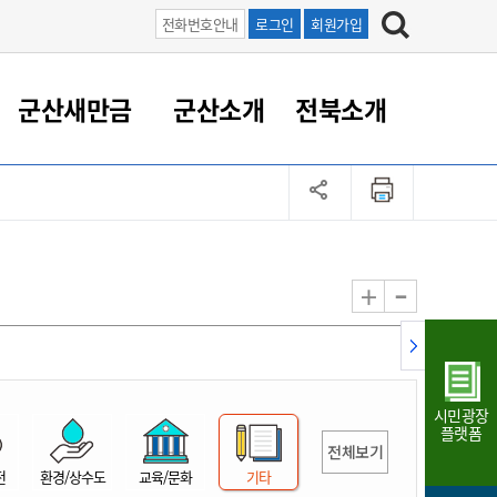
전화번호안내
로그인
회원가입
군산새만금
군산소개
전북소개
정 대응
족관계
부서/업무
RE100의 중심 새만금
도시/공원/주택
산업인프라
정책실명제
토지/건축
읍면동 안내
군산새만금 홍보 영상
조직운영6대지표
농업/축산업
도시재생
지방세
족관계
도시계획/지구단위계획
군산국가산업단지
정책실명제 안내
지방세
도시재생사업
민선8기 농업비전/발전방
공무원 정원
향
-
+
공원녹지
군산2국가산업단지
국민신청실명제안내
지방세환급금신청
도시재생(현장)지원센터
과장급이상 상위직 비율
농산물 유통
식
주택
새만금산업단지
정책실명제 중점관리 대상
지방세 상담챗봇
도시재생시설 현황
공무원 1인당 주민수
가축방역
자료실
자유무역지역
도시재생 공지/행사
현장공무원 비율
동물복지
지방산업단지
재정규모대비 인건비운영
시민광장
농공단지
실국본부수
플랫폼
전체보기
림 서비
산업단지 지도
내고장 알리미
전
환경/상수도
교육/문화
기타
구
항만/여객/공항/철도/컨벤