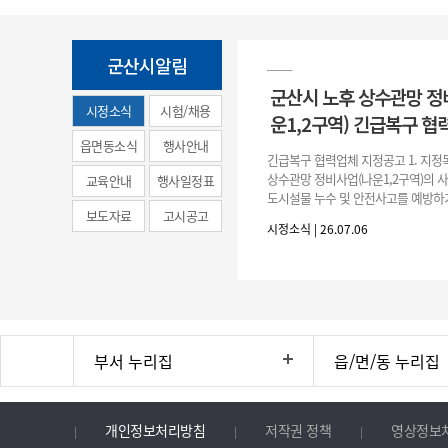
군산시알림
군산시 노후 상수관망 정
시정소식
시험/채용
운1,2구역) 긴급복구 협
(municipal
읍면동소식
행사안내
긴급복구 협력업체 지정공고 1. 지정
news)
상수관망 정비사업(나운1,2구역)의 
교육안내
행사일정표
도시설물 누수 및 안전사고를 예방하
보도자료
고시공고
긴급복구공사 및 소규모 긴급공사를 
시정소식 | 26.07.06
구업체 지정 2. 협력업체
부서 누리집
읍/면/동 누리집
개인정보처리방침
저작권 정책
영상정보