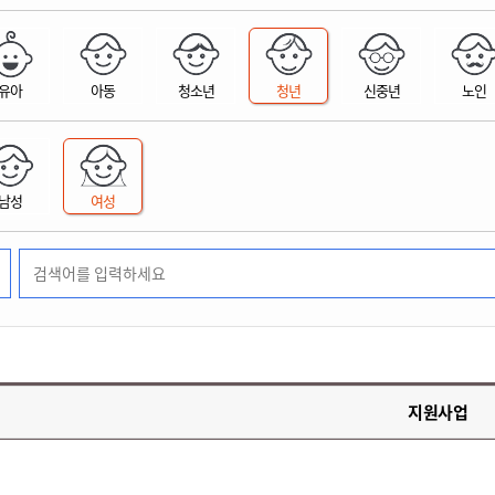
위원회 현황
공공데이터 개방
업무추진비공
군산시 무상교통
공부의 명수
정부24
위원회 명단공개
공공데이터 개방
예산/재정
법률정보
국민신문고
건설
부동산
에너지
유아
아동
청소년
청년
신중년
노인
환경
청소
위생
위원회 회의록 공개
공공데이터 수요조사
민원편람/서식
한눈에 서비스
전자가족관계등록
예산안내
조례규칙 입법예고
경제동향
도로/가로등
부동산 정보
태양광
환경선언문
청소정보
공중위생
재정공시
조례규칙 입법예고(구)
물가정보
자전거
주소/건축/지적/지리정보
가스/석유
인터넷등기소
환경기본정보
대형폐기물 배출신고
위생용품 제조업
결산보고서
법률정보 관련사이트
사회조사
조상땅찾기
국세청홈택스
남성
여성
화학물질 관리지도
공모사업
생활쓰레기 처리요령
식품위생
중기지방재정계획
사업체조
위택스
미세먼지 대응
음식물쓰레기 처리요령
문화 콘텐츠업
투자심사
통계연보
부동산통합민원
환경영향평가
폐기물 처리시설 현황
예산낭비신고
청년통계
체육
공공데이터포털
석면해체 건축물정보
보조금 부정수급 신고
주민등록
새올전자민원창구
체육시설 안내
환경오염업소 공개
공유재산
체류외국
군산시체육회
환경 관련사이트
재정용어사전
생활체육 공지
지원사업
군산시 고향사랑기부제
고향사랑기부제 소개
군산상품