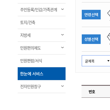
림
계약정보공개
전화번호안내
전화번호안내
전화번호안내
전화번호안내
전화번호안내
전화번호안내
전화번호안내
전화번호안내
군산시보
장사정보
열
주민등록/인감/가족관계
입찰/계약정보
연령선택
읍면동소식
주민복지 안내서
주요시책
림
수산업
찾아오시는길
찾아오시는길
찾아오시는길
찾아오시는길
찾아오시는길
찾아오시는길
찾아오시는길
찾아오시는길
용역과제
열
민원편의제도
토지/건축
웹진 열린군산
시정계획
어업현황
림
타기관소식
민원 1회방문 처리제
주요업무
수산물 안전정보
열
지방세
성별선택
어디서나 민원처리제
시정백서
림
군산수산물 소비촉진행사
상품권 구매 사용 및 관리
사전심사 청구제도
열
민원편의제도
군산 특화 수산물
림
민원인 후견인제
열
민원편람/서식
복합민원 상담예약제
림
폐업신고 원스톱서비스
열
한눈에 서비스
납세자 보호관제도
림
『안심상속』 원스톱 서비
열
전자민원창구
스
번호
림