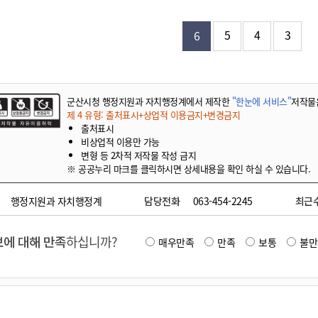
기부자 예우제
기부자 명예의 전당
5
4
3
6
기금사업
군산시 답례품
고향사랑기부제 소식
군산시청 행정지원과 자치행정계에서 제작한
"한눈에 서비스"
저작물
제 4 유형: 출처표시+상업적 이용금지+변경금지
출처표시
비상업적 이용만 가능
변형 등 2차적 저작물 작성 금지
※ 공공누리 마크를 클릭하시면 상세내용을 확인 하실 수 있습니다.
행정지원과 자치행정계
담당전화
063-454-2245
최근
에 대해 만족
하십니까?
매우만족
만족
보통
불만