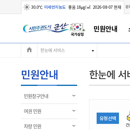
맑음
문
30.0℃
미세먼지농도
좋음 18㎍/㎥
2026-08-07 현재
시
민원안내
민
전
한눈에 서비스
군산새만금
민원안내
소통참여
생활복지
경제산업
정보공개
군산소개
전북소개
주
군산에서 시작되는 새만금
전북특별자치도 소개
군산사랑상품권
민원창구안내
정보공개제도
복지/보건
시정알림
군산시 비전
체
권
민원이용안내
시정소식
인구정책
상품권 안내
제도안내
전북특별자치도란?
메
민원안내
한눈에 서
민원수수료
시험/채용
통합돌봄
상품권 공지사항
비공개대상정보
전북특별자치도 용어 Q&A
뉴
도
종합민원창구
보도자료
주민복지
상품권 Q&A
불복구제절차
자료실
시
아름다운 배려창구
행사안내
아동/청소년
상품권 이용규약
수수료
열
민원창구안내
홍보영상 게시판
토지정보민원창구
행사일정표
여성/가족
판매대행점 조회
정보공개서식
림
군
대표전화
대표전화
대표전화
대표전화
대표전화
대표전화
대표전화
대표전화
063-454-4000
063-454-4000
063-454-4000
063-454-4000
063-454-4000
063-454-4000
063-454-4000
063-454-4000
열
여권 민원
무인민원발급기
교육안내
노인복지
지류상품권 재고조회
림
유형선택
산
보건소식
장애인복지
부서 및 담당자 연락처
부서 및 담당자 연락처
부서 및 담당자 연락처
부서 및 담당자 연락처
부서 및 담당자 연락처
부서 및 담당자 연락처
부서 및 담당자 연락처
부서 및 담당자 연락처
건
열
차량 민원
고시공고
사회서비스(바우처)