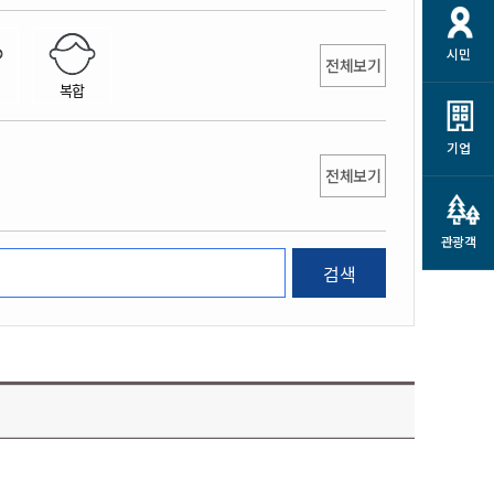
개
재정정보 공개
공공저작물
션
시민
통계정보
행정규제개혁
전체보기
소상공인 지원
복합
민방위/재난안전
시스템
행정규제개혁안내
고유가 피해지원금
민방위
규제신문고
군산사랑배달 배달의명수
기업
재난안전
전체보기
규제입증요청
카드수수료 지원
풍수해보험
사
규제정보포털
소상공인지원
재해예방
관광객
관련기관 안내
검색
군산시착한가격업소
시민대상보험
통계
영조물 배상보험
인 현황
군산시민 안전보험
군산시민 자전거보험
군산 상품
농업인안전보험 농가부담
 가이드북
금 지원사업