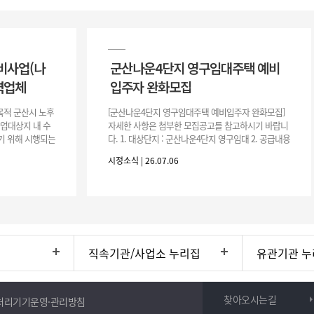
비사업(나
군산나운4단지 영구임대주택 예비
력업체
입주자 완화모집
목적 군산시 노후
[군산나운4단지 영구임대주택 예비입주자 완화모집]
사업대상지 내 수
자세한 사항은 첨부한 모집공고를 참고하시기 바랍니
기 위해 시행되는
다. 1. 대상단지 : 군산나운4단지 영구임대 2. 공급내용
수행하기 위한 복
: 26.37㎡ (7평) 500호 3. 공 고 일 : 2026. 7. 6.
시정소식 | 26.07.06
직속기관/사업소 누리집
유관기관 누
찾아오시는길
처리기기운영·관리방침