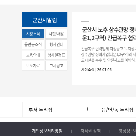
군산시알림
군산시 노후 상수관망 정
시정소식
시험/채용
운1,2구역) 긴급복구 협
(municipal
읍면동소식
행사안내
긴급복구 협력업체 지정공고 1. 지정
news)
상수관망 정비사업(나운1,2구역)의 
교육안내
행사일정표
도시설물 누수 및 안전사고를 예방하
보도자료
고시공고
긴급복구공사 및 소규모 긴급공사를 
시정소식 | 26.07.06
구업체 지정 2. 협력업체
부서 누리집
읍/면/동 누리집
개인정보처리방침
저작권 정책
영상정보