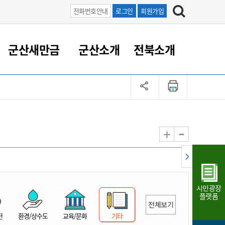
전화번호안내
로그인
회원가입
군산새만금
군산소개
전북소개
정 대응
족관계
부서/업무
RE100의 중심 새만금
도시/공원/주택
산업인프라
정책실명제
토지/건축
읍면동 안내
군산새만금 홍보 영상
조직운영6대지표
농업/축산업
도시재생
지방세
족관계
도시계획/지구단위계획
군산국가산업단지
정책실명제 안내
지방세
도시재생사업
민선8기 농업비전/발전방
공무원 정원
향
-
+
공원녹지
군산2국가산업단지
국민신청실명제안내
지방세환급금신청
도시재생(현장)지원센터
과장급이상 상위직 비율
농산물 유통
식
주택
새만금산업단지
정책실명제 중점관리 대상
지방세 상담챗봇
도시재생시설 현황
공무원 1인당 주민수
가축방역
자료실
자유무역지역
도시재생 공지/행사
현장공무원 비율
동물복지
지방산업단지
재정규모대비 인건비운영
시민광장
농공단지
실국본부수
플랫폼
전체보기
림 서비
산업단지 지도
내고장 알리미
전
환경/상수도
교육/문화
기타
구
항만/여객/공항/철도/컨벤