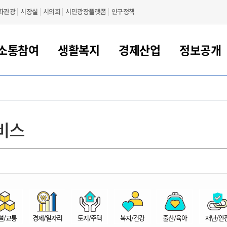
화관광
시장실
시의회
시민광장플랫폼
인구정책
소통참여
생활복지
경제산업
정보공개
새만금 해양거점도시 군산
정보공개 목록/청구
시민참여서비스
여권 민원
기업지원
교육
군산시 소개
군산시 관할권 주요논리
각종 신고/민원
사전정보공표
일자리/창업
차량 민원
상하수도
시청안내
새만금 관할구역 결
주민등록/인감/가
교통안내
기업목록
인사운영
SNS소식
여권발급안내
시민광장플랫폼
교육지원
투자기업 인센티브
정보공개 목록/청구
군산 현황
차량등록사업소 안내
하수도 계획
군산시 명장
사전정보공표
청사종합안내
주민등록/인감/가
시내버스
일반기업 목록
2022년도 통계
조직도
비스
여권 서식
시장에게 바란다
평생교육
기업지원정책
군산의 역사
차량 신규/이전 등록
상수도시설
구인구직
수시공표
전화번호안내
각종서식
택시
사회적경제기업
2023년도 통계
업무
나의민원
학자금대출이자지원
경제 공지/서식
수상현황
저당권 설정/말소 등록
수질검사
청년뜰(청년센터/창업센터)
부서별 팩스번호
시외버스/고속버스
공장 검색
2024년도 통계
부서소
나도한마디
우리아이 꿈탐험 지원사업
기업애로해소SOS
자연지리특성
등록원부 열람/발급
상수도/하수도 요금
시청 오시는 길
철도/항공
2025년도 통계
부서별 
군산시사회적경제지원센터
칭찬합시다
시민정보화교육
강소연구개발특구
행정구역/행정지도
자동차 등록 서식
요금조회납부시스템
여객선
설문조사
부모학교예약시스템
자매결연/국제협력 도시
자동차 과태료 조회 및 납부
공공하수처리시설
교통 관련사이트
일자리 지원사업
자원봉사참여
군산어린이시청
군산의 상징
자동차 정기(종합)검사 기
주정차단속 문자알
일자리지원센터
설/교통
경제/일자리
토지/주택
복지/건강
출산/육아
재난/안
간조회 및 검사예약
스
전자민원창
적극행정
디지털배움터