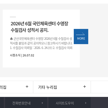
2026년 6월 국민체육센터 수영장
수질검사 성적서 공지.
♣ 군산국민체육센터 수영장 2026년 6월 수질검사 성
MORE
적서를 붙임과 같이 공지하오니 참고하시기 바랍니다.
1. 수질검사 의뢰일 : 2026. 6. 24.(수) 2. 수질검사 의뢰
처 : 전북대학교 물환경연구센터 3. 근거 : 『체육시설
시정소식 | 26.07.02
리집
기타 누리집
전화번호안내
사이트도우미