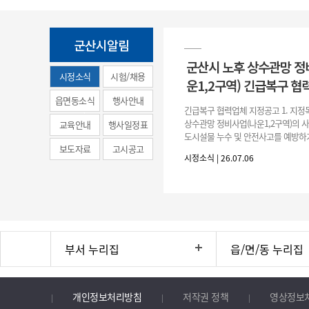
군산시알림
군산시 노후 상수관망 정
시정소식
시험/채용
운1,2구역) 긴급복구 협
(municipal
읍면동소식
행사안내
긴급복구 협력업체 지정공고 1. 지정
news)
상수관망 정비사업(나운1,2구역)의 
교육안내
행사일정표
도시설물 누수 및 안전사고를 예방하
보도자료
고시공고
긴급복구공사 및 소규모 긴급공사를 
시정소식 | 26.07.06
구업체 지정 2. 협력업체
부서 누리집
읍/면/동 누리집
개인정보처리방침
저작권 정책
영상정보