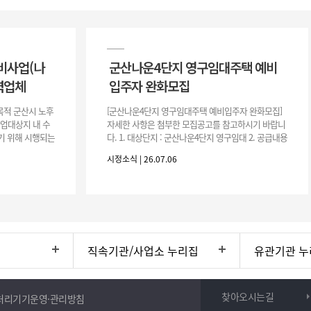
비사업(나
군산나운4단지 영구임대주택 예비
력업체
입주자 완화모집
목적 군산시 노후
[군산나운4단지 영구임대주택 예비입주자 완화모집]
사업대상지 내 수
자세한 사항은 첨부한 모집공고를 참고하시기 바랍니
기 위해 시행되는
다. 1. 대상단지 : 군산나운4단지 영구임대 2. 공급내용
수행하기 위한 복
: 26.37㎡ (7평) 500호 3. 공 고 일 : 2026. 7. 6.
시정소식 | 26.07.06
직속기관/사업소 누리집
유관기관 누
찾아오시는길
처리기기운영·관리방침