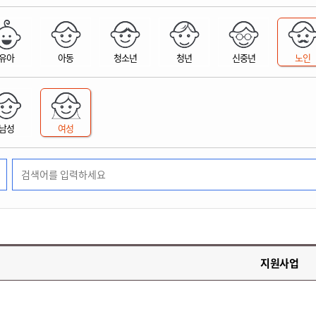
위원회 현황
공공데이터 개방
업무추진비공
군산시 무상교통
공부의 명수
정부24
위원회 명단공개
공공데이터 개방
예산/재정
법률정보
국민신문고
건설
부동산
에너지
유아
아동
청소년
청년
신중년
노인
환경
청소
위생
위원회 회의록 공개
공공데이터 수요조사
민원편람/서식
한눈에 서비스
전자가족관계등록
예산안내
조례규칙 입법예고
경제동향
도로/가로등
부동산 정보
태양광
환경선언문
청소정보
공중위생
재정공시
조례규칙 입법예고(구)
물가정보
자전거
주소/건축/지적/지리정보
가스/석유
인터넷등기소
환경기본정보
대형폐기물 배출신고
위생용품 제조업
결산보고서
법률정보 관련사이트
사회조사
조상땅찾기
국세청홈택스
남성
여성
화학물질 관리지도
공모사업
생활쓰레기 처리요령
식품위생
중기지방재정계획
사업체조
위택스
미세먼지 대응
음식물쓰레기 처리요령
문화 콘텐츠업
투자심사
통계연보
부동산통합민원
환경영향평가
폐기물 처리시설 현황
예산낭비신고
청년통계
체육
공공데이터포털
석면해체 건축물정보
보조금 부정수급 신고
주민등록
새올전자민원창구
체육시설 안내
환경오염업소 공개
공유재산
체류외국
군산시체육회
환경 관련사이트
재정용어사전
생활체육 공지
지원사업
군산시 고향사랑기부제
고향사랑기부제 소개
군산상품