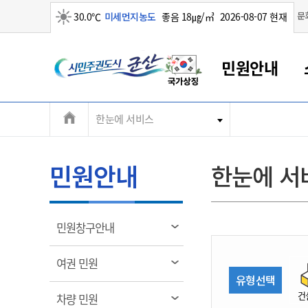
맑음
문
30.0℃
미세먼지농도
좋음 18㎍/㎥
2026-08-07 현재
시
민원안내
민
전
한눈에 서비스
군산새만금
민원안내
소통참여
생활복지
경제산업
정보공개
군산소개
전북소개
주
군산에서 시작되는 새만금
전북특별자치도 소개
군산사랑상품권
민원창구안내
정보공개제도
복지/보건
시정알림
군산시 비전
체
권
민원이용안내
시정소식
인구정책
상품권 안내
제도안내
전북특별자치도란?
메
민원안내
한눈에 서
민원수수료
시험/채용
통합돌봄
상품권 공지사항
비공개대상정보
전북특별자치도 용어 Q&A
뉴
도
종합민원창구
보도자료
주민복지
상품권 Q&A
불복구제절차
자료실
시
아름다운 배려창구
행사안내
아동/청소년
상품권 이용규약
수수료
열
민원창구안내
홍보영상 게시판
토지정보민원창구
행사일정표
여성/가족
판매대행점 조회
정보공개서식
림
군
대표전화
대표전화
대표전화
대표전화
대표전화
대표전화
대표전화
대표전화
063-454-4000
063-454-4000
063-454-4000
063-454-4000
063-454-4000
063-454-4000
063-454-4000
063-454-4000
열
여권 민원
무인민원발급기
교육안내
노인복지
지류상품권 재고조회
림
유형선택
산
보건소식
장애인복지
부서 및 담당자 연락처
부서 및 담당자 연락처
부서 및 담당자 연락처
부서 및 담당자 연락처
부서 및 담당자 연락처
부서 및 담당자 연락처
부서 및 담당자 연락처
부서 및 담당자 연락처
건
열
차량 민원
고시공고
사회서비스(바우처)