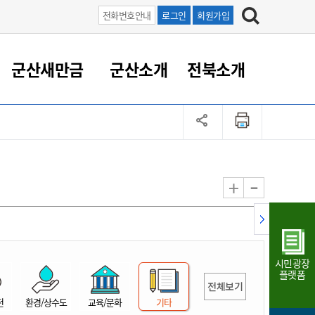
전화번호안내
로그인
회원가입
군산새만금
군산소개
전북소개
정 대응
족관계
부서/업무
RE100의 중심 새만금
도시/공원/주택
산업인프라
정책실명제
토지/건축
읍면동 안내
군산새만금 홍보 영상
조직운영6대지표
농업/축산업
도시재생
지방세
족관계
도시계획/지구단위계획
군산국가산업단지
정책실명제 안내
지방세
도시재생사업
민선8기 농업비전/발전방
공무원 정원
향
-
+
공원녹지
군산2국가산업단지
국민신청실명제안내
지방세환급금신청
도시재생(현장)지원센터
과장급이상 상위직 비율
농산물 유통
식
주택
새만금산업단지
정책실명제 중점관리 대상
지방세 상담챗봇
도시재생시설 현황
공무원 1인당 주민수
가축방역
자료실
자유무역지역
도시재생 공지/행사
현장공무원 비율
동물복지
지방산업단지
재정규모대비 인건비운영
시민광장
농공단지
실국본부수
플랫폼
전체보기
림 서비
산업단지 지도
내고장 알리미
전
환경/상수도
교육/문화
기타
구
항만/여객/공항/철도/컨벤