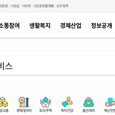
화관광
시장실
시의회
시민광장플랫폼
인구정책
소통참여
생활복지
경제산업
정보공개
새만금 해양거점도시 군산
정보공개 목록/청구
시민참여서비스
여권 민원
기업지원
교육
군산시 소개
군산시 관할권 주요논리
각종 신고/민원
사전정보공표
일자리/창업
차량 민원
상하수도
시청안내
새만금 관할구역 결
주민등록/인감/가
교통안내
기업목록
인사운영
SNS소식
여권발급안내
시민광장플랫폼
교육지원
투자기업 인센티브
정보공개 목록/청구
군산 현황
차량등록사업소 안내
하수도 계획
군산시 명장
사전정보공표
청사종합안내
주민등록/인감/가
시내버스
일반기업 목록
2022년도 통계
조직도
비스
여권 서식
시장에게 바란다
평생교육
기업지원정책
군산의 역사
차량 신규/이전 등록
상수도시설
구인구직
수시공표
전화번호안내
각종서식
택시
사회적경제기업
2023년도 통계
업무
나의민원
학자금대출이자지원
경제 공지/서식
수상현황
저당권 설정/말소 등록
수질검사
청년뜰(청년센터/창업센터)
부서별 팩스번호
시외버스/고속버스
공장 검색
2024년도 통계
부서소
나도한마디
우리아이 꿈탐험 지원사업
기업애로해소SOS
자연지리특성
등록원부 열람/발급
상수도/하수도 요금
시청 오시는 길
철도/항공
2025년도 통계
부서별 
군산시사회적경제지원센터
칭찬합시다
시민정보화교육
강소연구개발특구
행정구역/행정지도
자동차 등록 서식
요금조회납부시스템
여객선
설문조사
부모학교예약시스템
자매결연/국제협력 도시
자동차 과태료 조회 및 납부
공공하수처리시설
교통 관련사이트
일자리 지원사업
자원봉사참여
군산어린이시청
군산의 상징
자동차 정기(종합)검사 기
주정차단속 문자알
일자리지원센터
설/교통
경제/일자리
토지/주택
복지/건강
출산/육아
재난/안
간조회 및 검사예약
스
전자민원창
적극행정
디지털배움터