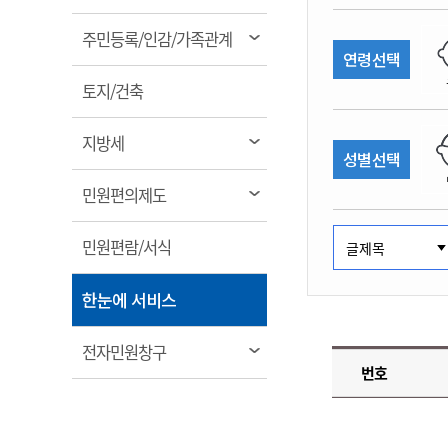
림
계약정보공개
전화번호안내
전화번호안내
전화번호안내
전화번호안내
전화번호안내
전화번호안내
전화번호안내
전화번호안내
군산시보
장사정보
열
주민등록/인감/가족관계
입찰/계약정보
연령선택
읍면동소식
주민복지 안내서
주요시책
림
수산업
찾아오시는길
찾아오시는길
찾아오시는길
찾아오시는길
찾아오시는길
찾아오시는길
찾아오시는길
찾아오시는길
용역과제
열
민원편의제도
토지/건축
웹진 열린군산
시정계획
어업현황
림
타기관소식
민원 1회방문 처리제
주요업무
수산물 안전정보
열
지방세
성별선택
어디서나 민원처리제
시정백서
림
군산수산물 소비촉진행사
상품권 구매 사용 및 관리
사전심사 청구제도
열
민원편의제도
군산 특화 수산물
림
민원인 후견인제
열
민원편람/서식
복합민원 상담예약제
림
폐업신고 원스톱서비스
열
한눈에 서비스
납세자 보호관제도
림
『안심상속』 원스톱 서비
열
전자민원창구
스
번호
림