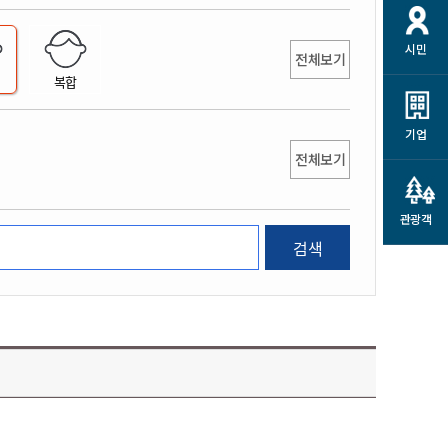
개
재정정보 공개
공공저작물
션
시민
통계정보
행정규제개혁
전체보기
소상공인 지원
복합
민방위/재난안전
시스템
행정규제개혁안내
고유가 피해지원금
민방위
규제신문고
군산사랑배달 배달의명수
기업
재난안전
전체보기
규제입증요청
카드수수료 지원
풍수해보험
사
규제정보포털
소상공인지원
재해예방
관광객
관련기관 안내
검색
군산시착한가격업소
시민대상보험
통계
영조물 배상보험
인 현황
군산시민 안전보험
군산시민 자전거보험
군산 상품
농업인안전보험 농가부담
 가이드북
금 지원사업