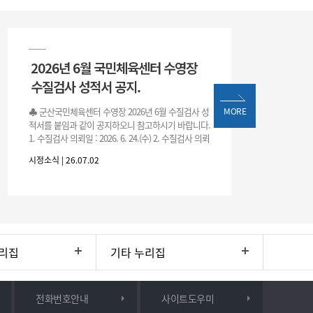
2026년 6월 국민체육센터 수영장
수질검사 성적서 공지.
♣ 군산국민체육센터 수영장 2026년 6월 수질검사 성
MORE
적서를 붙임과 같이 공지하오니 참고하시기 바랍니다.
1. 수질검사 의뢰일 : 2026. 6. 24.(수) 2. 수질검사 의뢰
처 : 전북대학교 물환경연구센터 3. 근거 : 『체육시설
시정소식 | 26.07.02
리집
기타 누리집
전화번호안내
사이트도우미