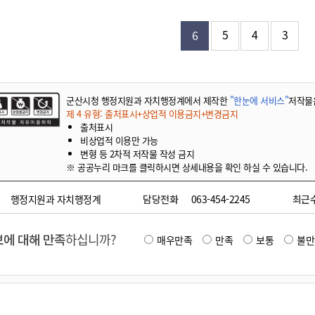
기부자 예우제
기부자 명예의 전당
5
4
3
6
기금사업
군산시 답례품
고향사랑기부제 소식
군산시청 행정지원과 자치행정계에서 제작한
"한눈에 서비스"
저작물
제 4 유형: 출처표시+상업적 이용금지+변경금지
출처표시
비상업적 이용만 가능
변형 등 2차적 저작물 작성 금지
※ 공공누리 마크를 클릭하시면 상세내용을 확인 하실 수 있습니다.
행정지원과 자치행정계
담당전화
063-454-2245
최근
에 대해 만족
하십니까?
매우만족
만족
보통
불만