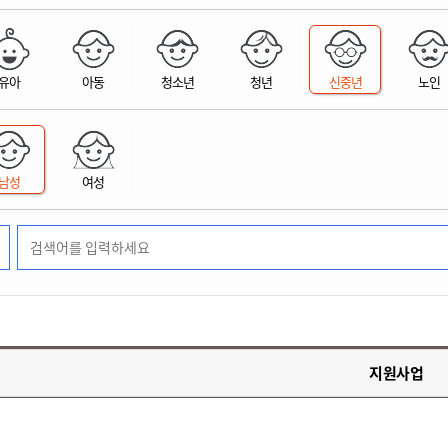
위원회 현황
공공데이터 개방
업무추진비공
군산시 무상교통
공부의 명수
정부24
위원회 명단공개
공공데이터 개방
예산/재정
법률정보
국민신문고
건설
부동산
에너지
유아
아동
청소년
청년
신중년
노인
환경
청소
위생
위원회 회의록 공개
공공데이터 수요조사
민원편람/서식
한눈에 서비스
전자가족관계등록
예산안내
조례규칙 입법예고
경제동향
도로/가로등
부동산 정보
태양광
환경선언문
청소정보
공중위생
재정공시
조례규칙 입법예고(구)
물가정보
자전거
주소/건축/지적/지리정보
가스/석유
인터넷등기소
환경기본정보
대형폐기물 배출신고
위생용품 제조업
결산보고서
법률정보 관련사이트
사회조사
조상땅찾기
국세청홈택스
남성
여성
화학물질 관리지도
공모사업
생활쓰레기 처리요령
식품위생
중기지방재정계획
사업체조
위택스
미세먼지 대응
음식물쓰레기 처리요령
문화 콘텐츠업
투자심사
통계연보
부동산통합민원
환경영향평가
폐기물 처리시설 현황
예산낭비신고
청년통계
체육
공공데이터포털
석면해체 건축물정보
보조금 부정수급 신고
주민등록
새올전자민원창구
체육시설 안내
환경오염업소 공개
공유재산
체류외국
군산시체육회
환경 관련사이트
재정용어사전
생활체육 공지
지원사업
군산시 고향사랑기부제
고향사랑기부제 소개
군산상품