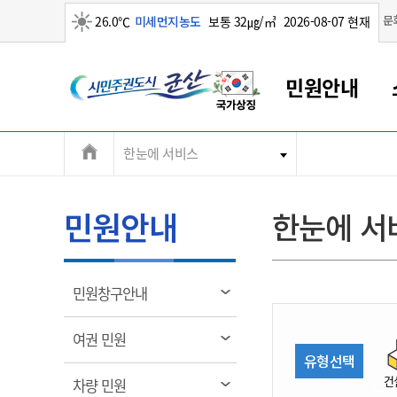
맑음
문
26.0℃
미세먼지농도
보통 32㎍/㎥
2026-08-07 현재
시
민원안내
민
전
한눈에 서비스
군산새만금
민원안내
소통참여
생활복지
경제산업
정보공개
군산소개
전북소개
주
군산에서 시작되는 새만금
전북특별자치도 소개
군산사랑상품권
민원창구안내
정보공개제도
복지/보건
시정알림
군산시 비전
체
권
민원이용안내
시정소식
인구정책
상품권 안내
제도안내
전북특별자치도란?
메
민원안내
한눈에 서
민원수수료
시험/채용
통합돌봄
상품권 공지사항
비공개대상정보
전북특별자치도 용어 Q&A
뉴
도
종합민원창구
보도자료
주민복지
상품권 Q&A
불복구제절차
자료실
시
아름다운 배려창구
행사안내
아동/청소년
상품권 이용규약
수수료
열
민원창구안내
홍보영상 게시판
토지정보민원창구
행사일정표
여성/가족
판매대행점 조회
정보공개서식
림
군
대표전화
대표전화
대표전화
대표전화
대표전화
대표전화
대표전화
대표전화
063-454-4000
063-454-4000
063-454-4000
063-454-4000
063-454-4000
063-454-4000
063-454-4000
063-454-4000
열
여권 민원
무인민원발급기
교육안내
노인복지
지류상품권 재고조회
림
유형선택
산
보건소식
장애인복지
부서 및 담당자 연락처
부서 및 담당자 연락처
부서 및 담당자 연락처
부서 및 담당자 연락처
부서 및 담당자 연락처
부서 및 담당자 연락처
부서 및 담당자 연락처
부서 및 담당자 연락처
건
열
차량 민원
고시공고
사회서비스(바우처)