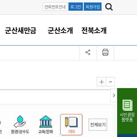
전화번호안내
로그인
회원가입
군산새만금
군산소개
전북소개
정 대응
족관계
부서/업무
RE100의 중심 새만금
도시/공원/주택
산업인프라
정책실명제
토지/건축
읍면동 안내
군산새만금 홍보 영상
조직운영6대지표
농업/축산업
도시재생
지방세
족관계
도시계획/지구단위계획
군산국가산업단지
정책실명제 안내
지방세
도시재생사업
민선8기 농업비전/발전방
공무원 정원
향
-
+
공원녹지
군산2국가산업단지
국민신청실명제안내
지방세환급금신청
도시재생(현장)지원센터
과장급이상 상위직 비율
농산물 유통
식
주택
새만금산업단지
정책실명제 중점관리 대상
지방세 상담챗봇
도시재생시설 현황
공무원 1인당 주민수
가축방역
자료실
자유무역지역
도시재생 공지/행사
현장공무원 비율
동물복지
지방산업단지
재정규모대비 인건비운영
시민광장
농공단지
실국본부수
플랫폼
전체보기
림 서비
산업단지 지도
내고장 알리미
전
환경/상수도
교육/문화
기타
구
항만/여객/공항/철도/컨벤