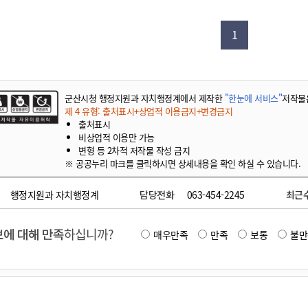
기부자 예우제
기부자 명예의 전당
1
기금사업
군산시 답례품
고향사랑기부제 소식
군산시청 행정지원과 자치행정계에서 제작한
"한눈에 서비스"
저작물
제 4 유형: 출처표시+상업적 이용금지+변경금지
출처표시
비상업적 이용만 가능
변형 등 2차적 저작물 작성 금지
※ 공공누리 마크를 클릭하시면 상세내용을 확인 하실 수 있습니다.
행정지원과 자치행정계
담당전화
063-454-2245
최근
에 대해 만족
하십니까?
매우만족
만족
보통
불만