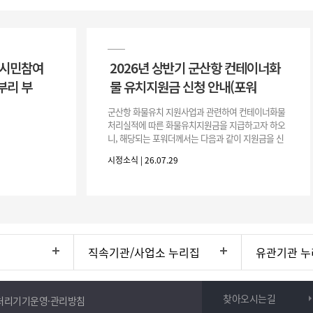
 시민참여
2026년 상반기 군산항 컨테이너화
부리 부
물 유치지원금 신청 안내(포워
군산항 화물유치 지원사업과 관련하여 컨테이너화물
처리실적에 따른 화물유치지원금을 지급하고자 하오
니, 해당되는 포워더께서는 다음과 같이 지원금을 신
청하시기 바랍니다. 1. 해당기간 : ‘25. 11. 1. ~ '26. 4.
시정소식 | 26.07.29
30.(6개
직속기관/사업소 누리집
유관기관 누
찾아오시는길
처리기기운영·관리방침