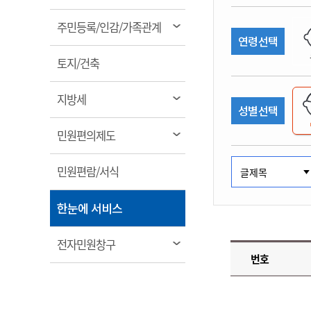
림
계약정보공개
전화번호안내
전화번호안내
전화번호안내
전화번호안내
전화번호안내
전화번호안내
전화번호안내
전화번호안내
군산시보
장사정보
열
주민등록/인감/가족관계
입찰/계약정보
연령선택
읍면동소식
주민복지 안내서
주요시책
림
수산업
찾아오시는길
찾아오시는길
찾아오시는길
찾아오시는길
찾아오시는길
찾아오시는길
찾아오시는길
찾아오시는길
용역과제
열
민원편의제도
토지/건축
웹진 열린군산
시정계획
어업현황
림
타기관소식
민원 1회방문 처리제
주요업무
수산물 안전정보
열
지방세
성별선택
어디서나 민원처리제
시정백서
림
군산수산물 소비촉진행사
상품권 구매 사용 및 관리
사전심사 청구제도
열
민원편의제도
군산 특화 수산물
림
민원인 후견인제
열
민원편람/서식
복합민원 상담예약제
림
폐업신고 원스톱서비스
열
한눈에 서비스
납세자 보호관제도
림
『안심상속』 원스톱 서비
열
전자민원창구
스
번호
림