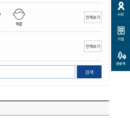
개
재정정보 공개
공공저작물
션
시민
통계정보
행정규제개혁
전체보기
소상공인 지원
복합
민방위/재난안전
시스템
행정규제개혁안내
고유가 피해지원금
민방위
규제신문고
군산사랑배달 배달의명수
기업
재난안전
전체보기
규제입증요청
카드수수료 지원
풍수해보험
사
규제정보포털
소상공인지원
재해예방
관광객
관련기관 안내
검색
군산시착한가격업소
시민대상보험
통계
영조물 배상보험
인 현황
군산시민 안전보험
군산시민 자전거보험
군산 상품
농업인안전보험 농가부담
 가이드북
금 지원사업