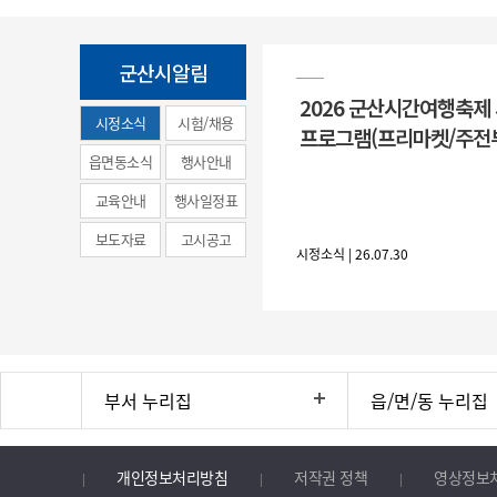
군산시알림
2026 군산시간여행축제
시정소식
시험/채용
프로그램(프리마켓/주전
(municipal
읍면동소식
행사안내
news)
교육안내
행사일정표
보도자료
고시공고
시정소식 | 26.07.30
부서 누리집
읍/면/동 누리집
개인정보처리방침
저작권 정책
영상정보