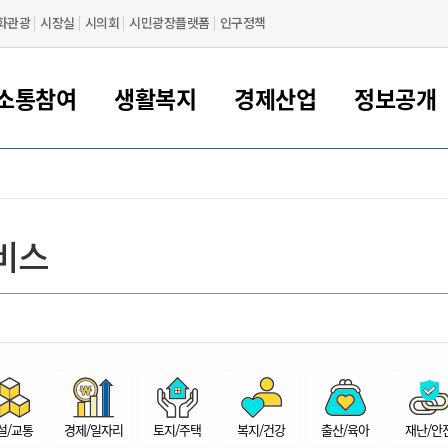
화관광
시장실
시의회
시민광장플랫폼
인구정책
소통참여
생활복지
경제산업
정보공개
새만금 해양거점도시 군산
정보공개 목록/청구
시민참여서비스
여권 민원
기업지원
교육
군산시 소개
군산시 관할권 주요논리
각종 신고/민원
사전정보공표
일자리/창업
차량 민원
상하수도
시청안내
새만금 관할구역 결
주민등록/인감/가
교통안내
기업목록
인사운영
SNS소식
여권발급안내
시민광장플랫폼
교육지원
투자기업 인센티브
정보공개 목록/청구
군산 현황
차량등록사업소 안내
하수도 계획
군산시 명장
사전정보공표
청사종합안내
주민등록/인감/가
시내버스
일반기업 목록
2022년도 통계
조직도
비스
여권 서식
시장에게 바란다
평생교육
기업지원정책
군산의 역사
차량 신규/이전 등록
상수도시설
구인구직
수시공표
전화번호안내
각종서식
택시
사회적경제기업
2023년도 통계
업무
나의민원
학자금대출이자지원
경제 공지/서식
수상현황
저당권 설정/말소 등록
수질검사
청년뜰(청년센터/창업센터)
부서별 팩스번호
시외버스/고속버스
공장 검색
2024년도 통계
부서소
나도한마디
우리아이 꿈탐험 지원사업
기업애로해소SOS
자연지리특성
등록원부 열람/발급
상수도/하수도 요금
시청 오시는 길
철도/항공
2025년도 통계
부서별 
군산시사회적경제지원센터
칭찬합시다
시민정보화교육
강소연구개발특구
행정구역/행정지도
자동차 등록 서식
요금조회납부시스템
여객선
설문조사
부모학교예약시스템
자매결연/국제협력 도시
자동차 과태료 조회 및 납부
공공하수처리시설
교통 관련사이트
일자리 지원사업
자원봉사참여
군산어린이시청
군산의 상징
자동차 정기(종합)검사 기
주정차단속 문자알
일자리지원센터
설/교통
경제/일자리
토지/주택
복지/건강
출산/육아
재난/안
간조회 및 검사예약
스
전자민원창
적극행정
디지털배움터