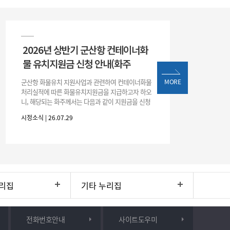
2026년 상반기 군산항 컨테이너화
물 유치지원금 신청 안내(화주
군산항 화물유치 지원사업과 관련하여 컨테이너화물
MORE
처리실적에 따른 화물유치지원금을 지급하고자 하오
니, 해당되는 화주께서는 다음과 같이 지원금을 신청
하시기 바랍니다. 1. 해당기간 : ‘25. 11. 1. ~ '26. 4. 30.
시정소식 | 26.07.29
(6개월
리집
기타 누리집
전화번호안내
사이트도우미