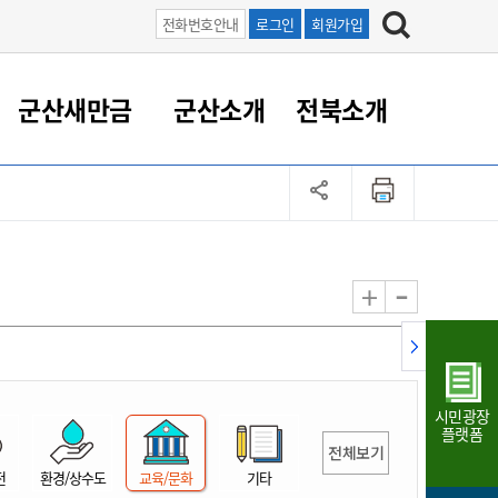
전화번호안내
로그인
회원가입
군산새만금
군산소개
전북소개
정 대응
족관계
부서/업무
RE100의 중심 새만금
도시/공원/주택
산업인프라
정책실명제
토지/건축
읍면동 안내
군산새만금 홍보 영상
조직운영6대지표
농업/축산업
도시재생
지방세
족관계
도시계획/지구단위계획
군산국가산업단지
정책실명제 안내
지방세
도시재생사업
민선8기 농업비전/발전방
공무원 정원
향
-
+
공원녹지
군산2국가산업단지
국민신청실명제안내
지방세환급금신청
도시재생(현장)지원센터
과장급이상 상위직 비율
농산물 유통
식
주택
새만금산업단지
정책실명제 중점관리 대상
지방세 상담챗봇
도시재생시설 현황
공무원 1인당 주민수
가축방역
자료실
자유무역지역
도시재생 공지/행사
현장공무원 비율
동물복지
지방산업단지
재정규모대비 인건비운영
시민광장
농공단지
실국본부수
플랫폼
전체보기
림 서비
산업단지 지도
내고장 알리미
전
환경/상수도
교육/문화
기타
구
항만/여객/공항/철도/컨벤