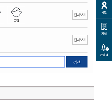
개
재정정보 공개
공공저작물
션
시민
통계정보
행정규제개혁
전체보기
소상공인 지원
복합
민방위/재난안전
시스템
행정규제개혁안내
고유가 피해지원금
민방위
규제신문고
군산사랑배달 배달의명수
기업
재난안전
전체보기
규제입증요청
카드수수료 지원
풍수해보험
사
규제정보포털
소상공인지원
재해예방
관광객
관련기관 안내
검색
군산시착한가격업소
시민대상보험
통계
영조물 배상보험
인 현황
군산시민 안전보험
군산시민 자전거보험
군산 상품
농업인안전보험 농가부담
 가이드북
금 지원사업