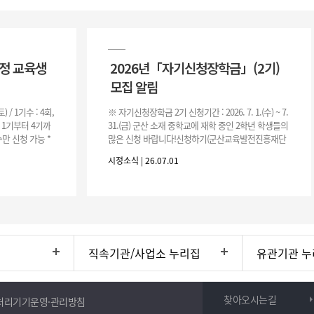
과정 교육생
2026년「자기신청장학금」(2기)
모집 알림
(토) / 1기수 : 4회,
※ 자기신청장학금 2기 신청기간 : 2026. 7. 1.(수) ~ 7.
은 1기부터 4기까
31.(금) 군산 소재 중학교에 재학 중인 2학년 학생들의
만 신청 가능 *
많은 신청 바랍니다!신청하기(군산교육발전진흥재단
홈페이지)☞ https://www.edugunsan.o
시정소식 | 26.07.01
직속기관/사업소 누리집
유관기관 누
찾아오시는길
처리기기운영·관리방침