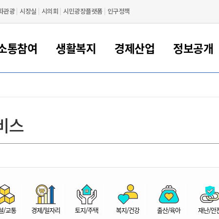
화관광
시장실
시의회
시민광장플랫폼
인구정책
소통참여
생활복지
경제산업
정보공개
새만금 해양거점도시 군산
정보공개 목록/청구
시민참여서비스
여권 민원
기업지원
교육
군산시 소개
군산시 관할권 주요논리
각종 신고/민원
사전정보공표
일자리/창업
차량 민원
상하수도
시청안내
새만금 관할구역 결
주민등록/인감/가
교통안내
기업목록
인사운영
SNS소식
여권발급안내
시민광장플랫폼
교육지원
투자기업 인센티브
정보공개 목록/청구
군산 현황
차량등록사업소 안내
하수도 계획
군산시 명장
사전정보공표
청사종합안내
주민등록/인감/가
시내버스
일반기업 목록
2022년도 통계
조직도
비스
여권 서식
시장에게 바란다
평생교육
기업지원정책
군산의 역사
차량 신규/이전 등록
상수도시설
구인구직
수시공표
전화번호안내
각종서식
택시
사회적경제기업
2023년도 통계
업무
나의민원
학자금대출이자지원
경제 공지/서식
수상현황
저당권 설정/말소 등록
수질검사
청년뜰(청년센터/창업센터)
부서별 팩스번호
시외버스/고속버스
공장 검색
2024년도 통계
부서소
나도한마디
우리아이 꿈탐험 지원사업
기업애로해소SOS
자연지리특성
등록원부 열람/발급
상수도/하수도 요금
시청 오시는 길
철도/항공
2025년도 통계
부서별 
군산시사회적경제지원센터
칭찬합시다
시민정보화교육
강소연구개발특구
행정구역/행정지도
자동차 등록 서식
요금조회납부시스템
여객선
설문조사
부모학교예약시스템
자매결연/국제협력 도시
자동차 과태료 조회 및 납부
공공하수처리시설
교통 관련사이트
일자리 지원사업
자원봉사참여
군산어린이시청
군산의 상징
자동차 정기(종합)검사 기
주정차단속 문자알
일자리지원센터
설/교통
경제/일자리
토지/주택
복지/건강
출산/육아
재난/안
간조회 및 검사예약
스
전자민원창
적극행정
디지털배움터