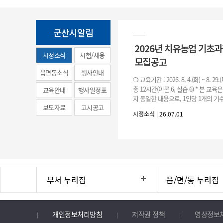
군산시알림
2026년 치유농업 기초
시정소식
시험/채용
모집공고
(municipal
읍면동소식
행사안내
❍ 교육기간 : 2026. 8. 4.(화) ~ 8. 29.
news)
총 12시간(이론 6, 실습 6) * 본 교육
교육안내
행사일정표
지 동일한 내용으로, 1인당 1개의 기수
보도자료
고시공고
기수별 교육 요일 및 시간
시정소식 | 26.07.01
부서 누리집
읍/면/동 누리집
개인정보처리방침
저작권 정책
영상정보