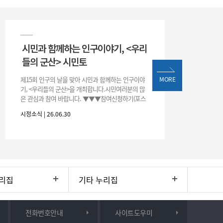
시민과 함께하는 인구이야기, <우리
들의 군산> 시민토
제15회 인구의 날을 맞아 시민과 함께하는 인구이야
MORE
기, <우리들의 군산>을 개최합니다.시민여러분의 많
은 관심과 참여 바랍니다. ▼▼▼참여신청하기(포스
터 하단 QR)▼▼▼
시정소식 | 26.06.30
리집
기타 누리집
전화번호안내
사이트도우미