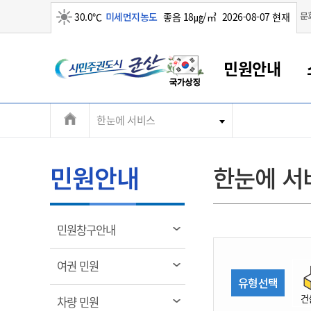
맑음
문
30.0℃
미세먼지농도
좋음 18㎍/㎥
2026-08-07 현재
시
민원안내
민
전
한눈에 서비스
군산새만금
민원안내
소통참여
생활복지
경제산업
정보공개
군산소개
전북소개
주
군산에서 시작되는 새만금
전북특별자치도 소개
군산사랑상품권
민원창구안내
정보공개제도
복지/보건
시정알림
군산시 비전
체
권
민원이용안내
시정소식
인구정책
상품권 안내
제도안내
전북특별자치도란?
메
민원안내
한눈에 서
민원수수료
시험/채용
통합돌봄
상품권 공지사항
비공개대상정보
전북특별자치도 용어 Q&A
뉴
도
종합민원창구
보도자료
주민복지
상품권 Q&A
불복구제절차
자료실
시
아름다운 배려창구
행사안내
아동/청소년
상품권 이용규약
수수료
열
민원창구안내
홍보영상 게시판
토지정보민원창구
행사일정표
여성/가족
판매대행점 조회
정보공개서식
림
군
대표전화
대표전화
대표전화
대표전화
대표전화
대표전화
대표전화
대표전화
063-454-4000
063-454-4000
063-454-4000
063-454-4000
063-454-4000
063-454-4000
063-454-4000
063-454-4000
열
여권 민원
무인민원발급기
교육안내
노인복지
지류상품권 재고조회
림
유형선택
산
보건소식
장애인복지
부서 및 담당자 연락처
부서 및 담당자 연락처
부서 및 담당자 연락처
부서 및 담당자 연락처
부서 및 담당자 연락처
부서 및 담당자 연락처
부서 및 담당자 연락처
부서 및 담당자 연락처
건
열
차량 민원
고시공고
사회서비스(바우처)