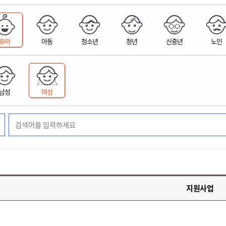
위원회 현황
공공데이터 개방
업무추진비공
군산시 무상교통
공부의 명수
정부24
위원회 명단공개
공공데이터 개방
예산/재정
법률정보
국민신문고
건설
부동산
에너지
유아
아동
청소년
청년
신중년
노인
환경
청소
위생
위원회 회의록 공개
공공데이터 수요조사
민원편람/서식
한눈에 서비스
전자가족관계등록
예산안내
조례규칙 입법예고
경제동향
도로/가로등
부동산 정보
태양광
환경선언문
청소정보
공중위생
재정공시
조례규칙 입법예고(구)
물가정보
자전거
주소/건축/지적/지리정보
가스/석유
인터넷등기소
환경기본정보
대형폐기물 배출신고
위생용품 제조업
결산보고서
법률정보 관련사이트
사회조사
조상땅찾기
국세청홈택스
남성
여성
화학물질 관리지도
공모사업
생활쓰레기 처리요령
식품위생
중기지방재정계획
사업체조
위택스
미세먼지 대응
음식물쓰레기 처리요령
문화 콘텐츠업
투자심사
통계연보
부동산통합민원
환경영향평가
폐기물 처리시설 현황
예산낭비신고
청년통계
체육
공공데이터포털
석면해체 건축물정보
보조금 부정수급 신고
주민등록
새올전자민원창구
체육시설 안내
환경오염업소 공개
공유재산
체류외국
군산시체육회
환경 관련사이트
재정용어사전
생활체육 공지
지원사업
군산시 고향사랑기부제
고향사랑기부제 소개
군산상품