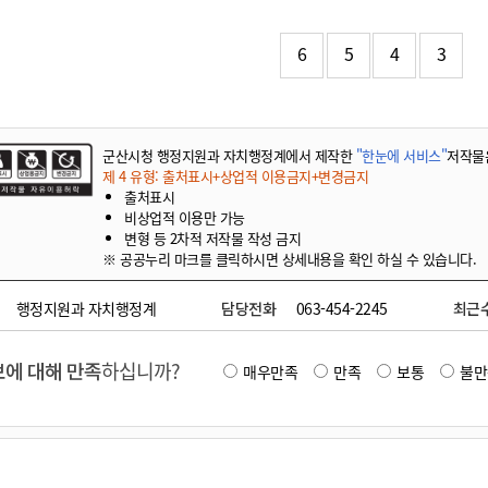
기부자 예우제
기부자 명예의 전당
6
5
4
3
기금사업
군산시 답례품
고향사랑기부제 소식
군산시청 행정지원과 자치행정계에서 제작한
"한눈에 서비스"
저작물
제 4 유형: 출처표시+상업적 이용금지+변경금지
출처표시
비상업적 이용만 가능
변형 등 2차적 저작물 작성 금지
※ 공공누리 마크를 클릭하시면 상세내용을 확인 하실 수 있습니다.
행정지원과 자치행정계
담당전화
063-454-2245
최근
에 대해 만족
하십니까?
매우만족
만족
보통
불만