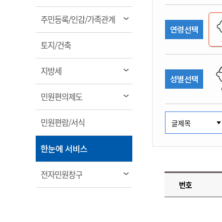
림
계약정보공개
전화번호안내
전화번호안내
전화번호안내
전화번호안내
전화번호안내
전화번호안내
전화번호안내
전화번호안내
군산시보
장사정보
열
주민등록/인감/가족관계
입찰/계약정보
연령선택
읍면동소식
주민복지 안내서
주요시책
림
수산업
찾아오시는길
찾아오시는길
찾아오시는길
찾아오시는길
찾아오시는길
찾아오시는길
찾아오시는길
찾아오시는길
용역과제
열
민원편의제도
토지/건축
웹진 열린군산
시정계획
어업현황
림
타기관소식
민원 1회방문 처리제
주요업무
수산물 안전정보
열
지방세
성별선택
어디서나 민원처리제
시정백서
림
군산수산물 소비촉진행사
상품권 구매 사용 및 관리
사전심사 청구제도
열
민원편의제도
군산 특화 수산물
림
민원인 후견인제
열
민원편람/서식
복합민원 상담예약제
림
폐업신고 원스톱서비스
열
한눈에 서비스
납세자 보호관제도
림
『안심상속』 원스톱 서비
열
전자민원창구
스
번호
림