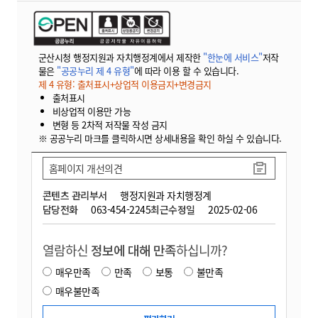
군산시청 행정지원과 자치행정계에서 제작한
"한눈에 서비스"
저작
물은
"공공누리 제 4 유형"
에 따라 이용 할 수 있습니다.
제 4 유형: 출처표시+상업적 이용금지+변경금지
출처표시
비상업적 이용만 가능
변형 등 2차적 저작물 작성 금지
※ 공공누리 마크를 클릭하시면 상세내용을 확인 하실 수 있습니다.
홈페이지 개선의견
콘텐츠 관리부서
행정지원과 자치행정계
담당전화
063-454-2245
최근수정일
2025-02-06
열람하신
정보에 대해 만족
하십니까?
매우만족
만족
보통
불만족
매우불만족