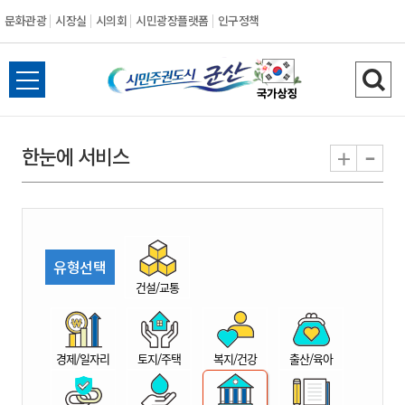
문화관광
시장실
시의회
시민광장플랫폼
인구정책
시
전
검
민
체
색
메
하
-
+
한눈에 서비스
주
뉴
기
열
권
기
도
유형선택
시
건설/교통
군
경제/일자리
토지/주택
복지/건강
출산/육아
산