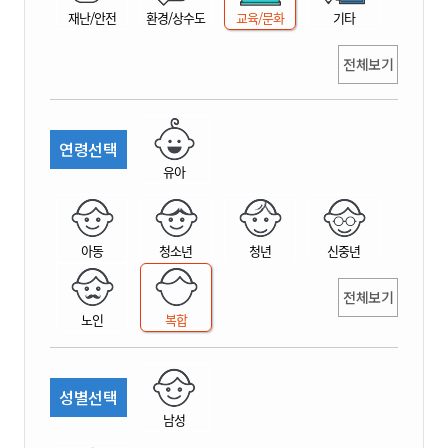
재난/안전
환경/상수도
교육/문화
기타
전체보기
연령선택
유아
아동
청소년
청년
신중년
전체보기
노인
복합
성별선택
남성