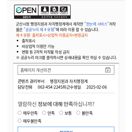
군산시청 행정지원과 자치행정계에서 제작한
"한눈에 서비스"
저작
물은
"공공누리 제 4 유형"
에 따라 이용 할 수 있습니다.
제 4 유형: 출처표시+상업적 이용금지+변경금지
출처표시
비상업적 이용만 가능
변형 등 2차적 저작물 작성 금지
※ 공공누리 마크를 클릭하시면 상세내용을 확인 하실 수 있습니다.
홈페이지 개선의견
콘텐츠 관리부서
행정지원과 자치행정계
담당전화
063-454-2245
최근수정일
2025-02-06
열람하신
정보에 대해 만족
하십니까?
매우만족
만족
보통
불만족
매우불만족