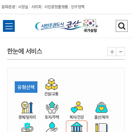
문화관광
시장실
시의회
시민광장플랫폼
인구정책
시
전
검
민
체
색
메
하
-
+
한눈에 서비스
주
뉴
기
열
권
기
도
유형선택
시
건설/교통
군
경제/일자리
토지/주택
복지/건강
출산/육아
산