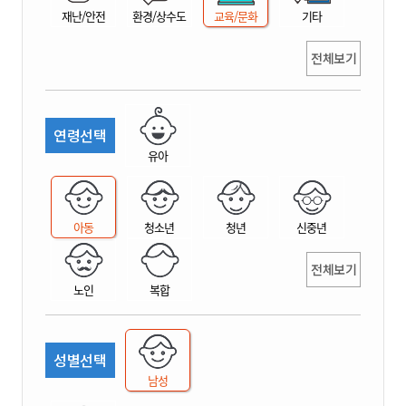
재난/안전
환경/상수도
교육/문화
기타
전체보기
연령선택
유아
아동
청소년
청년
신중년
전체보기
노인
복합
성별선택
남성