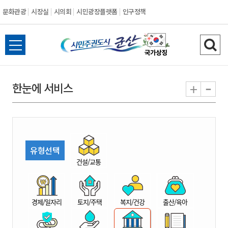
문화관광
시장실
시의회
시민광장플랫폼
인구정책
시
전
검
민
체
색
메
하
-
+
한눈에 서비스
주
뉴
기
열
권
기
도
유형선택
시
건설/교통
군
경제/일자리
토지/주택
복지/건강
출산/육아
산