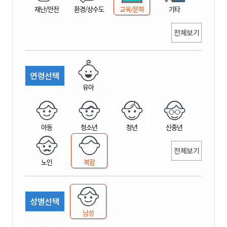
재난/안전
환경/상수도
교육/문화
기타
전체보기
연령선택
유아
아동
청소년
청년
신중년
전체보기
노인
복합
성별선택
남성