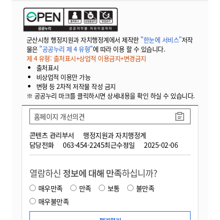
군산시청 행정지원과 자치행정계에서 제작한
"한눈에 서비스"
저작
물은
"공공누리 제 4 유형"
에 따라 이용 할 수 있습니다.
제 4 유형: 출처표시+상업적 이용금지+변경금지
출처표시
비상업적 이용만 가능
변형 등 2차적 저작물 작성 금지
※ 공공누리 마크를 클릭하시면 상세내용을 확인 하실 수 있습니다.
홈페이지 개선의견
콘텐츠 관리부서
행정지원과 자치행정계
담당전화
063-454-2245
최근수정일
2025-02-06
열람하신
정보에 대해 만족
하십니까?
매우만족
만족
보통
불만족
매우불만족