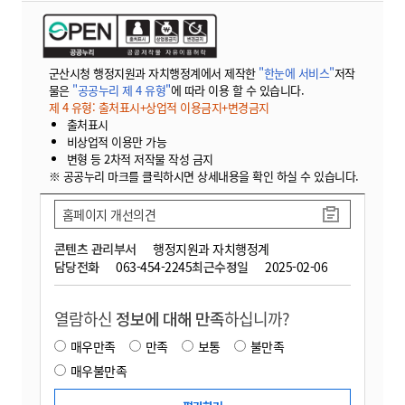
군산시청 행정지원과 자치행정계에서 제작한
"한눈에 서비스"
저작
물은
"공공누리 제 4 유형"
에 따라 이용 할 수 있습니다.
제 4 유형: 출처표시+상업적 이용금지+변경금지
출처표시
비상업적 이용만 가능
변형 등 2차적 저작물 작성 금지
※ 공공누리 마크를 클릭하시면 상세내용을 확인 하실 수 있습니다.
홈페이지 개선의견
콘텐츠 관리부서
행정지원과 자치행정계
담당전화
063-454-2245
최근수정일
2025-02-06
열람하신
정보에 대해 만족
하십니까?
매우만족
만족
보통
불만족
매우불만족