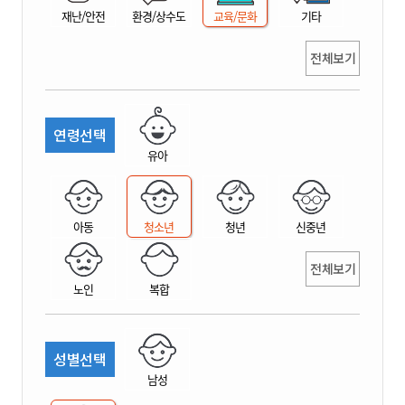
재난/안전
환경/상수도
교육/문화
기타
전체보기
연령선택
유아
아동
청소년
청년
신중년
전체보기
노인
복합
성별선택
남성