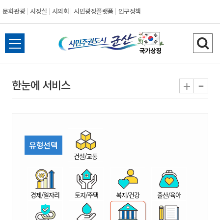
문화관광
시장실
시의회
시민광장플랫폼
인구정책
시
전
검
민
체
색
메
하
-
+
한눈에 서비스
주
뉴
기
열
권
기
도
유형선택
시
건설/교통
군
경제/일자리
토지/주택
복지/건강
출산/육아
산