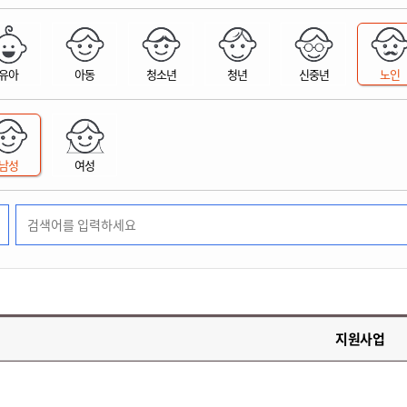
위원회 현황
공공데이터 개방
업무추진비공
군산시 무상교통
공부의 명수
정부24
위원회 명단공개
공공데이터 개방
예산/재정
법률정보
국민신문고
건설
부동산
에너지
유아
아동
청소년
청년
신중년
노인
환경
청소
위생
위원회 회의록 공개
공공데이터 수요조사
민원편람/서식
한눈에 서비스
전자가족관계등록
예산안내
조례규칙 입법예고
경제동향
도로/가로등
부동산 정보
태양광
환경선언문
청소정보
공중위생
재정공시
조례규칙 입법예고(구)
물가정보
자전거
주소/건축/지적/지리정보
가스/석유
인터넷등기소
환경기본정보
대형폐기물 배출신고
위생용품 제조업
결산보고서
법률정보 관련사이트
사회조사
조상땅찾기
국세청홈택스
남성
여성
화학물질 관리지도
공모사업
생활쓰레기 처리요령
식품위생
중기지방재정계획
사업체조
위택스
미세먼지 대응
음식물쓰레기 처리요령
문화 콘텐츠업
투자심사
통계연보
부동산통합민원
환경영향평가
폐기물 처리시설 현황
예산낭비신고
청년통계
체육
공공데이터포털
석면해체 건축물정보
보조금 부정수급 신고
주민등록
새올전자민원창구
체육시설 안내
환경오염업소 공개
공유재산
체류외국
군산시체육회
환경 관련사이트
재정용어사전
생활체육 공지
지원사업
군산시 고향사랑기부제
고향사랑기부제 소개
군산상품