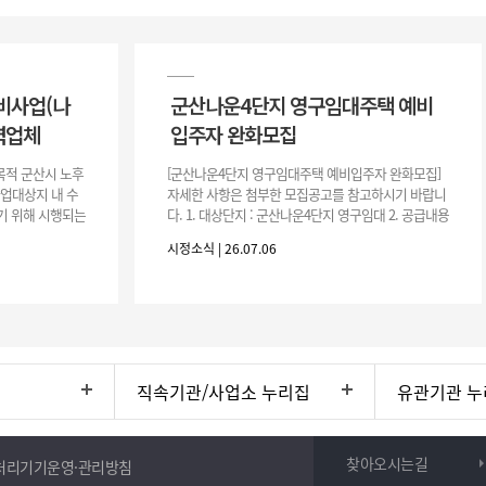
비사업(나
군산나운4단지 영구임대주택 예비
력업체
입주자 완화모집
목적 군산시 노후
[군산나운4단지 영구임대주택 예비입주자 완화모집]
사업대상지 내 수
자세한 사항은 첨부한 모집공고를 참고하시기 바랍니
기 위해 시행되는
다. 1. 대상단지 : 군산나운4단지 영구임대 2. 공급내용
수행하기 위한 복
: 26.37㎡ (7평) 500호 3. 공 고 일 : 2026. 7. 6.
시정소식 | 26.07.06
직속기관/사업소 누리집
유관기관 누
찾아오시는길
처리기기운영·관리방침