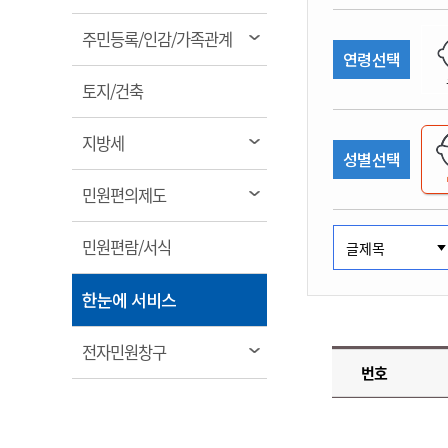
림
계약정보공개
전화번호안내
전화번호안내
전화번호안내
전화번호안내
전화번호안내
전화번호안내
전화번호안내
전화번호안내
군산시보
장사정보
열
주민등록/인감/가족관계
입찰/계약정보
연령선택
읍면동소식
주민복지 안내서
주요시책
림
수산업
찾아오시는길
찾아오시는길
찾아오시는길
찾아오시는길
찾아오시는길
찾아오시는길
찾아오시는길
찾아오시는길
용역과제
열
민원편의제도
토지/건축
웹진 열린군산
시정계획
어업현황
림
타기관소식
민원 1회방문 처리제
주요업무
수산물 안전정보
열
지방세
성별선택
어디서나 민원처리제
시정백서
림
군산수산물 소비촉진행사
상품권 구매 사용 및 관리
사전심사 청구제도
열
민원편의제도
군산 특화 수산물
림
민원인 후견인제
열
민원편람/서식
복합민원 상담예약제
림
폐업신고 원스톱서비스
열
한눈에 서비스
납세자 보호관제도
림
『안심상속』 원스톱 서비
열
전자민원창구
스
번호
림