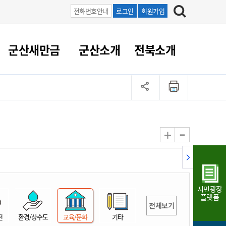
전화번호안내
로그인
회원가입
군산새만금
군산소개
전북소개
정 대응
족관계
부서/업무
RE100의 중심 새만금
도시/공원/주택
산업인프라
정책실명제
토지/건축
읍면동 안내
군산새만금 홍보 영상
조직운영6대지표
농업/축산업
도시재생
지방세
족관계
도시계획/지구단위계획
군산국가산업단지
정책실명제 안내
지방세
도시재생사업
민선8기 농업비전/발전방
공무원 정원
향
-
+
공원녹지
군산2국가산업단지
국민신청실명제안내
지방세환급금신청
도시재생(현장)지원센터
과장급이상 상위직 비율
농산물 유통
식
주택
새만금산업단지
정책실명제 중점관리 대상
지방세 상담챗봇
도시재생시설 현황
공무원 1인당 주민수
가축방역
자료실
자유무역지역
도시재생 공지/행사
현장공무원 비율
동물복지
지방산업단지
재정규모대비 인건비운영
시민광장
농공단지
실국본부수
플랫폼
전체보기
림 서비
산업단지 지도
내고장 알리미
전
환경/상수도
교육/문화
기타
구
항만/여객/공항/철도/컨벤