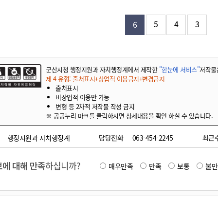
기부자 예우제
기부자 명예의 전당
5
4
3
6
기금사업
군산시 답례품
고향사랑기부제 소식
군산시청 행정지원과 자치행정계에서 제작한
"한눈에 서비스"
저작물
제 4 유형: 출처표시+상업적 이용금지+변경금지
출처표시
비상업적 이용만 가능
변형 등 2차적 저작물 작성 금지
※ 공공누리 마크를 클릭하시면 상세내용을 확인 하실 수 있습니다.
행정지원과 자치행정계
담당전화
063-454-2245
최근
에 대해 만족
하십니까?
매우만족
만족
보통
불만