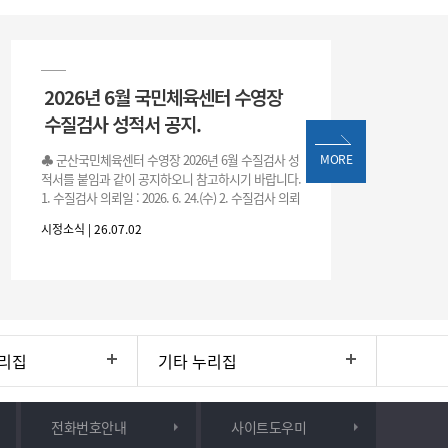
2026년 6월 국민체육센터 수영장
수질검사 성적서 공지.
♣ 군산국민체육센터 수영장 2026년 6월 수질검사 성
MORE
적서를 붙임과 같이 공지하오니 참고하시기 바랍니다.
1. 수질검사 의뢰일 : 2026. 6. 24.(수) 2. 수질검사 의뢰
처 : 전북대학교 물환경연구센터 3. 근거 : 『체육시설
시정소식 | 26.07.02
리집
기타 누리집
전화번호안내
사이트도우미