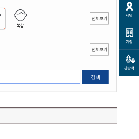
개
재정정보 공개
공공저작물
션
시민
통계정보
행정규제개혁
전체보기
소상공인 지원
복합
민방위/재난안전
시스템
행정규제개혁안내
고유가 피해지원금
민방위
규제신문고
군산사랑배달 배달의명수
기업
재난안전
전체보기
규제입증요청
카드수수료 지원
풍수해보험
사
규제정보포털
소상공인지원
재해예방
관광객
관련기관 안내
검색
군산시착한가격업소
시민대상보험
통계
영조물 배상보험
인 현황
군산시민 안전보험
군산시민 자전거보험
군산 상품
농업인안전보험 농가부담
 가이드북
금 지원사업