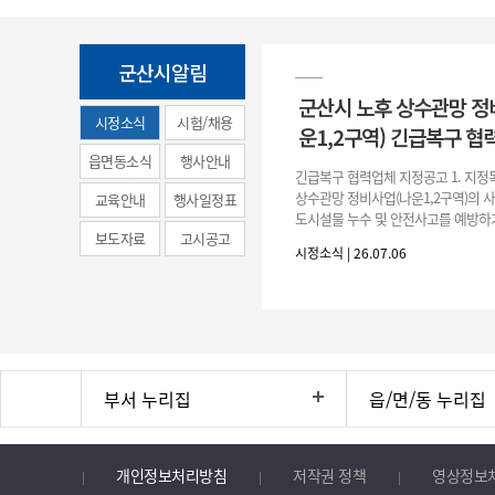
군산시알림
군산시 노후 상수관망 정
시정소식
시험/채용
운1,2구역) 긴급복구 협
(municipal
읍면동소식
행사안내
긴급복구 협력업체 지정공고 1. 지정
news)
상수관망 정비사업(나운1,2구역)의 
교육안내
행사일정표
도시설물 누수 및 안전사고를 예방하
보도자료
고시공고
긴급복구공사 및 소규모 긴급공사를 
시정소식 | 26.07.06
구업체 지정 2. 협력업체
부서 누리집
읍/면/동 누리집
개인정보처리방침
저작권 정책
영상정보