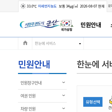
맑음
문
33.0℃
미세먼지농도
보통 34㎍/㎥
2026-08-07 현재
시
민원안내
민
전
한눈에 서비스
군산새만금
민원안내
소통참여
생활복지
경제산업
정보공개
군산소개
전북소개
주
군산에서 시작되는 새만금
전북특별자치도 소개
군산사랑상품권
민원창구안내
정보공개제도
복지/보건
시정알림
군산시 비전
체
권
민원이용안내
시정소식
인구정책
상품권 안내
제도안내
전북특별자치도란?
메
민원안내
한눈에 서
민원수수료
시험/채용
통합돌봄
상품권 공지사항
비공개대상정보
전북특별자치도 용어 Q&A
뉴
도
종합민원창구
보도자료
주민복지
상품권 Q&A
불복구제절차
자료실
시
아름다운 배려창구
행사안내
아동/청소년
상품권 이용규약
수수료
열
민원창구안내
홍보영상 게시판
토지정보민원창구
행사일정표
여성/가족
판매대행점 조회
정보공개서식
림
군
대표전화
대표전화
대표전화
대표전화
대표전화
대표전화
대표전화
대표전화
063-454-4000
063-454-4000
063-454-4000
063-454-4000
063-454-4000
063-454-4000
063-454-4000
063-454-4000
열
여권 민원
무인민원발급기
교육안내
노인복지
지류상품권 재고조회
림
유형선택
산
보건소식
장애인복지
부서 및 담당자 연락처
부서 및 담당자 연락처
부서 및 담당자 연락처
부서 및 담당자 연락처
부서 및 담당자 연락처
부서 및 담당자 연락처
부서 및 담당자 연락처
부서 및 담당자 연락처
건
열
차량 민원
고시공고
사회서비스(바우처)