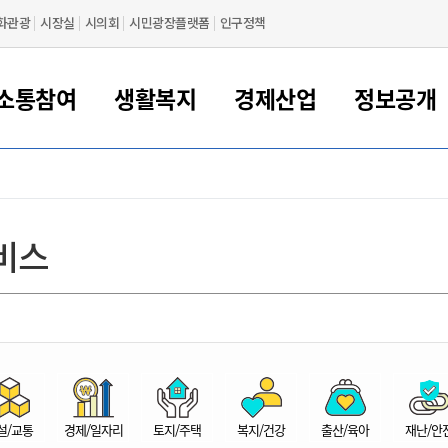
화관광
시장실
시의회
시민광장플랫폼
인구정책
소통참여
생활복지
경제산업
정보공개
새만금 해양거점도시 군산
정보공개 목록/청구
시민참여서비스
여권 민원
기업지원
교육
군산시 소개
군산시 관할권 주요논리
각종 신고/민원
사전정보공표
일자리/창업
차량 민원
상하수도
시청안내
새만금 관할구역 결
주민등록/인감/가
교통안내
기업목록
인사운영
SNS소식
여권발급안내
시민광장플랫폼
교육지원
투자기업 인센티브
정보공개 목록/청구
군산 현황
차량등록사업소 안내
하수도 계획
군산시 명장
사전정보공표
청사종합안내
주민등록/인감/가
시내버스
일반기업 목록
2022년도 통계
조직도
비스
여권 서식
시장에게 바란다
평생교육
기업지원정책
군산의 역사
차량 신규/이전 등록
상수도시설
구인구직
수시공표
전화번호안내
각종서식
택시
사회적경제기업
2023년도 통계
업무
나의민원
학자금대출이자지원
경제 공지/서식
수상현황
저당권 설정/말소 등록
수질검사
청년뜰(청년센터/창업센터)
부서별 팩스번호
시외버스/고속버스
공장 검색
2024년도 통계
부서소
나도한마디
우리아이 꿈탐험 지원사업
기업애로해소SOS
자연지리특성
등록원부 열람/발급
상수도/하수도 요금
시청 오시는 길
철도/항공
2025년도 통계
부서별 
군산시사회적경제지원센터
칭찬합시다
시민정보화교육
강소연구개발특구
행정구역/행정지도
자동차 등록 서식
요금조회납부시스템
여객선
설문조사
부모학교예약시스템
자매결연/국제협력 도시
자동차 과태료 조회 및 납부
공공하수처리시설
교통 관련사이트
일자리 지원사업
자원봉사참여
군산어린이시청
군산의 상징
자동차 정기(종합)검사 기
주정차단속 문자알
일자리지원센터
설/교통
경제/일자리
토지/주택
복지/건강
출산/육아
재난/안
간조회 및 검사예약
스
전자민원창
적극행정
디지털배움터