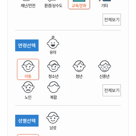
재난/안전
환경/상수도
교육/문화
기타
전체보기
연령선택
유아
아동
청소년
청년
신중년
전체보기
노인
복합
성별선택
남성