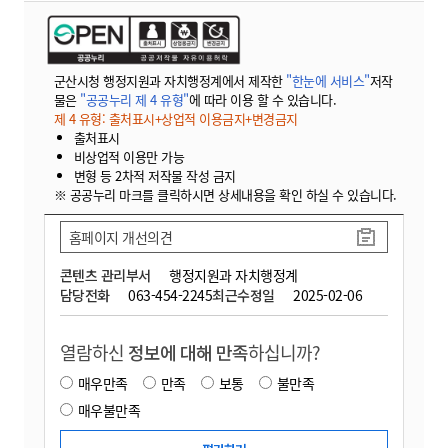
군산시청 행정지원과 자치행정계에서 제작한
"한눈에 서비스"
저작
물은
"공공누리 제 4 유형"
에 따라 이용 할 수 있습니다.
제 4 유형: 출처표시+상업적 이용금지+변경금지
출처표시
비상업적 이용만 가능
변형 등 2차적 저작물 작성 금지
※ 공공누리 마크를 클릭하시면 상세내용을 확인 하실 수 있습니다.
홈페이지 개선의견
콘텐츠 관리부서
행정지원과 자치행정계
담당전화
063-454-2245
최근수정일
2025-02-06
열람하신
정보에 대해 만족
하십니까?
매우만족
만족
보통
불만족
매우불만족