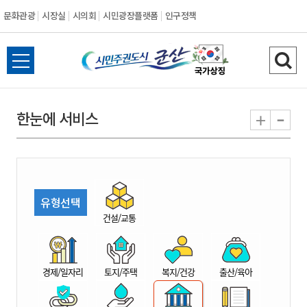
문화관광
시장실
시의회
시민광장플랫폼
인구정책
시
전
검
민
체
색
메
하
-
+
한눈에 서비스
주
뉴
기
열
권
기
도
유형선택
시
건설/교통
군
경제/일자리
토지/주택
복지/건강
출산/육아
산