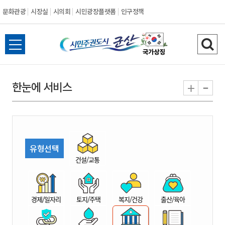
문화관광
시장실
시의회
시민광장플랫폼
인구정책
시
전
검
민
체
색
메
하
-
+
한눈에 서비스
주
뉴
기
열
권
기
도
유형선택
시
건설/교통
군
경제/일자리
토지/주택
복지/건강
출산/육아
산