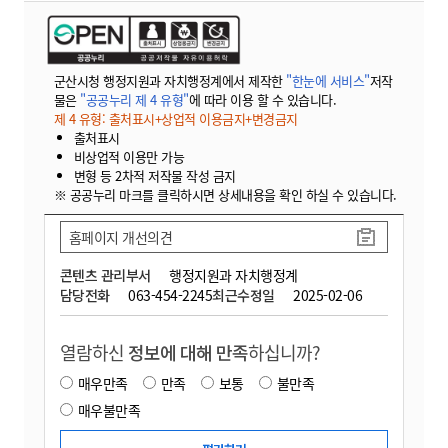
군산시청 행정지원과 자치행정계에서 제작한
"한눈에 서비스"
저작
물은
"공공누리 제 4 유형"
에 따라 이용 할 수 있습니다.
제 4 유형: 출처표시+상업적 이용금지+변경금지
출처표시
비상업적 이용만 가능
변형 등 2차적 저작물 작성 금지
※ 공공누리 마크를 클릭하시면 상세내용을 확인 하실 수 있습니다.
홈페이지 개선의견
콘텐츠 관리부서
행정지원과 자치행정계
담당전화
063-454-2245
최근수정일
2025-02-06
열람하신
정보에 대해 만족
하십니까?
매우만족
만족
보통
불만족
매우불만족