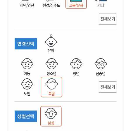
재난/안전
환경/상수도
교육/문화
기타
전체보기
연령선택
유아
아동
청소년
청년
신중년
전체보기
노인
복합
성별선택
남성