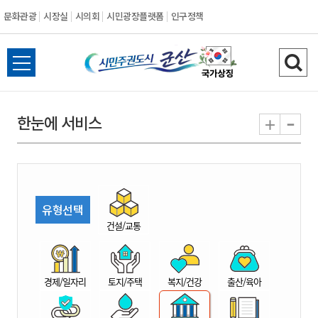
문화관광
시장실
시의회
시민광장플랫폼
인구정책
시
전
검
민
체
색
메
하
-
+
한눈에 서비스
주
뉴
기
열
권
기
도
유형선택
시
건설/교통
군
경제/일자리
토지/주택
복지/건강
출산/육아
산