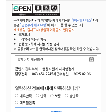
군산시청 행정지원과 자치행정계에서 제작한
"한눈에 서비스"
저작
물은
"공공누리 제 4 유형"
에 따라 이용 할 수 있습니다.
제 4 유형: 출처표시+상업적 이용금지+변경금지
출처표시
비상업적 이용만 가능
변형 등 2차적 저작물 작성 금지
※ 공공누리 마크를 클릭하시면 상세내용을 확인 하실 수 있습니다.
홈페이지 개선의견
콘텐츠 관리부서
행정지원과 자치행정계
담당전화
063-454-2245
최근수정일
2025-02-06
열람하신
정보에 대해 만족
하십니까?
매우만족
만족
보통
불만족
매우불만족