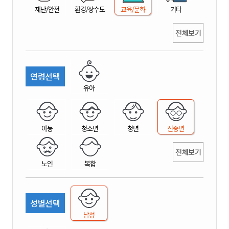
재난/안전
환경/상수도
교육/문화
기타
전체보기
연령선택
유아
아동
청소년
청년
신중년
전체보기
노인
복합
성별선택
남성