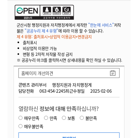
군산시청 행정지원과 자치행정계에서 제작한
"한눈에 서비스"
저작
물은
"공공누리 제 4 유형"
에 따라 이용 할 수 있습니다.
제 4 유형: 출처표시+상업적 이용금지+변경금지
출처표시
비상업적 이용만 가능
변형 등 2차적 저작물 작성 금지
※ 공공누리 마크를 클릭하시면 상세내용을 확인 하실 수 있습니다.
홈페이지 개선의견
콘텐츠 관리부서
행정지원과 자치행정계
담당전화
063-454-2245
최근수정일
2025-02-06
열람하신
정보에 대해 만족
하십니까?
매우만족
만족
보통
불만족
매우불만족