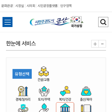
문화관광
시장실
시의회
시민광장플랫폼
인구정책
시
전
검
민
체
색
메
하
-
+
한눈에 서비스
주
뉴
기
열
권
기
도
유형선택
시
건설/교통
군
경제/일자리
토지/주택
복지/건강
출산/육아
산