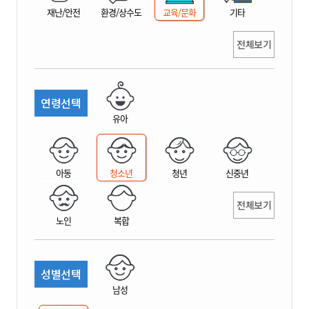
재난/안전
환경/상수도
교육/문화
기타
전체보기
연령선택
유아
아동
청소년
청년
신중년
전체보기
노인
복합
성별선택
남성